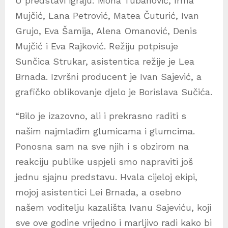
U predstavi igraju: Mona Tubanović, Irma
Mujčić, Lana Petrović, Matea Čuturić, Ivan
Grujo, Eva Šamija, Alena Omanović, Denis
Mujčić i Eva Rajković. Režiju potpisuje
Sunčica Strukar, asistentica režije je Lea
Brnada. Izvršni producent je Ivan Sajević, a
grafičko oblikovanje djelo je Borislava Sučića.
“Bilo je izazovno, ali i prekrasno raditi s
našim najmlađim glumicama i glumcima.
Ponosna sam na sve njih i s obzirom na
reakciju publike uspjeli smo napraviti još
jednu sjajnu predstavu. Hvala cijeloj ekipi,
mojoj asistentici Lei Brnada, a osebno
našem voditelju kazališta Ivanu Sajeviću, koji
sve ove godine vrijedno i marljivo radi kako bi