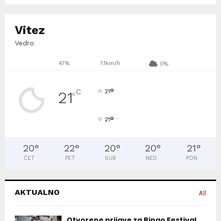
Vitez
Vedro
47%
1.1km/h
0%
°
C
21
21
°
°
21
20
°
22
°
20
°
20
°
21
°
ČET
PET
SUB
NED
PON
AKTUALNO
All
Otvorene prijave za Bingo Festival