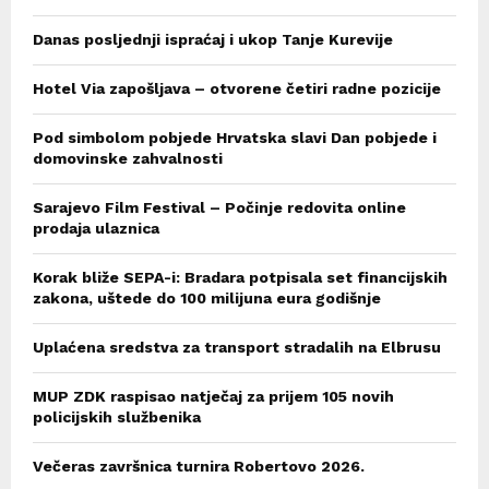
Danas posljednji ispraćaj i ukop Tanje Kurevije
Hotel Via zapošljava – otvorene četiri radne pozicije
Pod simbolom pobjede Hrvatska slavi Dan pobjede i
domovinske zahvalnosti
Sarajevo Film Festival – Počinje redovita online
prodaja ulaznica
Korak bliže SEPA-i: Bradara potpisala set financijskih
zakona, uštede do 100 milijuna eura godišnje
Uplaćena sredstva za transport stradalih na Elbrusu
MUP ZDK raspisao natječaj za prijem 105 novih
policijskih službenika
Večeras završnica turnira Robertovo 2026.