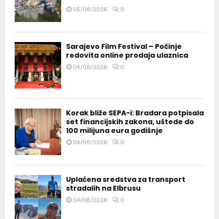
05/08/2026
0
Sarajevo Film Festival – Počinje
redovita online prodaja ulaznica
04/08/2026
0
Korak bliže SEPA-i: Bradara potpisala
set financijskih zakona, uštede do
100 milijuna eura godišnje
04/08/2026
0
Uplaćena sredstva za transport
stradalih na Elbrusu
04/08/2026
0