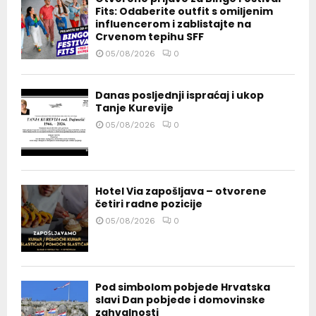
Fits: Odaberite outfit s omiljenim
influencerom i zablistajte na
Crvenom tepihu SFF
05/08/2026
0
Danas posljednji ispraćaj i ukop
Tanje Kurevije
05/08/2026
0
Hotel Via zapošljava – otvorene
četiri radne pozicije
05/08/2026
0
Pod simbolom pobjede Hrvatska
slavi Dan pobjede i domovinske
zahvalnosti