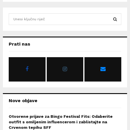
S
e
a
S
r
c
E
Prati nas
h
f
A
o
r
R
:
C
H
Nove objave
Otvorene prijave za Bingo Festival Fits: Odaberite
outfit s omiljenim influencerom i zablistajte na
Crvenom tepihu SFF