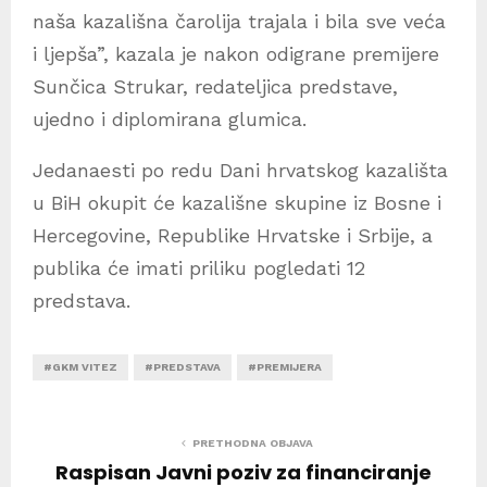
naša kazališna čarolija trajala i bila sve veća
i ljepša”, kazala je nakon odigrane premijere
Sunčica Strukar, redateljica predstave,
ujedno i diplomirana glumica.
Jedanaesti po redu Dani hrvatskog kazališta
u BiH okupit će kazališne skupine iz Bosne i
Hercegovine, Republike Hrvatske i Srbije, a
publika će imati priliku pogledati 12
predstava.
#GKM VITEZ
#PREDSTAVA
#PREMIJERA
PRETHODNA OBJAVA
Raspisan Javni poziv za financiranje