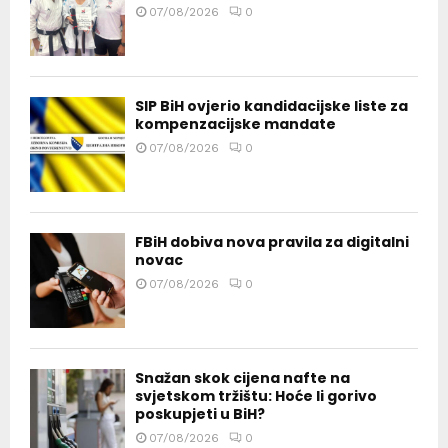
07/08/2026
0
SIP BiH ovjerio kandidacijske liste za
kompenzacijske mandate
07/08/2026
0
FBiH dobiva nova pravila za digitalni
novac
07/08/2026
0
Snažan skok cijena nafte na
svjetskom tržištu: Hoće li gorivo
poskupjeti u BiH?
07/08/2026
0