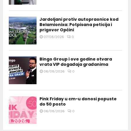
Jardoljani protiv autopraonice kod
Belamionixa: Potpisana peticija i
prigovor Općini
07/08/2026
0
Bingo Group i ove godine otvara
vrata VIP događaja građanima
06/08/2026
0
Pink Friday u cm-u donosi popuste
do 50 posto
06/08/2026
0