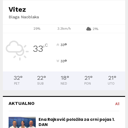
Vitez
Blaga Naoblaka
29%
3.3km/h
21%
°
C
33
33
°
°
33
32
°
22
°
18
°
21
°
21
°
PET
SUB
NED
PON
UTO
AKTUALNO
All
Ena Rajković položila za crni pojas 1.
DAN