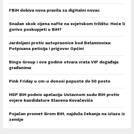
FBiH dobiva nova pravila za digitalni novac
Snažan skok cijena nafte na svjetskom tržištu: Hoće li
gorivo poskupjeti u BiH?
Jardoljani protiv autopraonice kod Belamionixa:
Potpisana peticija i prigovor Općini
Bingo Group i ove godine otvara vrata VIP događaja
građanima
Pink Friday u cm-u donosi popuste do 50 posto
HSP BiH podnio apelaciju Ustavnom sudu BiH protiv
ovjere kandidature Slavena Kovačevića
Pojačan promet širom BiH, najduža čekanja na izlazu iz
zemlje