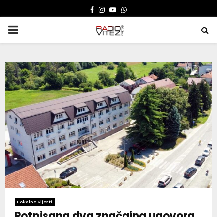
FACEBOOK
INSTAGRAM
YOUTUBE
WHATSAPP
PRIMARY
MENU
Lokalne vijesti
Potpisana dva značajna ugovora