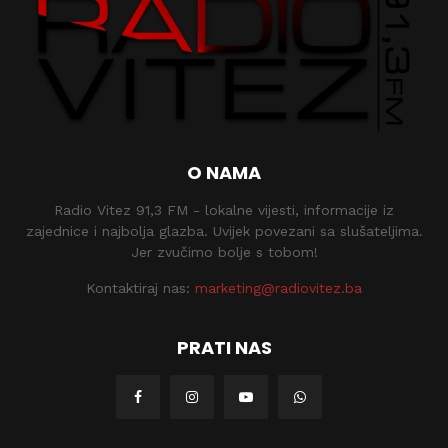
O NAMA
Radio Vitez 91,3 FM - lokalne vijesti, informacije iz
zajednice i najbolja glazba. Uvijek povezani sa slušateljima.
Jer zvučimo bolje s tobom!
Kontaktiraj nas:
marketing@radiovitez.ba
PRATI NAS