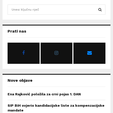
S
e
a
S
r
c
E
Prati nas
h
f
A
o
r
R
:
C
H
Nove objave
Ena Rajković položila za crni pojas 1. DAN
SIP BiH ovjerio kandidacijske liste za kompenzacijske
mandate