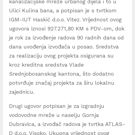
kanalizacijske mreže urbanog dijela i to u
Ulici Kulina bana, a potpisan je s tvrtkom
IGM-IUT Haskić d.o.o. Vitez. Vrijednost ovog
ugovora iznosi 927.271,80 KM s PDV-om, dok
je rok za izvođenje radova 90 radnih dana od
dana uvođenja izvođača u posao. Sredstva
za realizaciju ovog projekta osigurana su
kroz kreditna sredstva Vlade
Srednjobosanskog kantona, što dodatno
potvrđuje značaj projekta za širu lokalnu
zajednicu.
Drugi ugovor potpisan je za izgradnju
vodovodne mreže u naselju Gornja
Dubravica, a izvođač radova je tvrtka ATLAS-
D d.o.o. Visoko. Ukupna vrijednost ovog