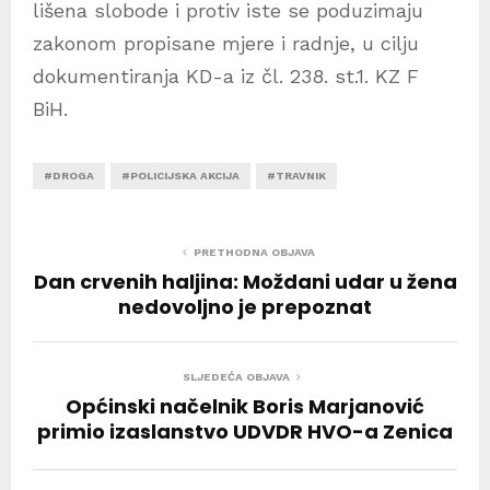
lišena slobode i protiv iste se poduzimaju
zakonom propisane mjere i radnje, u cilju
dokumentiranja KD-a iz čl. 238. st.1. KZ F
BiH.
#DROGA
#POLICIJSKA AKCIJA
#TRAVNIK
PRETHODNA OBJAVA
Dan crvenih haljina: Moždani udar u žena
nedovoljno je prepoznat
SLJEDEĆA OBJAVA
Općinski načelnik Boris Marjanović
primio izaslanstvo UDVDR HVO-a Zenica