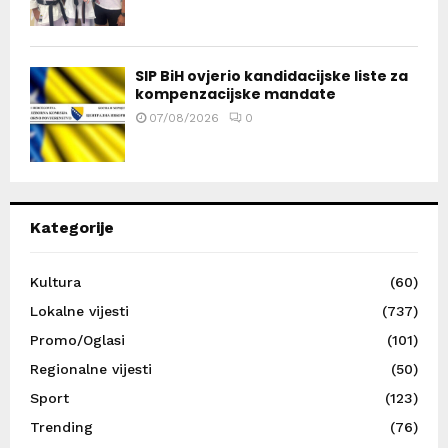
SIP BiH ovjerio kandidacijske liste za
kompenzacijske mandate
07/08/2026
0
Kategorije
Kultura
(60)
Lokalne vijesti
(737)
Promo/Oglasi
(101)
Regionalne vijesti
(50)
Sport
(123)
Trending
(76)