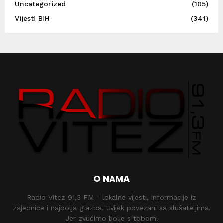
Uncategorized
(105)
Vijesti BiH
(341)
O NAMA
Radio Vitez 91,3 FM - lokalne vijesti, informacije iz
zajednice i najbolja glazba. Uvijek povezani sa slušateljima.
Jer zvučimo bolje s tobom!