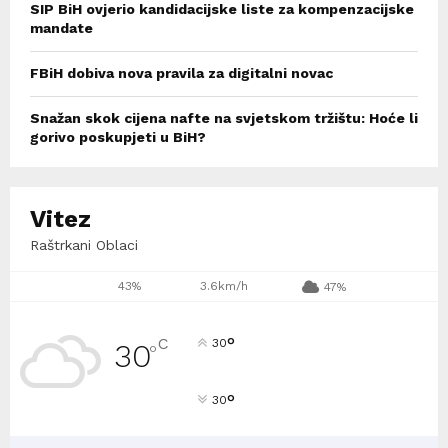
SIP BiH ovjerio kandidacijske liste za kompenzacijske
mandate
FBiH dobiva nova pravila za digitalni novac
Snažan skok cijena nafte na svjetskom tržištu: Hoće li
gorivo poskupjeti u BiH?
Vitez
Raštrkani Oblaci
43%
3.6km/h
47%
°
C
30
30
°
°
30