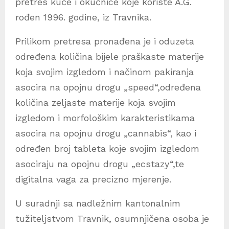
pretres kuće i okućnice koje koriste A.G.
rođen 1996. godine, iz Travnika.
Prilikom pretresa pronađena je i oduzeta
određena količina bijele praškaste materije
koja svojim izgledom i načinom pakiranja
asocira na opojnu drogu „speed“,određena
količina zeljaste materije koja svojim
izgledom i morfološkim karakteristikama
asocira na opojnu drogu „cannabis“, kao i
određen broj tableta koje svojim izgledom
asociraju na opojnu drogu „ecstazy“,te
digitalna vaga za precizno mjerenje.
U suradnji sa nadležnim kantonalnim
tužiteljstvom Travnik, osumnjičena osoba je