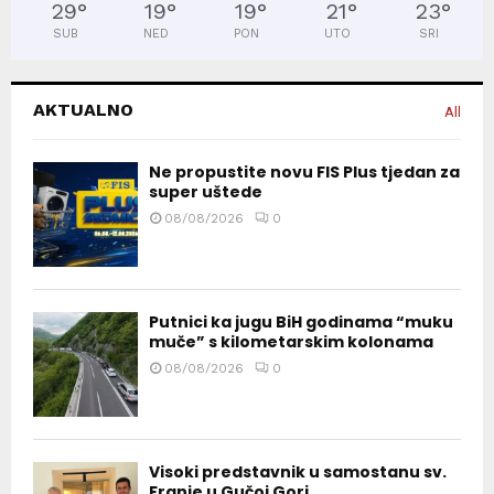
29
°
19
°
19
°
21
°
23
°
SUB
NED
PON
UTO
SRI
AKTUALNO
All
Ne propustite novu FIS Plus tjedan za
super uštede
08/08/2026
0
Putnici ka jugu BiH godinama “muku
muče” s kilometarskim kolonama
08/08/2026
0
Visoki predstavnik u samostanu sv.
Franje u Gučoj Gori