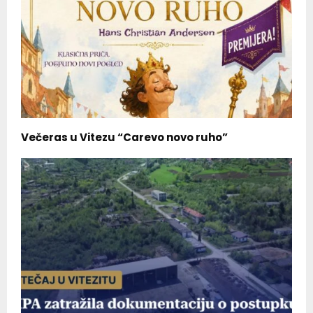
Večeras u Vitezu “Carevo novo ruho”