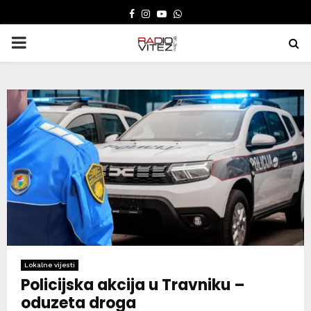
FACEBOOK
INSTAGRAM
YOUTUBE
WHATSAPP
PRIMARY
MENU
Lokalne vijesti
Policijska akcija u Travniku –
oduzeta droga