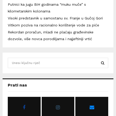
Putnici ka jugu BiH godinama “muku muče” s
kilometarskim kolonama
Visoki predstavnik u samostanu sv. Franje u Gučoj Gori
Vitkom poziva na racionalno korištenje vode za piće
Rekordan proračun, mladi ne plaćaju građevinske
dozvole, više novca porodiljama i najjeftiniji vrtić
S
e
a
S
r
c
E
Prati nas
h
f
A
o
r
R
:
C