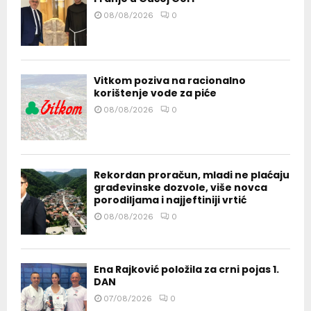
08/08/2026
0
Vitkom poziva na racionalno
korištenje vode za piće
08/08/2026
0
Rekordan proračun, mladi ne plaćaju
građevinske dozvole, više novca
porodiljama i najjeftiniji vrtić
08/08/2026
0
Ena Rajković položila za crni pojas 1.
DAN
07/08/2026
0