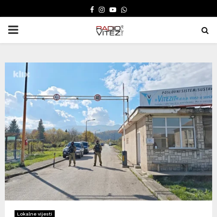
FACEBOOK
INSTAGRAM
YOUTUBE
WHATSAPP
PRIMARY
MENU
Lokalne vijesti