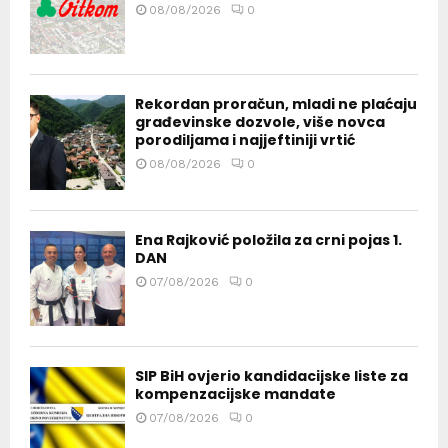
08/08/2026
0
Rekordan proračun, mladi ne plaćaju
građevinske dozvole, više novca
porodiljama i najjeftiniji vrtić
08/08/2026
0
Ena Rajković položila za crni pojas 1.
DAN
07/08/2026
0
SIP BiH ovjerio kandidacijske liste za
kompenzacijske mandate
07/08/2026
0