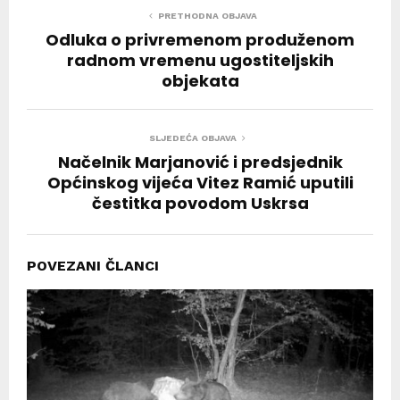
PRETHODNA OBJAVA
Odluka o privremenom produženom
radnom vremenu ugostiteljskih
objekata
SLJEDEĆA OBJAVA
Načelnik Marjanović i predsjednik
Općinskog vijeća Vitez Ramić uputili
čestitka povodom Uskrsa
POVEZANI ČLANCI