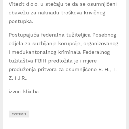
Vitezit d.o.o. u stečaju te da se osumnjičeni
obavežu za naknadu troškova krivičnog
postupka.
Postupajuća federalna tužiteljica Posebnog
odjela za suzbijanje korupcije, organizovanog
i međukantonalnog kriminala Federalnog
tužilaštva FBIH predložila je i mjere
produženja pritvora za osumnjičene B. H., T.
Z. i J.R..
izvor: klix.ba
#VITEZIT