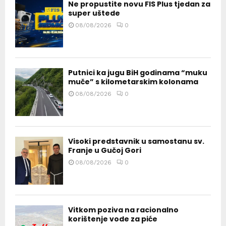
Ne propustite novu FIS Plus tjedan za
super uštede
08/08/2026
0
Putnici ka jugu BiH godinama “muku
muče” s kilometarskim kolonama
08/08/2026
0
Visoki predstavnik u samostanu sv.
Franje u Gučoj Gori
08/08/2026
0
Vitkom poziva na racionalno
korištenje vode za piće