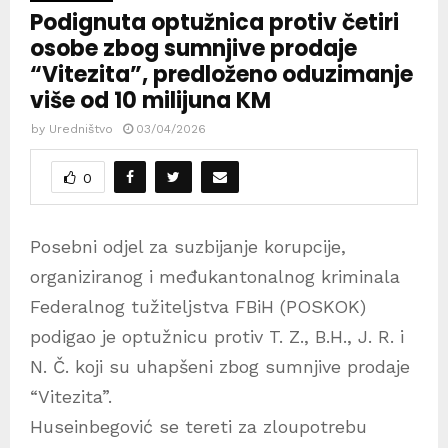
Podignuta optužnica protiv četiri
osobe zbog sumnjive prodaje
“Vitezita”, predloženo oduzimanje
više od 10 milijuna KM
by
Uredništvo
03/04/2026
0
Posebni odjel za suzbijanje korupcije,
organiziranog i međukantonalnog kriminala
Federalnog tužiteljstva FBiH (POSKOK)
podigao je optužnicu protiv T. Z., B.H., J. R. i
N. Č. koji su uhapšeni zbog sumnjive prodaje
“Vitezita”.
Huseinbegović se tereti za zloupotrebu