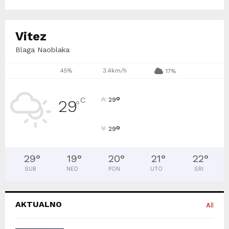
Vitez
Blaga Naoblaka
45%
3.4km/h
17%
°
C
29
29
°
°
29
29
°
19
°
20
°
21
°
22
°
SUB
NED
PON
UTO
SRI
AKTUALNO
All