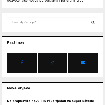
dozvole, više novca porodiljama i najjeftiniji vrtić
S
e
a
S
r
c
E
Prati nas
h
f
A
o
r
R
:
C
H
Nove objave
Ne propustite novu FIS Plus tjedan za super uštede