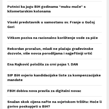
Putnici ka jugu BiH godinama “muku muče” s
kilometarskim kolonama
Visoki predstavnik u samostanu sv. Franje u Gučoj
Gori
Vitkom poziva na racionalno korištenje vode za piće
Rekordan proračun, mladi ne plaćaju građevinske
dozvole, više novca porodiljama i najjeftiniji vrtić
Ena Rajković položila za crni pojas 1. DAN
SIP BiH ovjerio kandidacijske liste za kompenzacijske
mandate
FBiH dobiva nova pravila za digitalni novac
Snažan skok cijena nafte na svjetskom tržištu: Hoće li
gorivo poskupjeti u BiH?