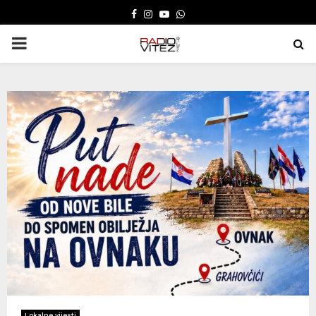
FACEBOOK
INSTAGRAM
YOUTUBE
WHATSAPP
PRIMARY
MENU
Lokalne vijesti