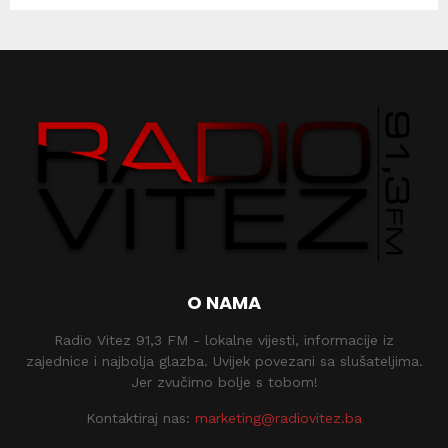
O NAMA
Radio Vitez 91,3 FM - lokalne vijesti, informacije iz
zajednice i najbolja glazba. Uvijek povezani sa slušateljima.
Jer zvučimo bolje s tobom!
Kontaktiraj nas:
marketing@radiovitez.ba