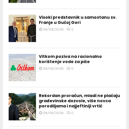
Visoki predstavnik u samostanu sv.
Franje u Gučoj Gori
08/08/2026
0
Vitkom poziva na racionalno
korištenje vode za piće
08/08/2026
0
Rekordan proračun, mladi ne plaćaju
građevinske dozvole, više novca
porodiljama i najjeftiniji vrtić
08/08/2026
0