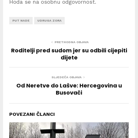
Hoda se na osobnu odgovornost.
PUT NADE
UDRUGA ZORA
PRETHODNA OBJAVA
Roditelji pred sudom jer su odbili cijepiti
dijete
SLJEDEĆA OBJAVA
Od Neretve do Lašve: Hercegovina u
Busovači
POVEZANI ČLANCI