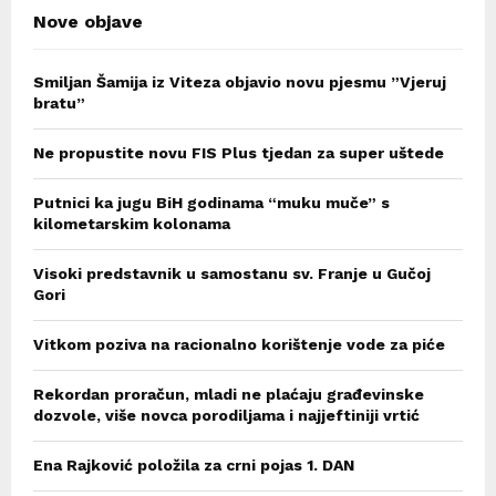
Nove objave
Smiljan Šamija iz Viteza objavio novu pjesmu ”Vjeruj
bratu”
Ne propustite novu FIS Plus tjedan za super uštede
Putnici ka jugu BiH godinama “muku muče” s
kilometarskim kolonama
Visoki predstavnik u samostanu sv. Franje u Gučoj
Gori
Vitkom poziva na racionalno korištenje vode za piće
Rekordan proračun, mladi ne plaćaju građevinske
dozvole, više novca porodiljama i najjeftiniji vrtić
Ena Rajković položila za crni pojas 1. DAN