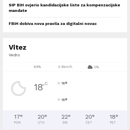
SIP BiH ovjerio kandidacijske liste za kompenzacijske
mandate
FBiH dobiva nova pravila za digitalni novac
Vitez
Vedro
69%
0.9km/h
0%
°
C
18
18
°
°
18
17
°
20
°
22
°
20
°
18
°
PON
UTO
SRI
ČET
PET