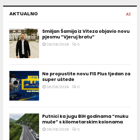
AKTUALNO
All
Smiljan Šamija iz Viteza objavio novu
pjesmu ”Vjeruj bratu”
09/08/2026
0
Ne propustite novu FIS Plus tjedan za
super uštede
08/08/2026
0
Putnici ka jugu BiH godinama “muku
muče” s kilometarskim kolonama
08/08/2026
0