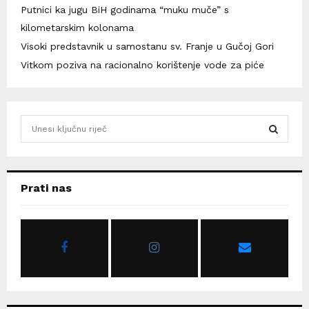
Putnici ka jugu BiH godinama “muku muče” s
kilometarskim kolonama
Visoki predstavnik u samostanu sv. Franje u Gučoj Gori
Vitkom poziva na racionalno korištenje vode za piće
S
e
a
S
r
c
E
Prati nas
h
f
A
o
r
R
:
C
H