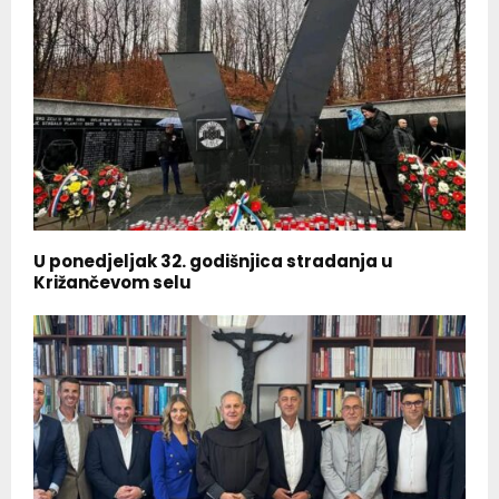
U ponedjeljak 32. godišnjica stradanja u
Križančevom selu