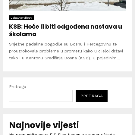
Lokalne vijesti
KSB: Hoće li biti odgođena nastava u
školama
Snježne padaline pogodile su Bosnu i Hercegovinu te
prouzrokovale probleme u prometu kako u cijeloj državi
tako i u Kantonu Središnja Bosna (KSB). U pojedinim...
Pretraga
PRETRAGA
Najnovije vijesti
Ne propustite novu FIS Plus tjedan za super uštede