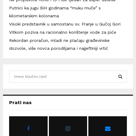
Putnici ka jugu BiH godinama “muku muče” s
kilometarskim kolonama
Visoki predstavnik u samostanu sv. Franje u Gučoj Gori
Vitkom poziva na racionalno korištenje vode za piće
Rekordan proračun, mladi ne plaćaju građevinske
dozvole, više novca porodiljama i najjeftiniji vrtić
S
e
a
S
r
c
E
Prati nas
h
f
A
o
r
R
: