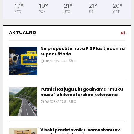
17
°
19
°
21
°
21
°
20
°
NED
PON
UTO
SRI
ČET
AKTUALNO
All
Ne propustite novu FIS Plus tjedan za
super uštede
08/08/2026
0
Putnici ka jugu BiH godinama “muku
muče” s kilometarskim kolonama
08/08/2026
0
Visoki predstavnik u samostanu sv.