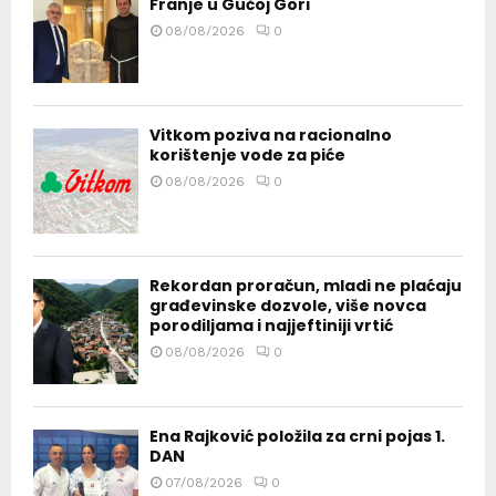
Franje u Gučoj Gori
08/08/2026
0
Vitkom poziva na racionalno
korištenje vode za piće
08/08/2026
0
Rekordan proračun, mladi ne plaćaju
građevinske dozvole, više novca
porodiljama i najjeftiniji vrtić
08/08/2026
0
Ena Rajković položila za crni pojas 1.
DAN
07/08/2026
0