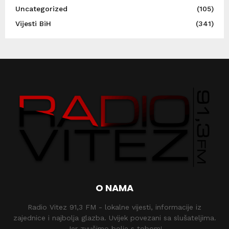
Uncategorized
(105)
Vijesti BiH
(341)
O NAMA
Radio Vitez 91,3 FM - lokalne vijesti, informacije iz
zajednice i najbolja glazba. Uvijek povezani sa slušateljima.
Jer zvučimo bolje s tobom!