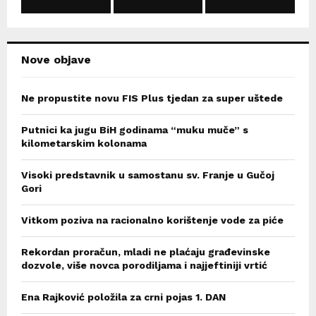
C
H
Nove objave
Ne propustite novu FIS Plus tjedan za super uštede
Putnici ka jugu BiH godinama “muku muče” s
kilometarskim kolonama
Visoki predstavnik u samostanu sv. Franje u Gučoj
Gori
Vitkom poziva na racionalno korištenje vode za piće
Rekordan proračun, mladi ne plaćaju građevinske
dozvole, više novca porodiljama i najjeftiniji vrtić
Ena Rajković položila za crni pojas 1. DAN