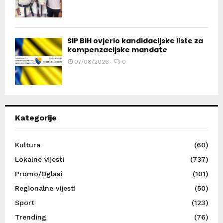
SIP BiH ovjerio kandidacijske liste za
kompenzacijske mandate
07/08/2026
0
Kategorije
Kultura
(60)
Lokalne vijesti
(737)
Promo/Oglasi
(101)
Regionalne vijesti
(50)
Sport
(123)
Trending
(76)