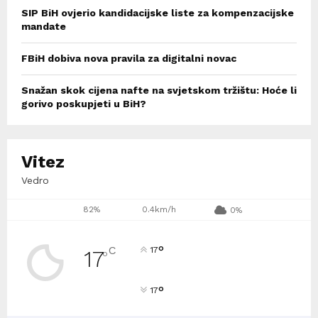
SIP BiH ovjerio kandidacijske liste za kompenzacijske
mandate
FBiH dobiva nova pravila za digitalni novac
Snažan skok cijena nafte na svjetskom tržištu: Hoće li
gorivo poskupjeti u BiH?
Vitez
Vedro
82%
0.4km/h
0%
°
C
17
17
°
°
17