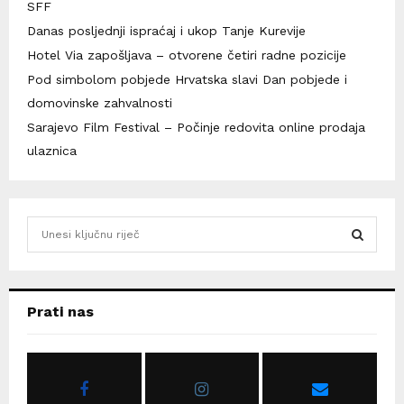
SFF
Danas posljednji ispraćaj i ukop Tanje Kurevije
Hotel Via zapošljava – otvorene četiri radne pozicije
Pod simbolom pobjede Hrvatska slavi Dan pobjede i
domovinske zahvalnosti
Sarajevo Film Festival – Počinje redovita online prodaja
ulaznica
S
e
a
S
r
c
E
Prati nas
h
f
A
o
r
R
: