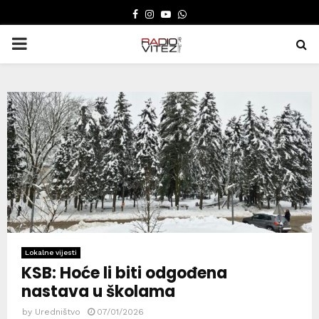
FACEBOOK
INSTAGRAM
YOUTUBE
WHATSAPP
PRIMARY
MENU
Lokalne vijesti
KSB: Hoće li biti odgođena
nastava u školama
by
Uredništvo
07/01/2026