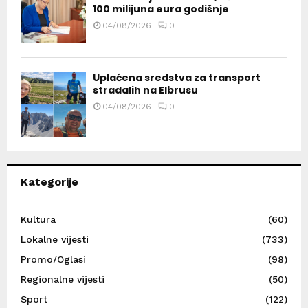
100 milijuna eura godišnje
04/08/2026
0
Uplaćena sredstva za transport
stradalih na Elbrusu
04/08/2026
0
Kategorije
Kultura
(60)
Lokalne vijesti
(733)
Promo/Oglasi
(98)
Regionalne vijesti
(50)
Sport
(122)