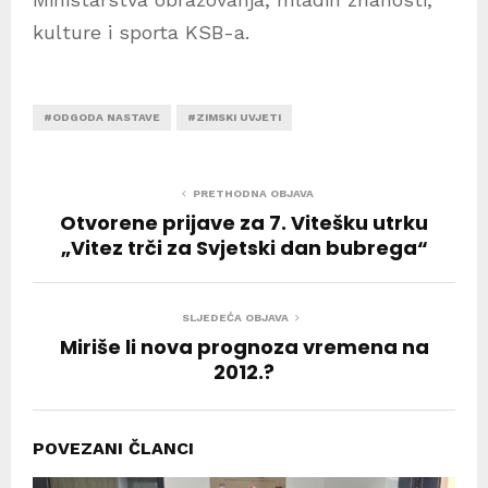
kulture i sporta KSB-a.
#ODGODA NASTAVE
#ZIMSKI UVJETI
PRETHODNA OBJAVA
Otvorene prijave za 7. Vitešku utrku
„Vitez trči za Svjetski dan bubrega“
SLJEDEĆA OBJAVA
Miriše li nova prognoza vremena na
2012.?
POVEZANI ČLANCI