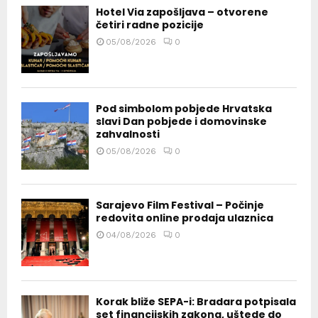
Hotel Via zapošljava – otvorene
četiri radne pozicije
05/08/2026
0
Pod simbolom pobjede Hrvatska
slavi Dan pobjede i domovinske
zahvalnosti
05/08/2026
0
Sarajevo Film Festival – Počinje
redovita online prodaja ulaznica
04/08/2026
0
Korak bliže SEPA-i: Bradara potpisala
set financijskih zakona, uštede do