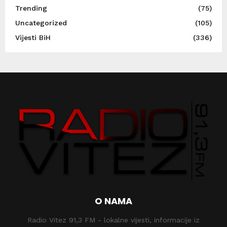
Trending
(75)
Uncategorized
(105)
Vijesti BiH
(336)
O NAMA
Radio Vitez 91,3 FM - lokalne vijesti, informacije iz