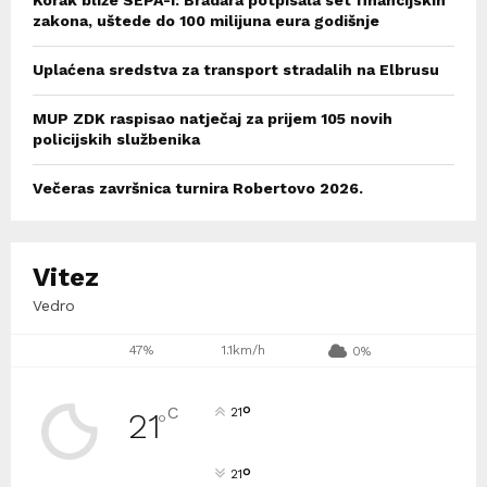
Korak bliže SEPA-i: Bradara potpisala set financijskih
zakona, uštede do 100 milijuna eura godišnje
Uplaćena sredstva za transport stradalih na Elbrusu
MUP ZDK raspisao natječaj za prijem 105 novih
policijskih službenika
Večeras završnica turnira Robertovo 2026.
Vitez
Vedro
47%
1.1km/h
0%
°
C
21
21
°
°
21