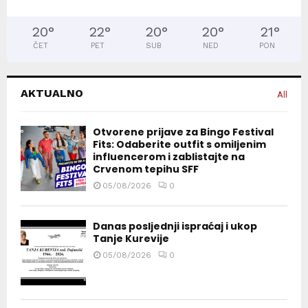
20
°
22
°
20
°
20
°
21
°
ČET
PET
SUB
NED
PON
AKTUALNO
All
Otvorene prijave za Bingo Festival
Fits: Odaberite outfit s omiljenim
influencerom i zablistajte na
Crvenom tepihu SFF
05/08/2026
0
Danas posljednji ispraćaj i ukop
Tanje Kurevije
05/08/2026
0