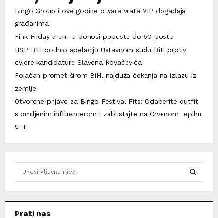
Bingo Group i ove godine otvara vrata VIP događaja
građanima
Pink Friday u cm-u donosi popuste do 50 posto
HSP BiH podnio apelaciju Ustavnom sudu BiH protiv
ovjere kandidature Slavena Kovačevića
Pojačan promet širom BiH, najduža čekanja na izlazu iz
zemlje
Otvorene prijave za Bingo Festival Fits: Odaberite outfit
s omiljenim influencerom i zablistajte na Crvenom tepihu
SFF
S
e
a
S
r
c
E
Prati nas
h