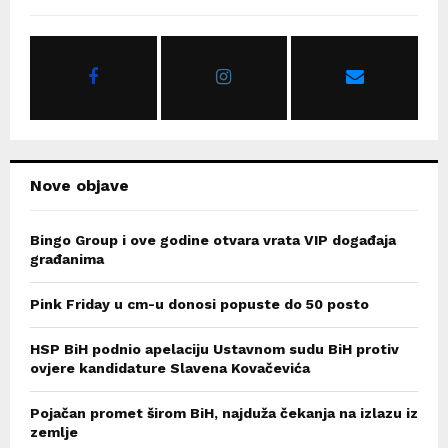
f
A
o
r
R
:
C
H
Nove objave
Bingo Group i ove godine otvara vrata VIP događaja
građanima
Pink Friday u cm-u donosi popuste do 50 posto
HSP BiH podnio apelaciju Ustavnom sudu BiH protiv
ovjere kandidature Slavena Kovačevića
Pojačan promet širom BiH, najduža čekanja na izlazu iz
zemlje