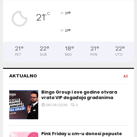
°
C
21
21
°
°
21
21
°
22
°
18
°
21
°
22
°
PET
SUB
NED
PON
UTO
AKTUALNO
All
Bingo Group i ove godine otvara
vrata VIP događaja građanima
06/08/2026
0
Pink Friday u cm-u donosi popuste