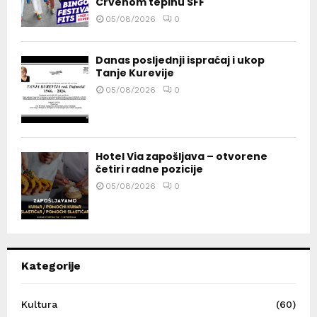
Crvenom tepihu SFF
05/08/2026
0
Danas posljednji ispraćaj i ukop
Tanje Kurevije
05/08/2026
0
Hotel Via zapošljava – otvorene
četiri radne pozicije
05/08/2026
0
Kategorije
Kultura
(60)