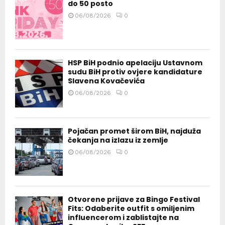
do 50 posto
06/08/2026
0
HSP BiH podnio apelaciju Ustavnom
sudu BiH protiv ovjere kandidature
Slavena Kovačevića
06/08/2026
0
Pojačan promet širom BiH, najduža
čekanja na izlazu iz zemlje
06/08/2026
0
Otvorene prijave za Bingo Festival
Fits: Odaberite outfit s omiljenim
influencerom i zablistajte na