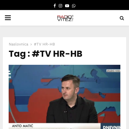
FACEBOOK
INSTAGRAM
YOUTUBE
WHATSAPP
PRIMARY
MENU
Naslovnica
#TV HR-HB
Tag : #TV HR-HB