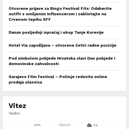
Otvorene prijave za Bingo Festival Fits: Odaberite
outfit s omiljenim influencerom i zablistajte na
Crvenom tepihu SFF
Danas posljednji ispraćaj i ukop Tanje Kurevije
Hotel Via zapošljava – otvorene četiri radne pozicije
Pod simbolom pobjede Hrvatska slavi Dan pobjede i
domovinske zahvalnosti
Sarajevo Film Festival – Počinje redovita online
prodaja ulaznica
Vitez
Vedro
49%
1.1km/h
5%