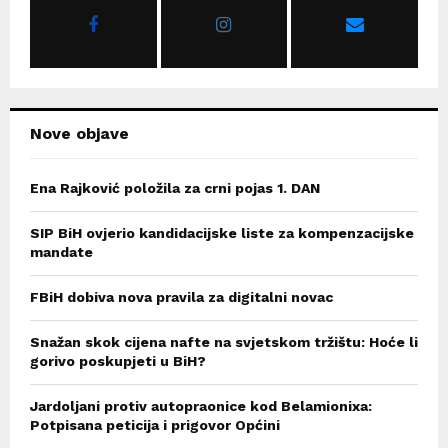
r
R
:
C
H
Nove objave
Ena Rajković položila za crni pojas 1. DAN
SIP BiH ovjerio kandidacijske liste za kompenzacijske
mandate
FBiH dobiva nova pravila za digitalni novac
Snažan skok cijena nafte na svjetskom tržištu: Hoće li
gorivo poskupjeti u BiH?
Jardoljani protiv autopraonice kod Belamionixa:
Potpisana peticija i prigovor Općini