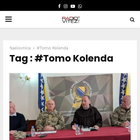
FACEBOOK
INSTAGRAM
YOUTUBE
WHATSAPP
PRIMARY
MENU
Naslovnica
#Tomo Kolenda
Tag : #Tomo Kolenda