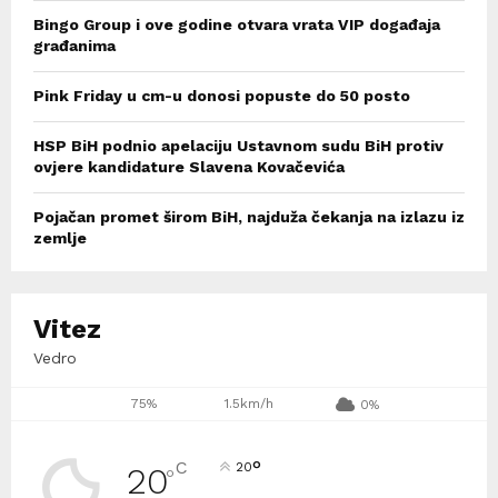
Bingo Group i ove godine otvara vrata VIP događaja
građanima
Pink Friday u cm-u donosi popuste do 50 posto
HSP BiH podnio apelaciju Ustavnom sudu BiH protiv
ovjere kandidature Slavena Kovačevića
Pojačan promet širom BiH, najduža čekanja na izlazu iz
zemlje
Vitez
Vedro
75%
1.5km/h
0%
°
C
20
20
°