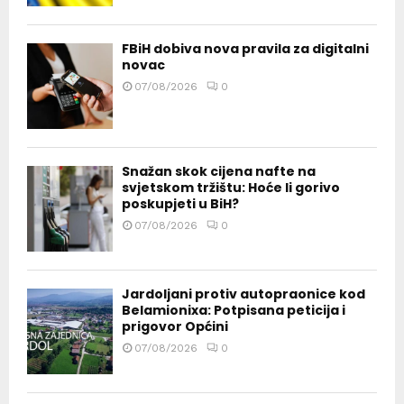
FBiH dobiva nova pravila za digitalni
novac
07/08/2026
0
Snažan skok cijena nafte na
svjetskom tržištu: Hoće li gorivo
poskupjeti u BiH?
07/08/2026
0
Jardoljani protiv autopraonice kod
Belamionixa: Potpisana peticija i
prigovor Općini
07/08/2026
0