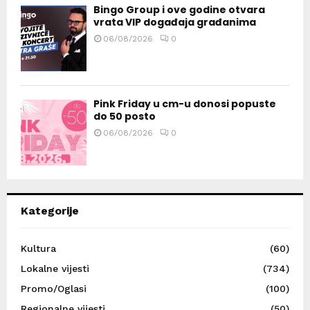
Bingo Group i ove godine otvara
vrata VIP događaja građanima
06/08/2026
0
Pink Friday u cm-u donosi popuste
do 50 posto
06/08/2026
0
Kategorije
Kultura
(60)
Lokalne vijesti
(734)
Promo/Oglasi
(100)
Regionalne vijesti
(50)