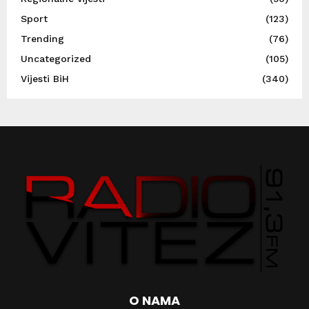
Sport
(123)
Trending
(76)
Uncategorized
(105)
Vijesti BiH
(340)
O NAMA