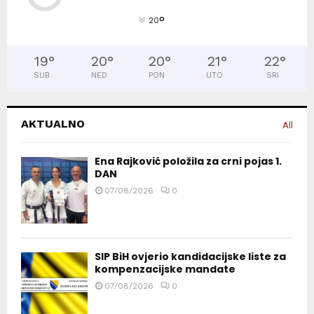
°
20
19
°
20
°
20
°
21
°
22
°
SUB
NED
PON
UTO
SRI
AKTUALNO
All
Ena Rajković položila za crni pojas 1.
DAN
07/08/2026
0
SIP BiH ovjerio kandidacijske liste za
kompenzacijske mandate
07/08/2026
0