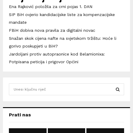
Ena Rajković položila za crni pojas 1. DAN
SIP BiH ovjerio kandidacijske liste za kompenzacijske
mandate
FBiH dobiva nova pravila za digitalni novac
Snažan skok cijena nafte na svjetskom tržištu: Hoće li
gorivo poskupjeti u BiH?
Jardoljani protiv autopraonice kod Belamionixa:
Potpisana peticija i prigovor Općini
S
e
a
S
r
c
E
Prati nas
h
f
A
o