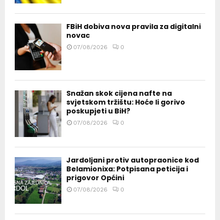
FBiH dobiva nova pravila za digitalni
novac
07/08/2026
0
Snažan skok cijena nafte na
svjetskom tržištu: Hoće li gorivo
poskupjeti u BiH?
07/08/2026
0
Jardoljani protiv autopraonice kod
Belamionixa: Potpisana peticija i
prigovor Općini
07/08/2026
0