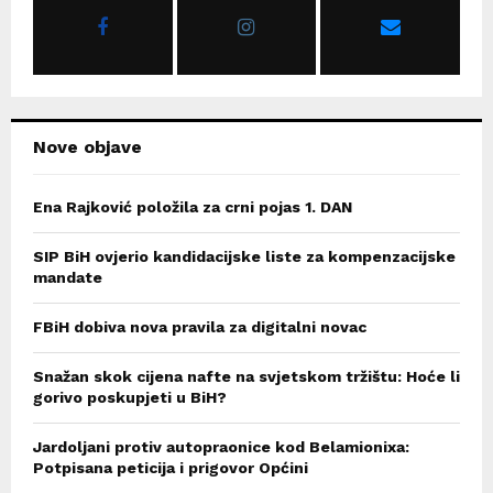
r
R
:
C
H
Nove objave
Ena Rajković položila za crni pojas 1. DAN
SIP BiH ovjerio kandidacijske liste za kompenzacijske
mandate
FBiH dobiva nova pravila za digitalni novac
Snažan skok cijena nafte na svjetskom tržištu: Hoće li
gorivo poskupjeti u BiH?
Jardoljani protiv autopraonice kod Belamionixa:
Potpisana peticija i prigovor Općini