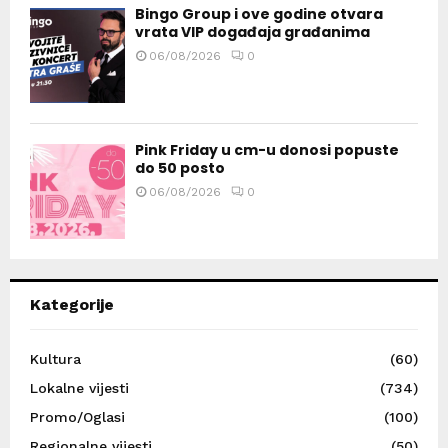
Bingo Group i ove godine otvara
vrata VIP događaja građanima
06/08/2026
0
Pink Friday u cm-u donosi popuste
do 50 posto
06/08/2026
0
Kategorije
Kultura
(60)
Lokalne vijesti
(734)
Promo/Oglasi
(100)
Regionalne vijesti
(50)