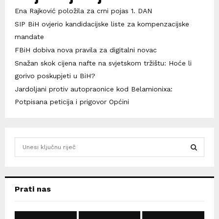
Ena Rajković položila za crni pojas 1. DAN
SIP BiH ovjerio kandidacijske liste za kompenzacijske
mandate
FBiH dobiva nova pravila za digitalni novac
Snažan skok cijena nafte na svjetskom tržištu: Hoće li
gorivo poskupjeti u BiH?
Jardoljani protiv autopraonice kod Belamionixa:
Potpisana peticija i prigovor Općini
S
e
a
S
r
c
E
Prati nas
h
f
A
o