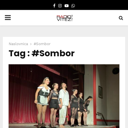
FACEBOOK
INSTAGRAM
YOUTUBE
WHATSAPP
PRIMARY
MENU
Naslovnica
#Sombor
Tag : #Sombor