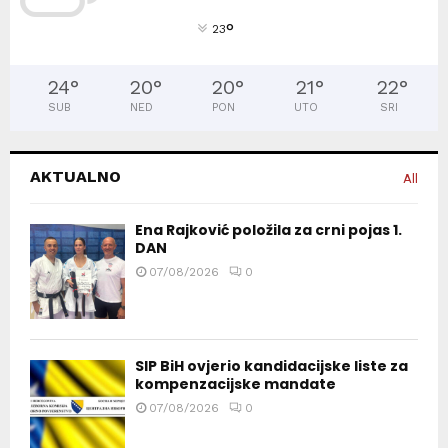
°
23
24
°
20
°
20
°
21
°
22
°
SUB
NED
PON
UTO
SRI
AKTUALNO
All
Ena Rajković položila za crni pojas 1.
DAN
07/08/2026
0
SIP BiH ovjerio kandidacijske liste za
kompenzacijske mandate
07/08/2026
0