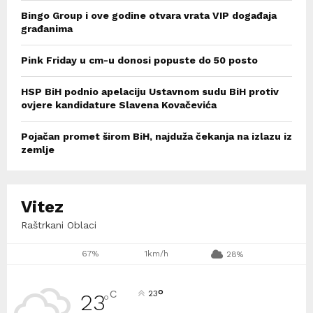
Bingo Group i ove godine otvara vrata VIP događaja
građanima
Pink Friday u cm-u donosi popuste do 50 posto
HSP BiH podnio apelaciju Ustavnom sudu BiH protiv
ovjere kandidature Slavena Kovačevića
Pojačan promet širom BiH, najduža čekanja na izlazu iz
zemlje
Vitez
Raštrkani Oblaci
67%
1km/h
28%
°
C
23
23
°