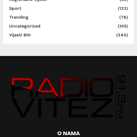
Sport
(123)
Trending
(76)
Uncategorized
(105)
Vijesti BiH
(340)
O NAMA