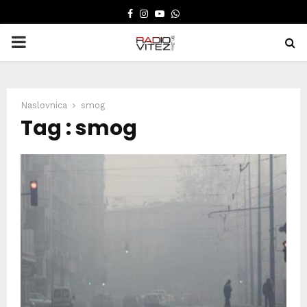
FACEBOOK
INSTAGRAM
YOUTUBE
WHATSAPP
PRIMARY
MENU
Naslovnica
smog
Tag : smog