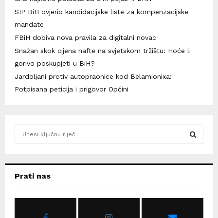
SIP BiH ovjerio kandidacijske liste za kompenzacijske
mandate
FBiH dobiva nova pravila za digitalni novac
Snažan skok cijena nafte na svjetskom tržištu: Hoće li
gorivo poskupjeti u BiH?
Jardoljani protiv autopraonice kod Belamionixa:
Potpisana peticija i prigovor Općini
S
e
a
S
r
c
E
Prati nas
h
f
A
o
r
R