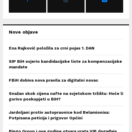
:
C
H
Nove objave
Ena Rajković položila za crni pojas 1. DAN
SIP BiH ovjerio kandidacijske liste za kompenzacijske
mandate
FBiH dobiva nova pravila za digitalni novac
Snažan skok cijena nafte na svjetskom tržištu: Hoće li
gorivo poskupjeti u BiH?
Jardoljani protiv autopraonice kod Belamionixa:
Potpisana peticija i prigovor Općini
Bingo Group i ove godine otvara vrata VIP događaja