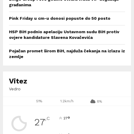
građanima
Pink Friday u cm-u donosi popuste do 50 posto
HSP BiH podnio apelaciju Ustavnom sudu BiH protiv
ovjere kandidature Slavena Kovačevića
Pojačan promet širom BiH, najduža čekanja na izlazu iz
zemlje
Vitez
Vedro
51%
1.2km/h
8%
°
C
27
27
°