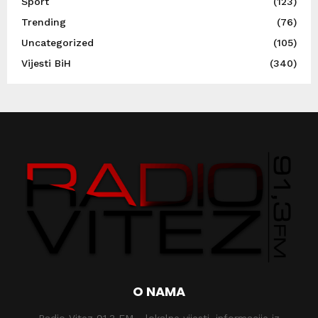
Sport
(123)
Trending
(76)
Uncategorized
(105)
Vijesti BiH
(340)
O NAMA
Radio Vitez 91,3 FM - lokalne vijesti, informacije iz