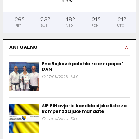
°
27
26
°
23
°
18
°
21
°
21
°
PET
SUB
NED
PON
UTO
AKTUALNO
All
Ena Rajković položila za crni pojas 1.
DAN
07/08/2026
0
SIP BiH ovjerio kandidacijske liste za
kompenzacijske mandate
07/08/2026
0