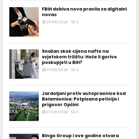
FBiH dobiva nova pravila za digitalni
novac
07/08/2026
0
Snažan skok cijena nafte na
svjetskom tržištu: Hoće li gorivo
poskupjeti u BiH?
07/08/2026
0
Jardoljani protiv autopraonice kod
Belamionixa: Potpisana peticija i
prigovor Općini
07/08/2026
0
Bingo Group i ove godine otvara