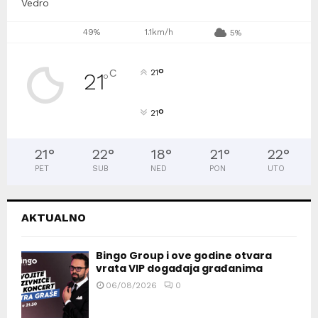
Vedro
49%
1.1km/h
5%
°
C
21
21
°
°
21
21
°
22
°
18
°
21
°
22
°
PET
SUB
NED
PON
UTO
AKTUALNO
Bingo Group i ove godine otvara
vrata VIP događaja građanima
06/08/2026
0