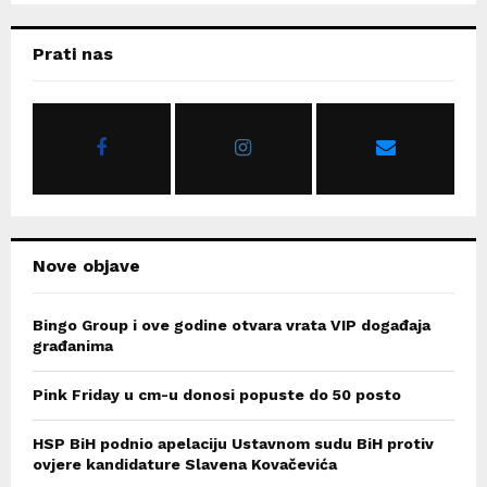
S
r
c
E
Prati nas
h
f
A
o
r
R
:
C
H
Nove objave
Bingo Group i ove godine otvara vrata VIP događaja
građanima
Pink Friday u cm-u donosi popuste do 50 posto
HSP BiH podnio apelaciju Ustavnom sudu BiH protiv
ovjere kandidature Slavena Kovačevića