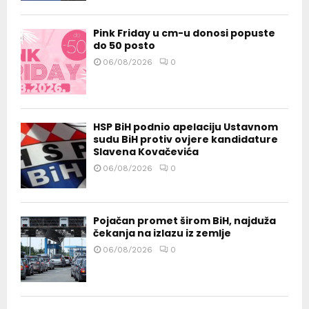
Pink Friday u cm-u donosi popuste
do 50 posto
06/08/2026
0
HSP BiH podnio apelaciju Ustavnom
sudu BiH protiv ovjere kandidature
Slavena Kovačevića
06/08/2026
0
Pojačan promet širom BiH, najduža
čekanja na izlazu iz zemlje
06/08/2026
0