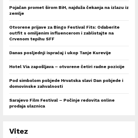
Pojačan promet širom BiH, najduža čekanja na izlazu iz
zemlje
Otvorene prijave za Bingo Festival Fits: Odaberite
outfit s omiljenim influencerom i zablistajte na
Crvenom tepihu SFF
Danas posljednji ispraćaj i ukop Tanje Kurevije
Hotel Via zapošljava – otvorene četiri radne pozicije
Pod simbolom pobjede Hrvatska slavi Dan pobjede i
domovinske zahvalnosti
Sarajevo Film Festival – Počinje redovita online
prodaja ulaznica
Vitez