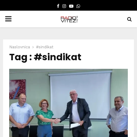
FACEBOOK
INSTAGRAM
YOUTUBE
WHATSAPP
PRIMARY
MENU
Naslovnica
#sindikat
Tag : #sindikat