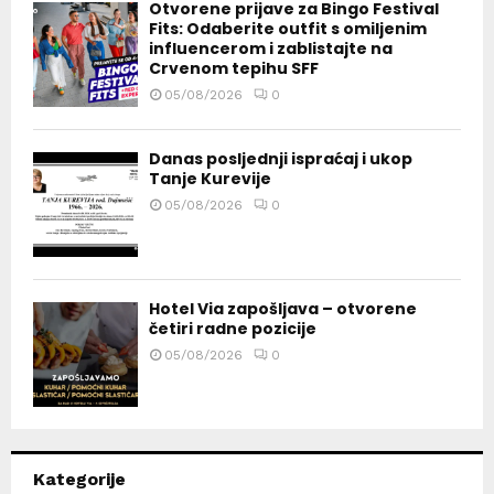
Otvorene prijave za Bingo Festival
Fits: Odaberite outfit s omiljenim
influencerom i zablistajte na
Crvenom tepihu SFF
05/08/2026
0
Danas posljednji ispraćaj i ukop
Tanje Kurevije
05/08/2026
0
Hotel Via zapošljava – otvorene
četiri radne pozicije
05/08/2026
0
Kategorije