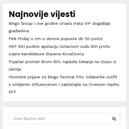
Najnovije vijesti
Bingo Group i ove godine otvara vrata VIP događaja
građanima
Pink Friday u cm-u donosi popuste do 50 posto
HSP BiH podnio apelaciju Ustavnom sudu BiH protiv
ovjere kandidature Slavena Kovačevića
Pojačan promet širom BiH, najduža čekanja na izlazu iz
zemlje
Otvorene prijave za Bingo Festival Fits: Odaberite outfit
s omiljenim influencerom i zablistajte na Crvenom tepihu
SFF
S
e
a