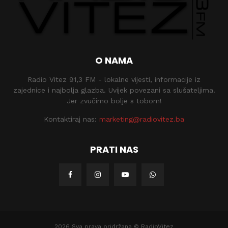
O NAMA
Radio Vitez 91,3 FM - lokalne vijesti, informacije iz
zajednice i najbolja glazba. Uvijek povezani sa slušateljima.
Jer zvučimo bolje s tobom!
Kontaktiraj nas:
marketing@radiovitez.ba
PRATI NAS
2026 Sva prava pridržana © RadioVitez