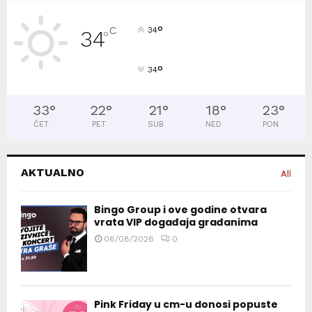
°
C
34
34
°
°
34
33
°
22
°
21
°
18
°
23
°
ČET
PET
SUB
NED
PON
AKTUALNO
All
Bingo Group i ove godine otvara
vrata VIP događaja građanima
06/08/2026
0
Pink Friday u cm-u donosi popuste