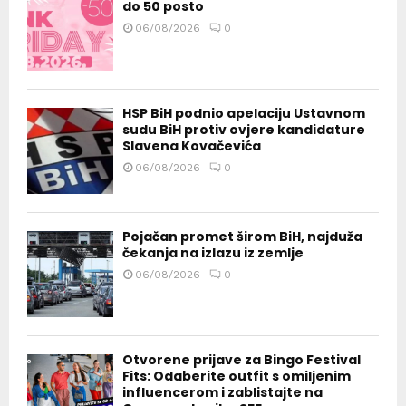
do 50 posto
06/08/2026
0
HSP BiH podnio apelaciju Ustavnom
sudu BiH protiv ovjere kandidature
Slavena Kovačevića
06/08/2026
0
Pojačan promet širom BiH, najduža
čekanja na izlazu iz zemlje
06/08/2026
0
Otvorene prijave za Bingo Festival
Fits: Odaberite outfit s omiljenim
influencerom i zablistajte na