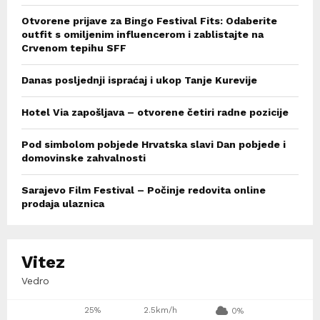
Otvorene prijave za Bingo Festival Fits: Odaberite
outfit s omiljenim influencerom i zablistajte na
Crvenom tepihu SFF
Danas posljednji ispraćaj i ukop Tanje Kurevije
Hotel Via zapošljava – otvorene četiri radne pozicije
Pod simbolom pobjede Hrvatska slavi Dan pobjede i
domovinske zahvalnosti
Sarajevo Film Festival – Počinje redovita online
prodaja ulaznica
Vitez
Vedro
25%
2.5km/h
0%