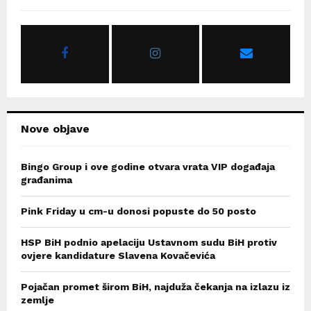
f
A
o
r
R
:
C
H
Nove objave
Bingo Group i ove godine otvara vrata VIP događaja
građanima
Pink Friday u cm-u donosi popuste do 50 posto
HSP BiH podnio apelaciju Ustavnom sudu BiH protiv
ovjere kandidature Slavena Kovačevića
Pojačan promet širom BiH, najduža čekanja na izlazu iz
zemlje