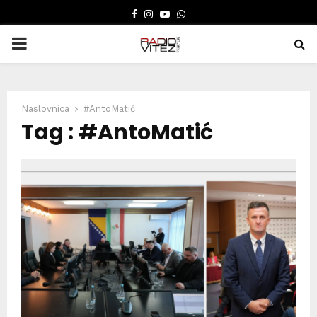
FACEBOOK
INSTAGRAM
YOUTUBE
WHATSAPP
PRIMARY
MENU
Naslovnica
#AntoMatić
Tag : #AntoMatić