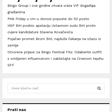
Bingo Group i ove godine otvara vrata VIP događaja
građanima
Pink Friday u cm-u donosi popuste do 50 posto
HSP BiH podnio apelaciju Ustavnom sudu BiH protiv
ovjere kandidature Slavena Kovačevića
Pojačan promet širom BiH, najduža čekanja na izlazu iz
zemlje
Otvorene prijave za Bingo Festival Fits: Odaberite outfit
s omiljenim influencerom i zablistajte na Crvenom tepihu
SFF
S
e
a
S
r
c
E
Prati nas
h