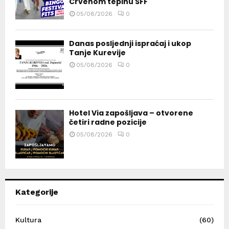
Crvenom tepihu SFF
05/08/2026
0
Danas posljednji ispraćaj i ukop
Tanje Kurevije
05/08/2026
0
Hotel Via zapošljava – otvorene
četiri radne pozicije
05/08/2026
0
Kategorije
Kultura
(60)