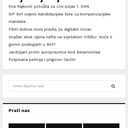
Ena Rajković položila za crni pojas 1. DAN
SIP BiH ovjerio kandidacijske liste za kompenzacijske
mandate
FBiH dobiva nova pravila za digitalni novac
Snažan skok cijena nafte na svjetskom tržištu: Hoće li
gorivo poskupjeti u BiH?
Jardoljani protiv autopraonice kod Belamionixa:
Potpisana peticija i prigovor Općini
S
e
a
S
r
c
E
Prati nas
h
f
A
o