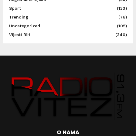
Sport
(123)
Trending
(76)
Uncategorized
(105)
Vijesti BiH
(340)
O NAMA