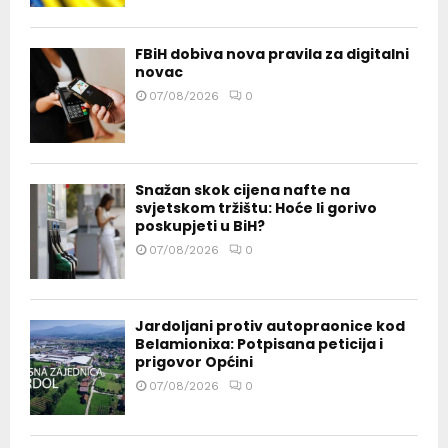
FBiH dobiva nova pravila za digitalni
novac
07/08/2026
0
Snažan skok cijena nafte na
svjetskom tržištu: Hoće li gorivo
poskupjeti u BiH?
07/08/2026
0
Jardoljani protiv autopraonice kod
Belamionixa: Potpisana peticija i
prigovor Općini
07/08/2026
0