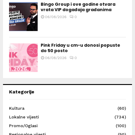
Bingo Group i ove godine otvara
vrata VIP događaja građanima
06/08/2026
0
Pink Friday u cm-u donosi popuste
do 50 posto
06/08/2026
0
Kategorije
Kultura
(60)
Lokalne vijesti
(734)
Promo/Oglasi
(100)
Regionalne vijesti
(50)