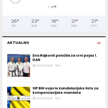
°
27
26
°
23
°
18
°
21
°
21
°
PET
SUB
NED
PON
UTO
AKTUALNO
All
Ena Rajković položila za crni pojas 1.
DAN
07/08/2026
0
SIP BiH ovjerio kandidacijske liste za
kompenzacijske mandate
07/08/2026
0