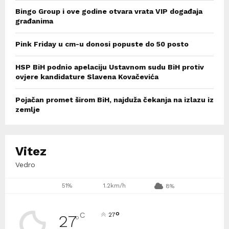
Bingo Group i ove godine otvara vrata VIP događaja
građanima
Pink Friday u cm-u donosi popuste do 50 posto
HSP BiH podnio apelaciju Ustavnom sudu BiH protiv
ovjere kandidature Slavena Kovačevića
Pojačan promet širom BiH, najduža čekanja na izlazu iz
zemlje
Vitez
Vedro
51%
1.2km/h
8%
°
C
27
27
°