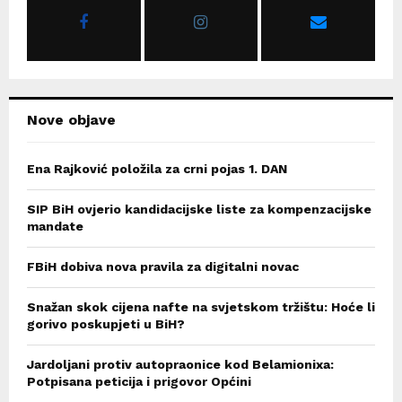
r
R
:
C
H
Nove objave
Ena Rajković položila za crni pojas 1. DAN
SIP BiH ovjerio kandidacijske liste za kompenzacijske
mandate
FBiH dobiva nova pravila za digitalni novac
Snažan skok cijena nafte na svjetskom tržištu: Hoće li
gorivo poskupjeti u BiH?
Jardoljani protiv autopraonice kod Belamionixa:
Potpisana peticija i prigovor Općini