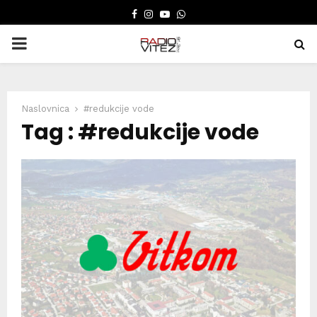
FACEBOOK
INSTAGRAM
YOUTUBE
WHATSAPP
PRIMARY
MENU
Naslovnica
#redukcije vode
Tag : #redukcije vode