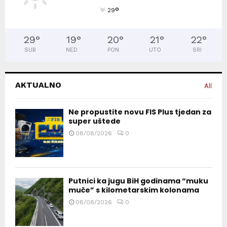
°
29
29
°
19
°
20
°
21
°
22
°
SUB
NED
PON
UTO
SRI
AKTUALNO
All
Ne propustite novu FIS Plus tjedan za
super uštede
08/08/2026
0
Putnici ka jugu BiH godinama “muku
muče” s kilometarskim kolonama
08/08/2026
0