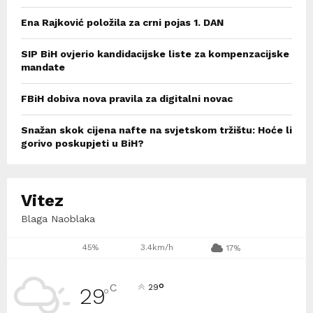
Ena Rajković položila za crni pojas 1. DAN
SIP BiH ovjerio kandidacijske liste za kompenzacijske
mandate
FBiH dobiva nova pravila za digitalni novac
Snažan skok cijena nafte na svjetskom tržištu: Hoće li
gorivo poskupjeti u BiH?
Vitez
Blaga Naoblaka
45%
3.4km/h
17%
°
C
29
29
°