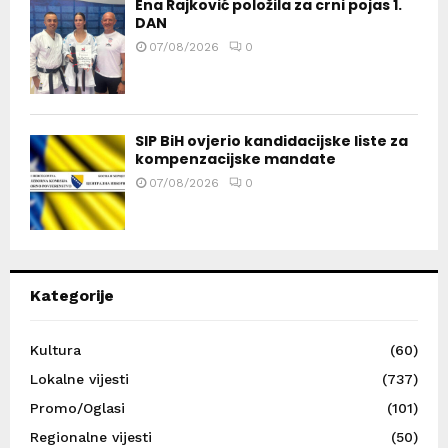
Ena Rajković položila za crni pojas 1.
DAN
07/08/2026
0
SIP BiH ovjerio kandidacijske liste za
kompenzacijske mandate
07/08/2026
0
Kategorije
Kultura
(60)
Lokalne vijesti
(737)
Promo/Oglasi
(101)
Regionalne vijesti
(50)