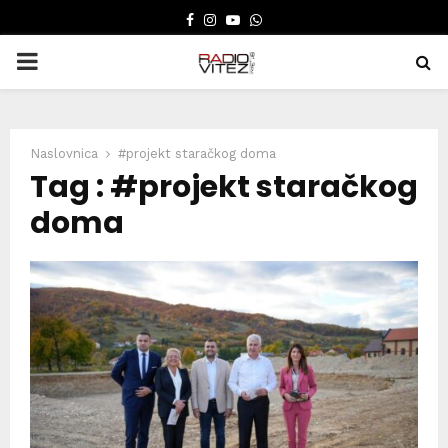
FACEBOOK
INSTAGRAM
YOUTUBE
WHATSAPP
PRIMARY
MENU
Naslovnica
#projekt staračkog doma
Tag : #projekt staračkog
doma