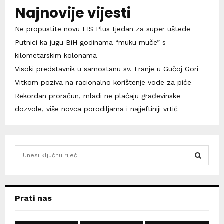
Najnovije vijesti
Ne propustite novu FIS Plus tjedan za super uštede
Putnici ka jugu BiH godinama “muku muče” s
kilometarskim kolonama
Visoki predstavnik u samostanu sv. Franje u Gučoj Gori
Vitkom poziva na racionalno korištenje vode za piće
Rekordan proračun, mladi ne plaćaju građevinske
dozvole, više novca porodiljama i najjeftiniji vrtić
S
e
a
S
r
c
E
Prati nas
h
f
A
o