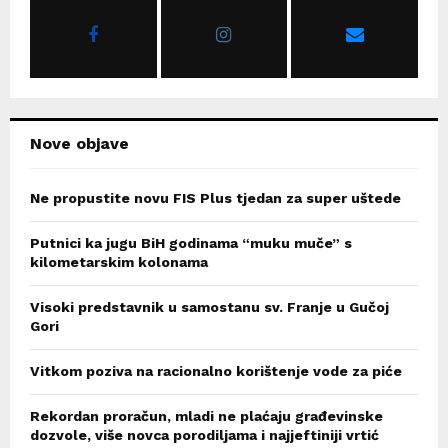
r
R
:
C
H
Nove objave
Ne propustite novu FIS Plus tjedan za super uštede
Putnici ka jugu BiH godinama “muku muče” s
kilometarskim kolonama
Visoki predstavnik u samostanu sv. Franje u Gučoj
Gori
Vitkom poziva na racionalno korištenje vode za piće
Rekordan proračun, mladi ne plaćaju građevinske
dozvole, više novca porodiljama i najjeftiniji vrtić