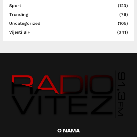
Sport
(123)
Trending
(76)
Uncategorized
(105)
Vijesti BiH
(341)
O NAMA