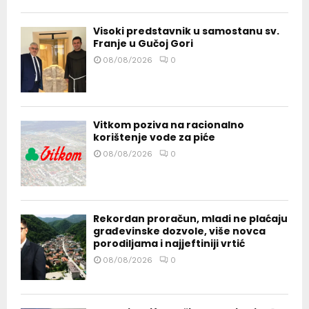
Visoki predstavnik u samostanu sv.
Franje u Gučoj Gori
08/08/2026
0
Vitkom poziva na racionalno
korištenje vode za piće
08/08/2026
0
Rekordan proračun, mladi ne plaćaju
građevinske dozvole, više novca
porodiljama i najjeftiniji vrtić
08/08/2026
0