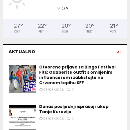
°
25
27
°
22
°
20
°
20
°
21
°
ČET
PET
SUB
NED
PON
AKTUALNO
All
Otvorene prijave za Bingo Festival
Fits: Odaberite outfit s omiljenim
influencerom i zablistajte na
Crvenom tepihu SFF
05/08/2026
0
Danas posljednji ispraćaj i ukop
Tanje Kurevije
05/08/2026
0