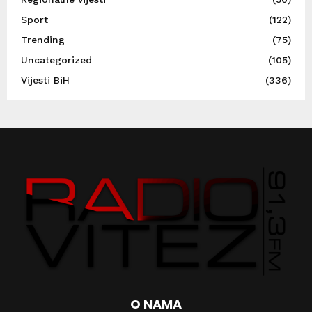
Sport
(122)
Trending
(75)
Uncategorized
(105)
Vijesti BiH
(336)
O NAMA