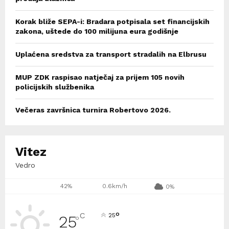
Korak bliže SEPA-i: Bradara potpisala set financijskih
zakona, uštede do 100 milijuna eura godišnje
Uplaćena sredstva za transport stradalih na Elbrusu
MUP ZDK raspisao natječaj za prijem 105 novih
policijskih službenika
Večeras završnica turnira Robertovo 2026.
Vitez
Vedro
42%
0.6km/h
0%
°
C
25
25
°