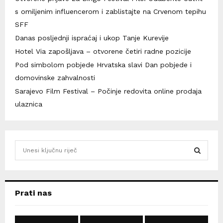
s omiljenim influencerom i zablistajte na Crvenom tepihu
SFF
Danas posljednji ispraćaj i ukop Tanje Kurevije
Hotel Via zapošljava – otvorene četiri radne pozicije
Pod simbolom pobjede Hrvatska slavi Dan pobjede i
domovinske zahvalnosti
Sarajevo Film Festival – Počinje redovita online prodaja
ulaznica
S
e
a
S
r
c
E
Prati nas
h
f
A
o