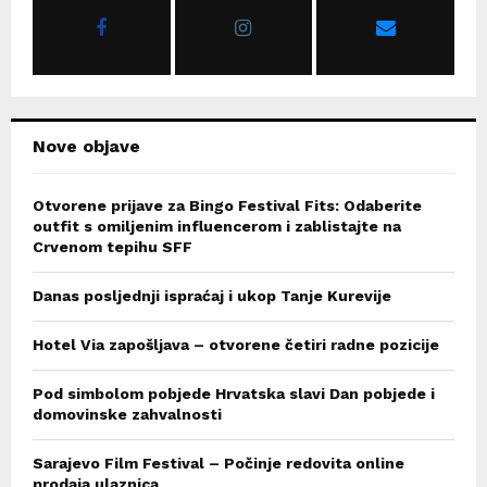
r
R
:
C
H
Nove objave
Otvorene prijave za Bingo Festival Fits: Odaberite
outfit s omiljenim influencerom i zablistajte na
Crvenom tepihu SFF
Danas posljednji ispraćaj i ukop Tanje Kurevije
Hotel Via zapošljava – otvorene četiri radne pozicije
Pod simbolom pobjede Hrvatska slavi Dan pobjede i
domovinske zahvalnosti
Sarajevo Film Festival – Počinje redovita online
prodaja ulaznica