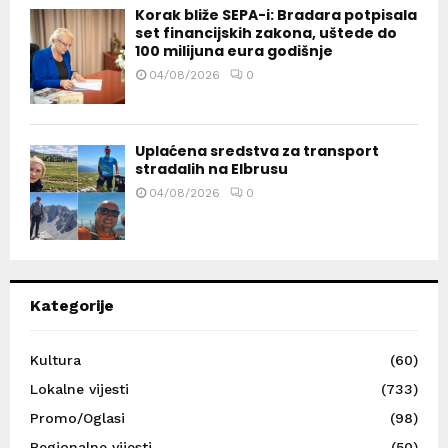
Korak bliže SEPA-i: Bradara potpisala
set financijskih zakona, uštede do
100 milijuna eura godišnje
04/08/2026
0
Uplaćena sredstva za transport
stradalih na Elbrusu
04/08/2026
0
Kategorije
Kultura
(60)
Lokalne vijesti
(733)
Promo/Oglasi
(98)
Regionalne vijesti
(50)