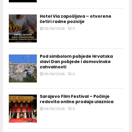
Hotel Via zapošljava – otvorene
četiri radne pozicije
05/08/2026
0
Pod simbolom pobjede Hrvatska
slavi Dan pobjede i domovinske
zahvalnosti
05/08/2026
0
Sarajevo Film Festival – Počinje
redovita online prodaja ulaznica
04/08/2026
0