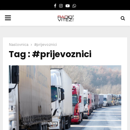
FACEBOOK
INSTAGRAM
YOUTUBE
WHATSAPP
PRIMARY
MENU
Naslovnica
#prijevoznici
Tag : #prijevoznici