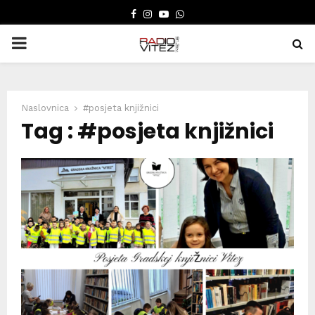
FACEBOOK
INSTAGRAM
YOUTUBE
WHATSAPP
PRIMARY
MENU
Naslovnica
#posjeta knjižnici
Tag : #posjeta knjižnici