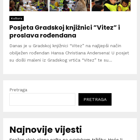
Kultura
Posjeta Gradskoj knjižnici ”Vitez” i
proslava rođendana
Danas je u Gradskoj knjižnici “Vitez” na najljepši način
obilježen rođendan Hansa Christiana Andersena! U posjet
su došli maleni iz Gradskog vrtića “Vitez” te su...
Pretraga
PRETRAGA
Najnovije vijesti
Snažan skok cijena nafte na svjetskom tržištu: Hoće li