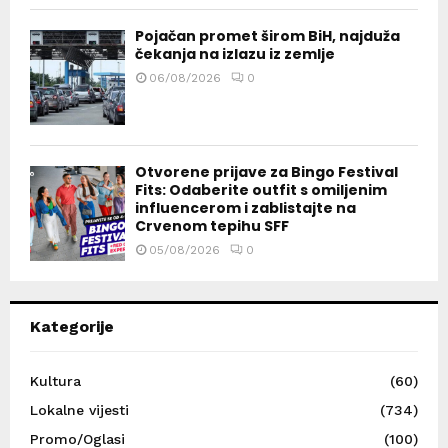
Pojačan promet širom BiH, najduža
čekanja na izlazu iz zemlje
06/08/2026
0
Otvorene prijave za Bingo Festival
Fits: Odaberite outfit s omiljenim
influencerom i zablistajte na
Crvenom tepihu SFF
05/08/2026
0
Kategorije
Kultura
(60)
Lokalne vijesti
(734)
Promo/Oglasi
(100)