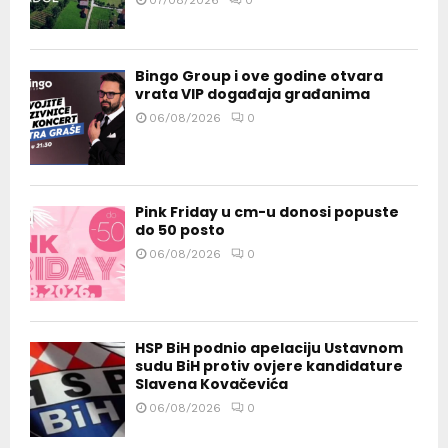
Bingo Group i ove godine otvara
vrata VIP događaja građanima
06/08/2026
0
Pink Friday u cm-u donosi popuste
do 50 posto
06/08/2026
0
HSP BiH podnio apelaciju Ustavnom
sudu BiH protiv ovjere kandidature
Slavena Kovačevića
06/08/2026
0