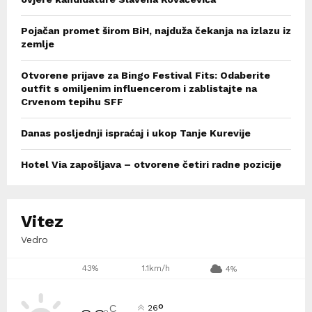
Pojačan promet širom BiH, najduža čekanja na izlazu iz
zemlje
Otvorene prijave za Bingo Festival Fits: Odaberite
outfit s omiljenim influencerom i zablistajte na
Crvenom tepihu SFF
Danas posljednji ispraćaj i ukop Tanje Kurevije
Hotel Via zapošljava – otvorene četiri radne pozicije
Vitez
Vedro
43%
1.1km/h
4%
°
C
26