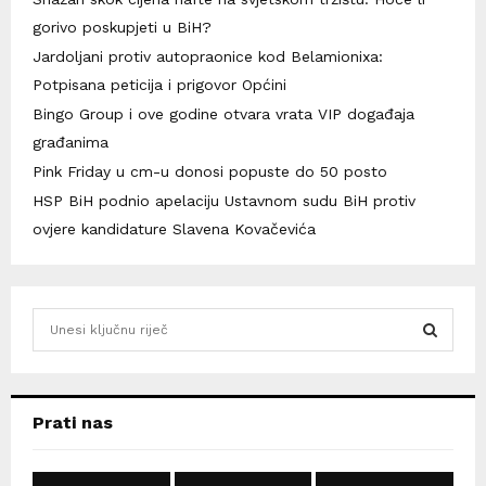
gorivo poskupjeti u BiH?
Jardoljani protiv autopraonice kod Belamionixa:
Potpisana peticija i prigovor Općini
Bingo Group i ove godine otvara vrata VIP događaja
građanima
Pink Friday u cm-u donosi popuste do 50 posto
HSP BiH podnio apelaciju Ustavnom sudu BiH protiv
ovjere kandidature Slavena Kovačevića
S
e
a
S
r
c
E
Prati nas
h
f
A
o