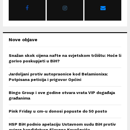
r
R
:
C
H
Nove objave
Snažan skok cijena nafte na svjetskom tržištu: Hoće li
gorivo poskupjeti u BiH?
Jardoljani protiv autopraonice kod Belamionixa:
Potpisana peticija i prigovor Općini
Bingo Group i ove godine otvara vrata VIP događaja
građanima
Pink Friday u cm-u donosi popuste do 50 posto
HSP BiH podnio apelaciju Ustavnom sudu BiH protiv
ovjere kandidature Slavena Kovačevića