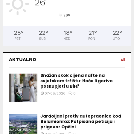
26
°
°
26
28
°
22
°
18
°
21
°
22
°
PET
SUB
NED
PON
UTO
AKTUALNO
All
Snažan skok cijena nafte na
svjetskom tržištu: Hoće li gorivo
poskupjeti u BiH?
07/08/2026
0
Jardoljani protiv autopraonice kod
Belamionixa: Potpisana peticija i
prigovor Općini
07/08/2026
0