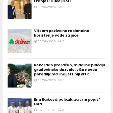
Franje u Gučoj Gori
08/08/2026
0
Vitkom poziva na racionalno
korištenje vode za piće
08/08/2026
0
Rekordan proračun, mladi ne plaćaju
građevinske dozvole, više novca
porodiljama i najjeftiniji vrtić
08/08/2026
0
Ena Rajković položila za crni pojas 1.
DAN
07/08/2026
0