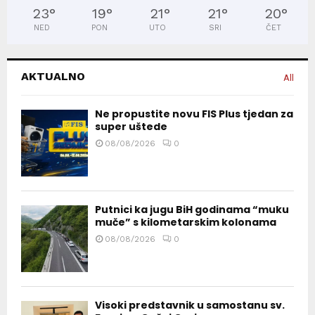
23
°
19
°
21
°
21
°
20
°
NED
PON
UTO
SRI
ČET
AKTUALNO
All
Ne propustite novu FIS Plus tjedan za
super uštede
08/08/2026
0
Putnici ka jugu BiH godinama “muku
muče” s kilometarskim kolonama
08/08/2026
0
Visoki predstavnik u samostanu sv.