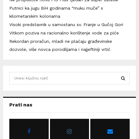
Putnici ka jugu BiH godinama “muku muče” s
kilometarskim kolonama
Visoki predstavnik u samostanu sv. Franje u Gučoj Gori
Vitkom poziva na racionalno korištenje vode za piće
Rekordan proračun, mladi ne plaćaju građevinske
dozvole, više novca porodiljama i najjeftiniji vrtić
S
e
a
S
r
c
E
Prati nas
h
f
A
o
r
R
: