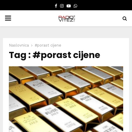
FACEBOOK
INSTAGRAM
YOUTUBE
WHATSAPP
PRIMARY
MENU
Naslovnica
#porast cijene
Tag : #porast cijene