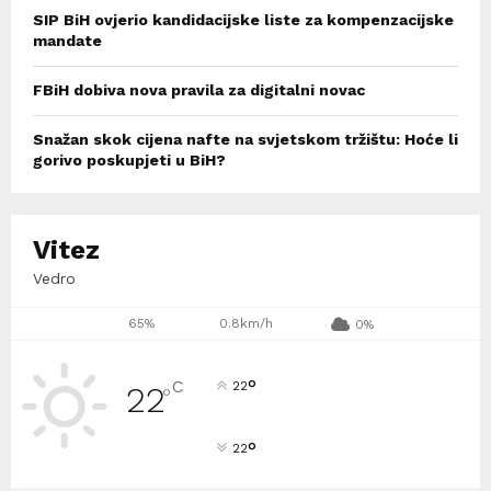
SIP BiH ovjerio kandidacijske liste za kompenzacijske
mandate
FBiH dobiva nova pravila za digitalni novac
Snažan skok cijena nafte na svjetskom tržištu: Hoće li
gorivo poskupjeti u BiH?
Vitez
Vedro
65%
0.8km/h
0%
°
C
22
22
°
°
22