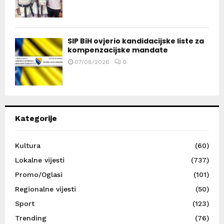
SIP BiH ovjerio kandidacijske liste za
kompenzacijske mandate
07/08/2026
0
Kategorije
Kultura
(60)
Lokalne vijesti
(737)
Promo/Oglasi
(101)
Regionalne vijesti
(50)
Sport
(123)
Trending
(76)