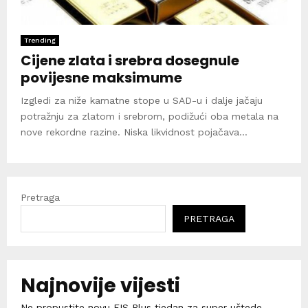
Trending
Cijene zlata i srebra dosegnule
povijesne maksimume
Izgledi za niže kamatne stope u SAD-u i dalje jačaju
potražnju za zlatom i srebrom, podižući oba metala na
nove rekordne razine. Niska likvidnost pojačava...
Pretraga
PRETRAGA
Najnovije vijesti
Ne propustite novu FIS Plus tjedan za super uštede