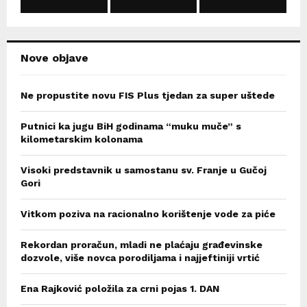
C
H
Nove objave
Ne propustite novu FIS Plus tjedan za super uštede
Putnici ka jugu BiH godinama “muku muče” s
kilometarskim kolonama
Visoki predstavnik u samostanu sv. Franje u Gučoj
Gori
Vitkom poziva na racionalno korištenje vode za piće
Rekordan proračun, mladi ne plaćaju građevinske
dozvole, više novca porodiljama i najjeftiniji vrtić
Ena Rajković položila za crni pojas 1. DAN