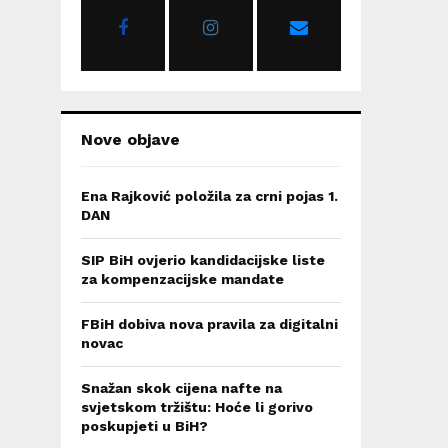
r
R
:
C
H
Nove objave
Ena Rajković položila za crni pojas 1.
DAN
SIP BiH ovjerio kandidacijske liste
za kompenzacijske mandate
FBiH dobiva nova pravila za digitalni
novac
Snažan skok cijena nafte na
svjetskom tržištu: Hoće li gorivo
poskupjeti u BiH?