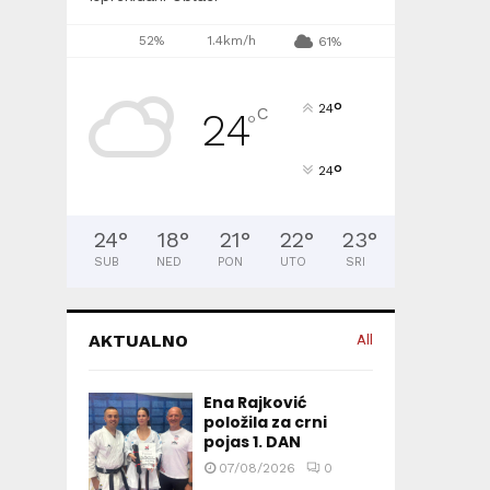
52%
1.4km/h
61%
°
24
C
24
°
°
24
24
°
18
°
21
°
22
°
23
°
SUB
NED
PON
UTO
SRI
AKTUALNO
All
Ena Rajković
položila za crni
pojas 1. DAN
07/08/2026
0