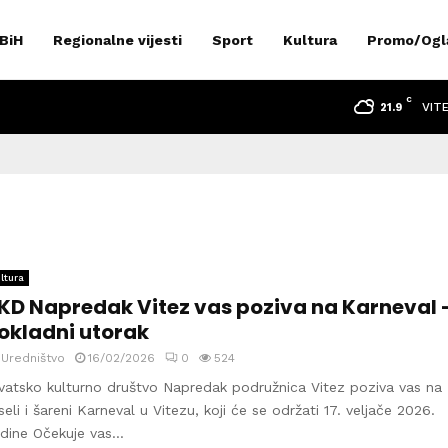
 BiH
Regionalne vijesti
Sport
Kultura
Promo/Ogl
C
VIT
21.9
ltura
KD Napredak Vitez vas poziva na Karneval 
okladni utorak
y
Uredništvo
16/02/2026
0
524
vatsko kulturno društvo Napredak podružnica Vitez poziva vas na
seli i šareni Karneval u Vitezu, koji će se održati 17. veljače 2026.
dine Očekuje vas...