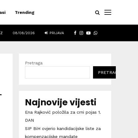
asi
Trending
FACEBOOK
INSTAGRAM
YOUTUBE
WHATSAPP
EZ
08/08/2026
PRIJAVA
Pretraga
PRETRAGA
–
Najnovije vijesti
Ena Rajković položila za crni pojas 1.
DAN
SIP BiH ovjerio kandidacijske liste za
kompenzacijske mandate