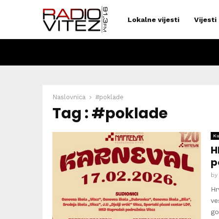
Lokalne vijesti
Vijesti
Naslovnica
#poklade
Tag : #poklade
Ku
H
p
b
Hr
ve
go