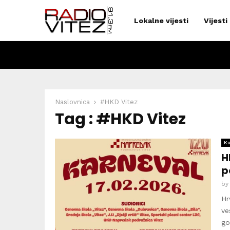
Lokalne vijesti
Vijesti
Naslovnica
#HKD Vitez
Tag : #HKD Vitez
Ku
H
p
b
Hr
ve
go