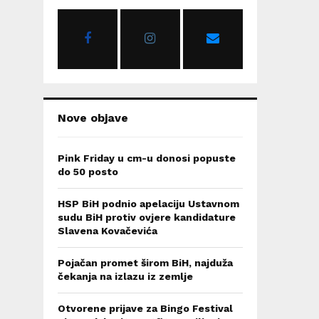
o
r
R
:
C
H
Nove objave
Pink Friday u cm-u donosi popuste
do 50 posto
HSP BiH podnio apelaciju Ustavnom
sudu BiH protiv ovjere kandidature
Slavena Kovačevića
Pojačan promet širom BiH, najduža
čekanja na izlazu iz zemlje
Otvorene prijave za Bingo Festival