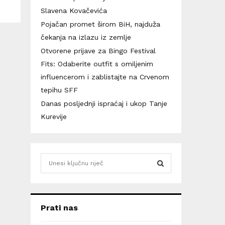
Slavena Kovačevića
Pojačan promet širom BiH, najduža
čekanja na izlazu iz zemlje
Otvorene prijave za Bingo Festival
Fits: Odaberite outfit s omiljenim
influencerom i zablistajte na Crvenom
tepihu SFF
Danas posljednji ispraćaj i ukop Tanje
Kurevije
S
e
a
S
r
c
E
Prati nas
h
f
A