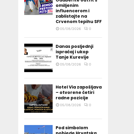
Odaberite outfit s
omiljenim
influencerom i
zablistajte na
Crvenom tepihu SFF
05/08/2026
0
Danas posljednji
ispraćaj i ukop
Tanje Kurevije
05/08/2026
0
Hotel Via zapošljava
– otvorene četiri
radne pozicije
05/08/2026
0
Pod simbolom
pobjede Hrvatska