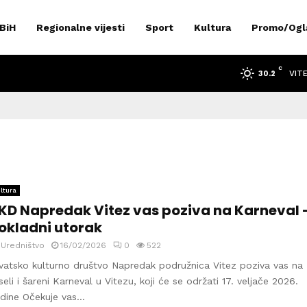
 BiH
Regionalne vijesti
Sport
Kultura
Promo/Ogl
C
VIT
30.2
ltura
KD Napredak Vitez vas poziva na Karneval 
okladni utorak
y
Uredništvo
16/02/2026
0
522
vatsko kulturno društvo Napredak podružnica Vitez poziva vas na
seli i šareni Karneval u Vitezu, koji će se održati 17. veljače 2026.
dine Očekuje vas...