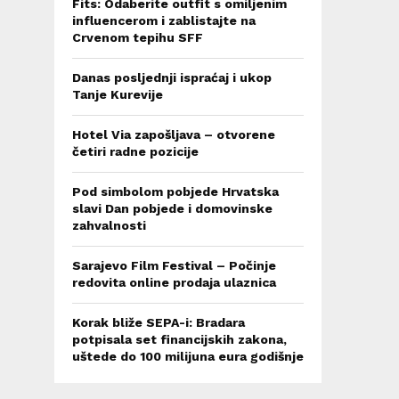
Fits: Odaberite outfit s omiljenim
influencerom i zablistajte na
Crvenom tepihu SFF
Danas posljednji ispraćaj i ukop
Tanje Kurevije
Hotel Via zapošljava – otvorene
četiri radne pozicije
Pod simbolom pobjede Hrvatska
slavi Dan pobjede i domovinske
zahvalnosti
Sarajevo Film Festival – Počinje
redovita online prodaja ulaznica
Korak bliže SEPA-i: Bradara
potpisala set financijskih zakona,
uštede do 100 milijuna eura godišnje