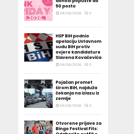
donosi popuste do
50 posto
06/08/2026
0
HSP BiH podnio
apelaciju Ustavnom
sudu BiH protiv
ovjere kandidature
Slavena Kovačevića
06/08/2026
0
Pojačan promet
širom BiH, najduža
čekanja na izlazu iz
zemlje
06/08/2026
0
Otvorene prijave za
Bingo Festival Fits: