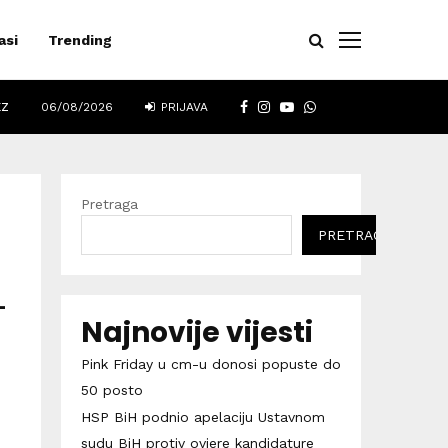
asi
Trending
FACEBOOK
INSTAGRAM
YOUTUBE
WHATSAPP
EZ
06/08/2026
PRIJAVA
Pretraga
PRETRAGA
–
Najnovije vijesti
Pink Friday u cm-u donosi popuste do
50 posto
HSP BiH podnio apelaciju Ustavnom
sudu BiH protiv ovjere kandidature