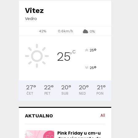
Vitez
Vedro
42%
0.6km/h
0%
°
25
C
25
°
°
25
27
°
22
°
20
°
20
°
21
°
ČET
PET
SUB
NED
PON
AKTUALNO
All
Pink Friday u cm-u