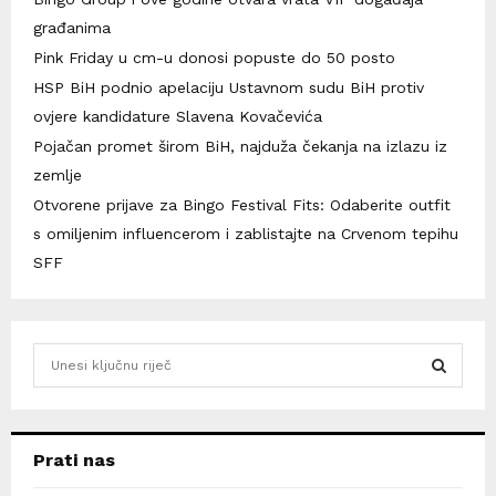
građanima
Pink Friday u cm-u donosi popuste do 50 posto
HSP BiH podnio apelaciju Ustavnom sudu BiH protiv
ovjere kandidature Slavena Kovačevića
Pojačan promet širom BiH, najduža čekanja na izlazu iz
zemlje
Otvorene prijave za Bingo Festival Fits: Odaberite outfit
s omiljenim influencerom i zablistajte na Crvenom tepihu
SFF
S
e
a
S
r
c
E
Prati nas
h
f