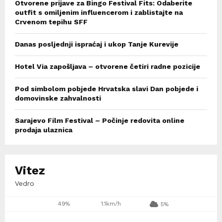
Otvorene prijave za Bingo Festival Fits: Odaberite
outfit s omiljenim influencerom i zablistajte na
Crvenom tepihu SFF
Danas posljednji ispraćaj i ukop Tanje Kurevije
Hotel Via zapošljava – otvorene četiri radne pozicije
Pod simbolom pobjede Hrvatska slavi Dan pobjede i
domovinske zahvalnosti
Sarajevo Film Festival – Počinje redovita online
prodaja ulaznica
Vitez
Vedro
49%
1.1km/h
5%