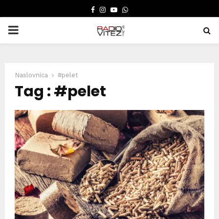
FACEBOOK
INSTAGRAM
YOUTUBE
WHATSAPP
PRIMARY
MENU
Naslovnica
#pelet
Tag : #pelet