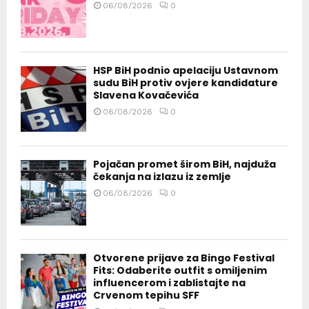
06/08/2026
0
HSP BiH podnio apelaciju Ustavnom
sudu BiH protiv ovjere kandidature
Slavena Kovačevića
06/08/2026
0
Pojačan promet širom BiH, najduža
čekanja na izlazu iz zemlje
06/08/2026
0
Otvorene prijave za Bingo Festival
Fits: Odaberite outfit s omiljenim
influencerom i zablistajte na
Crvenom tepihu SFF