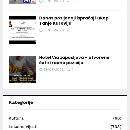
05/08/2026
0
Danas posljednji ispraćaj i ukop
Tanje Kurevije
05/08/2026
0
Hotel Via zapošljava – otvorene
četiri radne pozicije
05/08/2026
0
Kategorije
Kultura
(60)
Lokalne vijesti
(733)