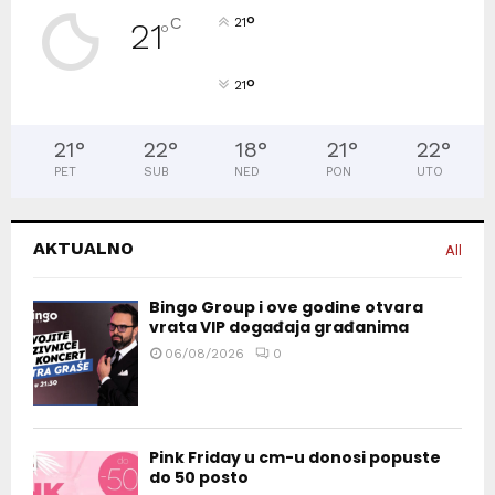
°
C
21
21
°
°
21
21
°
22
°
18
°
21
°
22
°
PET
SUB
NED
PON
UTO
AKTUALNO
All
Bingo Group i ove godine otvara
vrata VIP događaja građanima
06/08/2026
0
Pink Friday u cm-u donosi popuste
do 50 posto