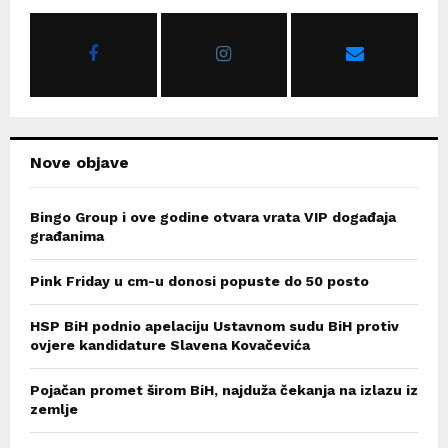
A
o
r
R
:
C
H
Nove objave
Bingo Group i ove godine otvara vrata VIP događaja
građanima
Pink Friday u cm-u donosi popuste do 50 posto
HSP BiH podnio apelaciju Ustavnom sudu BiH protiv
ovjere kandidature Slavena Kovačevića
Pojačan promet širom BiH, najduža čekanja na izlazu iz
zemlje