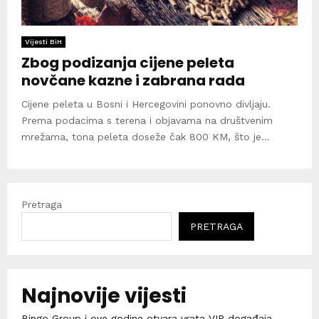
Vijesti BiH
Zbog podizanja cijene peleta
novčane kazne i zabrana rada
Cijene peleta u Bosni i Hercegovini ponovno divljaju.
Prema podacima s terena i objavama na društvenim
mrežama, tona peleta doseže čak 800 KM, što je...
Pretraga
PRETRAGA
Najnovije vijesti
Bingo Group i ove godine otvara vrata VIP događaja