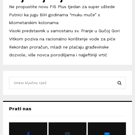
Ne propustite novu FIS Plus tjedan za super uštede
Putnici ka jugu BiH godinama “muku muče” s
kilometarskim kolonama
Visoki predstavnik u samostanu sv. Franje u Gučoj Gori
Vitkom poziva na racionalno korištenje vode za piće
Rekordan proračun, mladi ne plaćaju građevinske
dozvole, više novca porodiljama i najjeftiniji vrtić
S
e
a
S
r
c
E
Prati nas
h
f
A
o
r
R