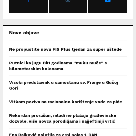
:
C
H
Nove objave
Ne propustite novu FIS Plus tjedan za super uštede
Putnici ka jugu BiH godinama “muku muče” s
kilometarskim kolonama
Visoki predstavnik u samostanu sv. Franje u Gučoj
Gori
Vitkom poziva na racionalno korištenje vode za piće
Rekordan proračun, mladi ne plaćaju građevinske
dozvole, više novca porodiljama i najjeftiniji vrtić
Ena Rajković položila za crni pojas 1. DAN