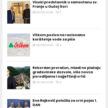
Visoki predstavnik u samostanu sv.
Franje u Gučoj Gori
08/08/2026
0
Vitkom poziva na racionalno
korištenje vode za piće
08/08/2026
0
Rekordan proračun, mladi ne plaćaju
građevinske dozvole, više novca
porodiljama i najjeftiniji vrtić
08/08/2026
0
Ena Rajković položila za crni pojas 1.
DAN