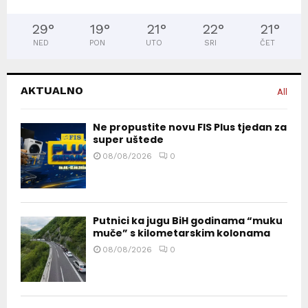
29
°
19
°
21
°
22
°
21
°
NED
PON
UTO
SRI
ČET
AKTUALNO
All
Ne propustite novu FIS Plus tjedan za
super uštede
08/08/2026
0
Putnici ka jugu BiH godinama “muku
muče” s kilometarskim kolonama
08/08/2026
0