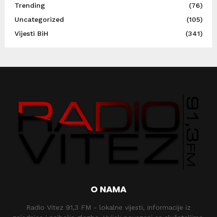
Trending
(76)
Uncategorized
(105)
Vijesti BiH
(341)
O NAMA
Radio Vitez 91,3 FM - lokalne vijesti, informacije iz