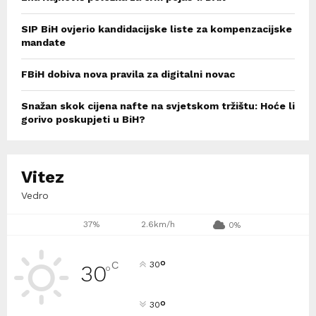
SIP BiH ovjerio kandidacijske liste za kompenzacijske
mandate
FBiH dobiva nova pravila za digitalni novac
Snažan skok cijena nafte na svjetskom tržištu: Hoće li
gorivo poskupjeti u BiH?
Vitez
Vedro
37%
2.6km/h
0%
°
C
30
30
°
°
30