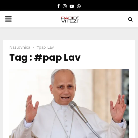
FACEBOOK
INSTAGRAM
YOUTUBE
WHATSAPP
PRIMARY
MENU
Naslovnica
#pap Lav
Tag : #pap Lav