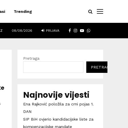
asi
Trending
FACEBOOK
INSTAGRAM
YOUTUBE
WHATSAPP
EZ
08/08/2026
PRIJAVA
Pretraga
PRETRAGA
ke
Najnovije vijesti
s
Ena Rajković položila za crni pojas 1.
DAN
SIP BiH ovjerio kandidacijske liste za
kompenzacijske mandate