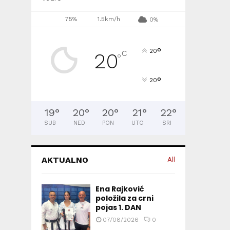
75%
1.5km/h
0%
°
20
C
20
°
°
20
19
°
20
°
20
°
21
°
22
°
SUB
NED
PON
UTO
SRI
AKTUALNO
All
Ena Rajković
položila za crni
pojas 1. DAN
07/08/2026
0