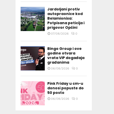
Jardoljani protiv
autopraonice kod
Belamionixa:
Potpisana peticija i
prigovor Općini
07/08/2026
0
Bingo Group i ove
godine otvara
vrata VIP događaja
građanima
06/08/2026
0
Pink Friday u cm-u
donosi popuste do
50 posto
06/08/2026
0