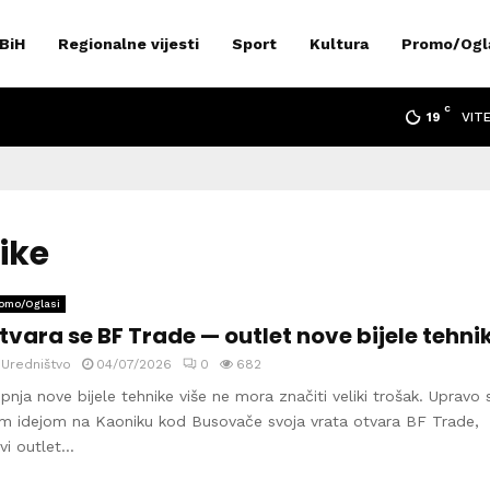
 BiH
Regionalne vijesti
Sport
Kultura
Promo/Ogl
C
VIT
19
nike
omo/Oglasi
tvara se BF Trade — outlet nove bijele tehni
y
Uredništvo
04/07/2026
0
682
pnja nove bijele tehnike više ne mora značiti veliki trošak. Upravo 
m idejom na Kaoniku kod Busovače svoja vrata otvara BF Trade,
vi outlet...