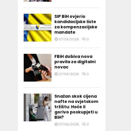
SIP BiH ovjerio
kandidacijske liste
za kompenzacijske
mandate
07/08/2026
0
FBiH dobiva nova
pravila za digitalni
novac
07/08/2026
0
Snažan skok cijena
nafte na svjetskom
tržištu: Hoće li
gorivo poskupjeti u
BiH?
07/08/2026
0