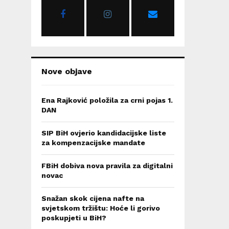
r
R
:
C
H
Nove objave
Ena Rajković položila za crni pojas 1.
DAN
SIP BiH ovjerio kandidacijske liste
za kompenzacijske mandate
FBiH dobiva nova pravila za digitalni
novac
Snažan skok cijena nafte na
svjetskom tržištu: Hoće li gorivo
poskupjeti u BiH?