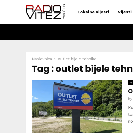
Lokalne vijesti
Vijesti
Naslovnica
outlet bijele tehnike
Tag : outlet bijele teh
Pr
O
b
Ku
to
no