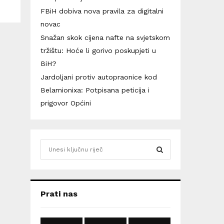
FBiH dobiva nova pravila za digitalni
novac
Snažan skok cijena nafte na svjetskom
tržištu: Hoće li gorivo poskupjeti u
BiH?
Jardoljani protiv autopraonice kod
Belamionixa: Potpisana peticija i
prigovor Općini
S
e
a
S
r
c
E
Prati nas
h
f
A
o