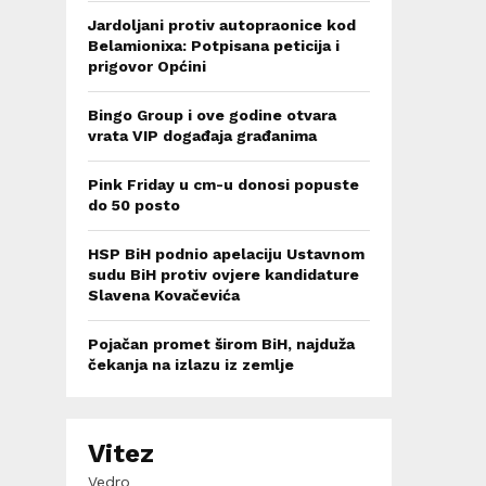
Jardoljani protiv autopraonice kod
Belamionixa: Potpisana peticija i
prigovor Općini
Bingo Group i ove godine otvara
vrata VIP događaja građanima
Pink Friday u cm-u donosi popuste
do 50 posto
HSP BiH podnio apelaciju Ustavnom
sudu BiH protiv ovjere kandidature
Slavena Kovačevića
Pojačan promet širom BiH, najduža
čekanja na izlazu iz zemlje
Vitez
Vedro