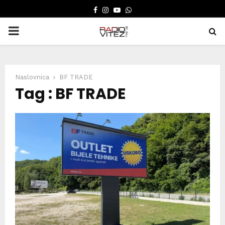
FACEBOOK
INSTAGRAM
YOUTUBE
WHATSAPP
PRIMARY
MENU
Naslovnica
BF TRADE
Tag : BF TRADE