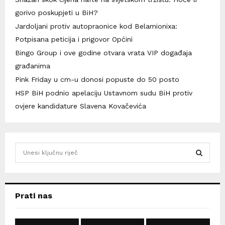
gorivo poskupjeti u BiH?
Jardoljani protiv autopraonice kod Belamionixa:
Potpisana peticija i prigovor Općini
Bingo Group i ove godine otvara vrata VIP događaja
građanima
Pink Friday u cm-u donosi popuste do 50 posto
HSP BiH podnio apelaciju Ustavnom sudu BiH protiv
ovjere kandidature Slavena Kovačevića
S
e
a
S
r
c
E
Prati nas
h
f
A
o