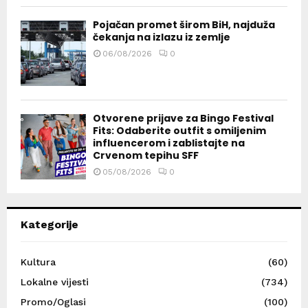
Pojačan promet širom BiH, najduža
čekanja na izlazu iz zemlje
06/08/2026
0
Otvorene prijave za Bingo Festival
Fits: Odaberite outfit s omiljenim
influencerom i zablistajte na
Crvenom tepihu SFF
05/08/2026
0
Kategorije
Kultura
(60)
Lokalne vijesti
(734)
Promo/Oglasi
(100)