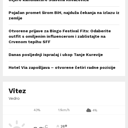
Pojačan promet širom BiH, najduža čekanja na izlazu iz
zemlje
Otvorene prijave za Bingo Festival Fits: Odaberite
outfit s omiljenim influencerom i zablistajte na
Crvenom tepihu SFF
Danas posljednji ispraćaj i ukop Tanje Kurevije
Hotel Via zapošljava – otvorene četiri radne pozicije
Vitez
Vedro
43%
1.1km/h
4%
°
C
26