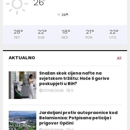
26
°
°
26
28
°
22
°
18
°
21
°
22
°
PET
SUB
NED
PON
UTO
AKTUALNO
All
Snažan skok cijena nafte na
svjetskom tržištu: Hoće li gorivo
poskupjeti u BiH?
07/08/2026
0
Jardoljani protiv autopraonice kod
Belamionixa: Potpisana peticija i
prigovor Općini
07/08/2026
0