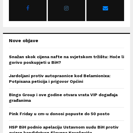
r
R
:
C
H
Nove objave
Snažan skok cijena nafte na svjetskom tržištu: Hoće li
gorivo poskupjeti u BiH?
Jardoljani protiv autopraonice kod Belamionixa:
Potpisana peticija i prigovor Općini
Bingo Group i ove godine otvara vrata VIP događaja
građanima
Pink Friday u cm-u donosi popuste do 50 posto
HSP BiH podnio apelaciju Ustavnom sudu BiH protiv
ovjere kandidature Slavena Kovačevića