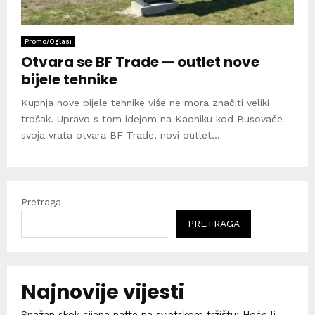
Promo/Oglasi
Otvara se BF Trade — outlet nove
bijele tehnike
Kupnja nove bijele tehnike više ne mora značiti veliki
trošak. Upravo s tom idejom na Kaoniku kod Busovače
svoja vrata otvara BF Trade, novi outlet...
Pretraga
PRETRAGA
Najnovije vijesti
Snažan skok cijena nafte na svjetskom tržištu: Hoće li