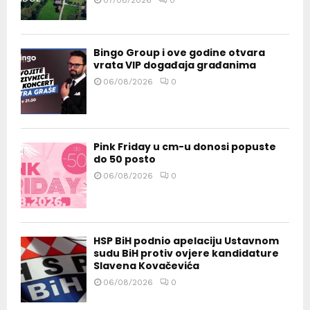
Bingo Group i ove godine otvara
vrata VIP događaja građanima
06/08/2026
0
Pink Friday u cm-u donosi popuste
do 50 posto
06/08/2026
0
HSP BiH podnio apelaciju Ustavnom
sudu BiH protiv ovjere kandidature
Slavena Kovačevića
06/08/2026
0