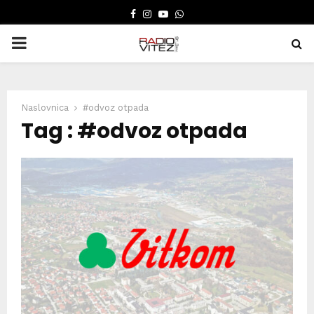
FACEBOOK
INSTAGRAM
YOUTUBE
WHATSAPP
PRIMARY
MENU
Naslovnica
#odvoz otpada
Tag : #odvoz otpada