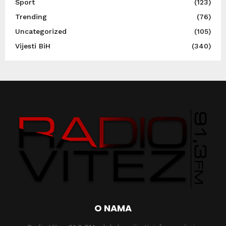
Sport
(123)
Trending
(76)
Uncategorized
(105)
Vijesti BiH
(340)
O NAMA