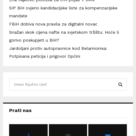
SIP BiH ovjerio kandidacijske liste za kompenzacijske
mandate
FBiH dobiva nova pravila za digitalni novac
Snažan skok cijena nafte na svjetskom tržištu: Hoće li
gorivo poskupjeti u BiH?
Jardoljani protiv autopraonice kod Belamionixa:
Potpisana peticija i prigovor Općini
S
e
a
S
r
c
E
Prati nas
h
f
A
o
r
R