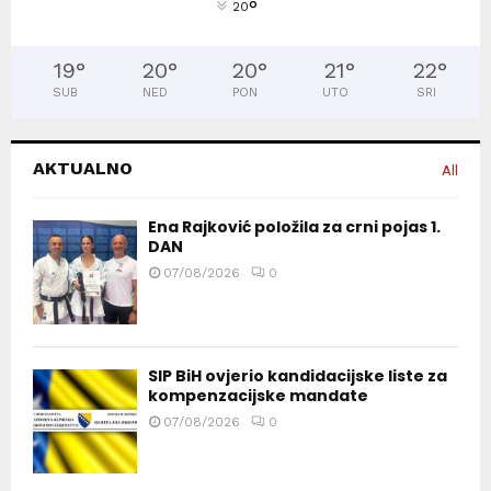
°
20
19
°
20
°
20
°
21
°
22
°
SUB
NED
PON
UTO
SRI
AKTUALNO
All
Ena Rajković položila za crni pojas 1.
DAN
07/08/2026
0
SIP BiH ovjerio kandidacijske liste za
kompenzacijske mandate
07/08/2026
0