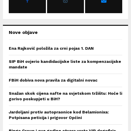
:
C
H
Nove objave
Ena Rajković položila za crni pojas 1. DAN
SIP BiH ovjerio kandidacijske liste za kompenzacijske
mandate
FBiH dobiva nova pravila za digitalni novac
Snažan skok cijena nafte na svjetskom tržištu: Hoće li
gorivo poskupjeti u BiH?
Jardoljani protiv autopraonice kod Belamionixa:
Potpisana peticija i prigovor Općini
Bingo Group i ove godine otvara vrata VIP događaja