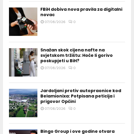
FBiH dobiva nova pravila za digitalni
novac
07/08/2026
0
Snažan skok cijena nafte na
svjetskom tržištu: Hoće li gorivo
poskupjeti u BiH?
07/08/2026
0
Jardoljani protiv autopraonice kod
Belamionixa: Potpisana peticija i
prigovor Općini
07/08/2026
0
Bingo Group i ove godine otvara