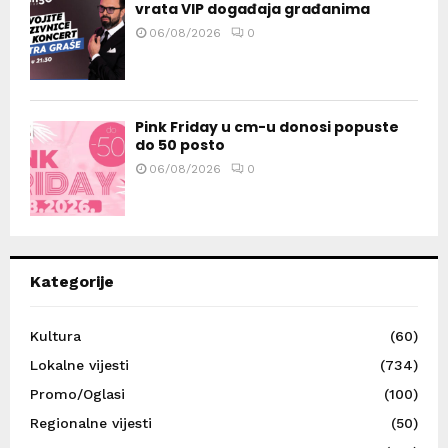
vrata VIP događaja građanima
06/08/2026
0
Pink Friday u cm-u donosi popuste
do 50 posto
06/08/2026
0
Kategorije
Kultura
(60)
Lokalne vijesti
(734)
Promo/Oglasi
(100)
Regionalne vijesti
(50)