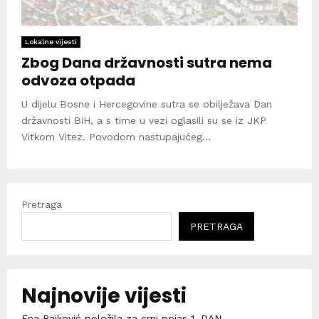
Lokalne vijesti
Zbog Dana državnosti sutra nema
odvoza otpada
U dijelu Bosne i Hercegovine sutra se obilježava Dan
državnosti BiH, a s time u vezi oglasili su se iz JKP
Vitkom Vitez. Povodom nastupajućeg...
Pretraga
PRETRAGA
Najnovije vijesti
Ena Rajković položila za crni pojas 1. DAN