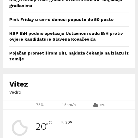
građanima
Pink Friday u cm-u donosi popuste do 50 posto
HSP BiH podnio apelaciju Ustavnom sudu BiH protiv
ovjere kandidature Slavena Kovačevića
Pojačan promet širom BiH, najduža čekanja na izlazu iz
zemlje
Vitez
Vedro
75%
1.5km/h
0%
°
C
20
20
°