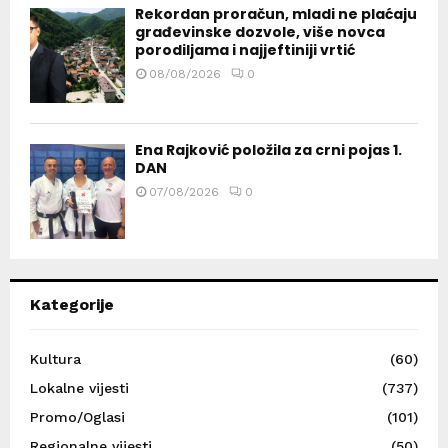
Rekordan proračun, mladi ne plaćaju
građevinske dozvole, više novca
porodiljama i najjeftiniji vrtić
08/08/2026
0
Ena Rajković položila za crni pojas 1.
DAN
07/08/2026
0
Kategorije
Kultura
(60)
Lokalne vijesti
(737)
Promo/Oglasi
(101)
Regionalne vijesti
(50)