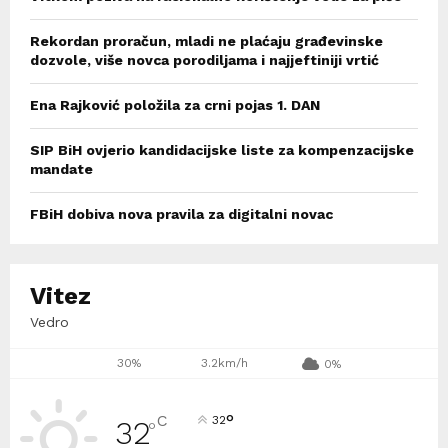
Rekordan proračun, mladi ne plaćaju građevinske
dozvole, više novca porodiljama i najjeftiniji vrtić
Ena Rajković položila za crni pojas 1. DAN
SIP BiH ovjerio kandidacijske liste za kompenzacijske
mandate
FBiH dobiva nova pravila za digitalni novac
Vitez
Vedro
30%
3.2km/h
0%
°
C
32
32
°