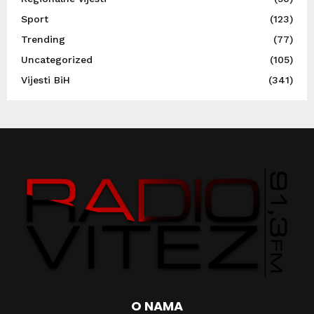
Sport
(123)
Trending
(77)
Uncategorized
(105)
Vijesti BiH
(341)
O NAMA