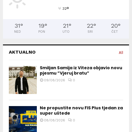
°
32
31
°
19
°
21
°
22
°
20
°
NED
PON
UTO
SRI
ČET
AKTUALNO
All
Smiljan Šamija iz Viteza objavio novu
pjesmu ”Vjeruj bratu”
09/08/2026
0
Ne propustite novu FIS Plus tjedan za
super uštede
08/08/2026
0