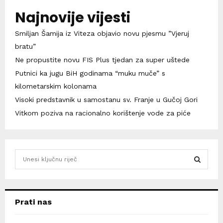
Najnovije vijesti
Smiljan Šamija iz Viteza objavio novu pjesmu ”Vjeruj
bratu”
Ne propustite novu FIS Plus tjedan za super uštede
Putnici ka jugu BiH godinama “muku muče” s
kilometarskim kolonama
Visoki predstavnik u samostanu sv. Franje u Gučoj Gori
Vitkom poziva na racionalno korištenje vode za piće
S
e
a
S
r
c
E
Prati nas
h
f
A