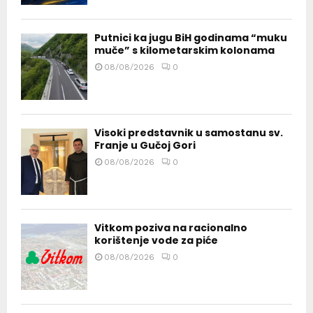
Putnici ka jugu BiH godinama “muku
muče” s kilometarskim kolonama
08/08/2026
0
Visoki predstavnik u samostanu sv.
Franje u Gučoj Gori
08/08/2026
0
Vitkom poziva na racionalno
korištenje vode za piće
08/08/2026
0