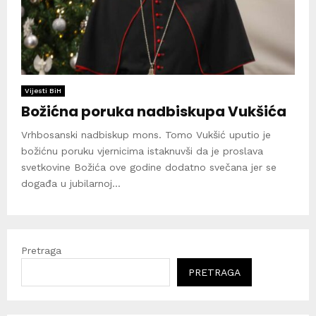
Vijesti BiH
Božićna poruka nadbiskupa Vukšića
Vrhbosanski nadbiskup mons. Tomo Vukšić uputio je
božićnu poruku vjernicima istaknuvši da je proslava
svetkovine Božića ove godine dodatno svečana jer se
događa u jubilarnoj...
Pretraga
PRETRAGA