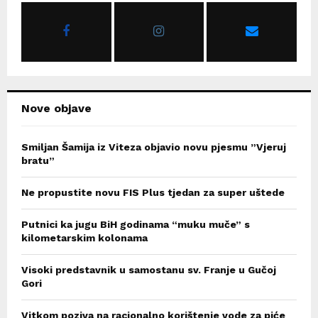
o
r
R
:
C
H
Nove objave
Smiljan Šamija iz Viteza objavio novu pjesmu ”Vjeruj
bratu”
Ne propustite novu FIS Plus tjedan za super uštede
Putnici ka jugu BiH godinama “muku muče” s
kilometarskim kolonama
Visoki predstavnik u samostanu sv. Franje u Gučoj
Gori
Vitkom poziva na racionalno korištenje vode za piće