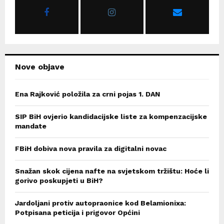
r
R
:
C
H
Nove objave
Ena Rajković položila za crni pojas 1. DAN
SIP BiH ovjerio kandidacijske liste za kompenzacijske
mandate
FBiH dobiva nova pravila za digitalni novac
Snažan skok cijena nafte na svjetskom tržištu: Hoće li
gorivo poskupjeti u BiH?
Jardoljani protiv autopraonice kod Belamionixa:
Potpisana peticija i prigovor Općini