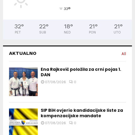
°
33
32
°
22
°
18
°
21
°
21
°
PET
SUB
NED
PON
UTO
AKTUALNO
All
Ena Rajković položila za crni pojas 1.
DAN
07/08/2026
0
SIP BiH ovjerio kandidacijske liste za
kompenzacijske mandate
07/08/2026
0