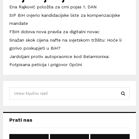
Ena Rajković položila za crni pojas 1. DAN
SIP BiH ovjerio kandidacijske liste za kompenzacijske
mandate
FBiH dobiva nova pravila za digitalni novac
Snažan skok cijena nafte na svjetskom tržištu: Hoće li
gorivo poskupjeti u BiH?
Jardoljani protiv autopraonice kod Belamionixa:
Potpisana peticija i prigovor Općini
S
e
a
S
r
c
E
Prati nas
h
f
A
o