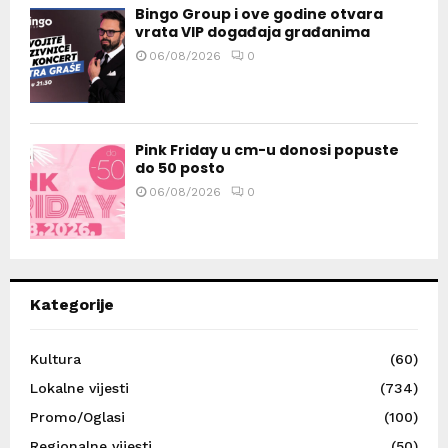
Bingo Group i ove godine otvara
vrata VIP događaja građanima
06/08/2026
0
Pink Friday u cm-u donosi popuste
do 50 posto
06/08/2026
0
Kategorije
Kultura
(60)
Lokalne vijesti
(734)
Promo/Oglasi
(100)
Regionalne vijesti
(50)