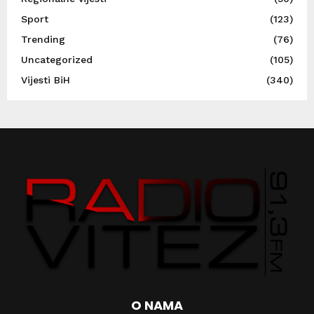
Sport
(123)
Trending
(76)
Uncategorized
(105)
Vijesti BiH
(340)
O NAMA