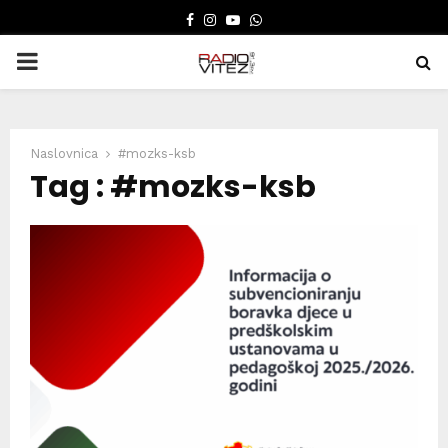
FACEBOOK
INSTAGRAM
YOUTUBE
WHATSAPP
PRIMARY
MENU
Naslovnica
#mozks-ksb
Tag : #mozks-ksb