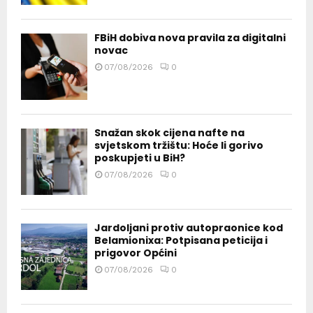
FBiH dobiva nova pravila za digitalni
novac
07/08/2026
0
Snažan skok cijena nafte na
svjetskom tržištu: Hoće li gorivo
poskupjeti u BiH?
07/08/2026
0
Jardoljani protiv autopraonice kod
Belamionixa: Potpisana peticija i
prigovor Općini
07/08/2026
0