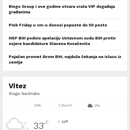
Bingo Group i ove godine otvara vrata VIP događaja
građanima
Pink Friday u cm-u donosi popuste do 50 posto
HSP BiH podnio apelaciju Ustavnom sudu BiH protiv
ovjere kandidature Slavena Kovačevića
Pojačan promet širom BiH, najduža čekanja na izlazu iz
zemlje
Vitez
Blaga Naoblaka
29%
3.3km/h
21%
°
C
33
33
°