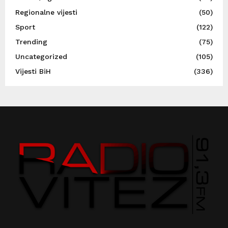
Regionalne vijesti
(50)
Sport
(122)
Trending
(75)
Uncategorized
(105)
Vijesti BiH
(336)