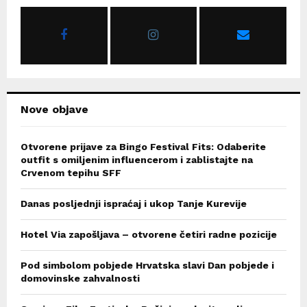
o
r
R
:
C
H
Nove objave
Otvorene prijave za Bingo Festival Fits: Odaberite
outfit s omiljenim influencerom i zablistajte na
Crvenom tepihu SFF
Danas posljednji ispraćaj i ukop Tanje Kurevije
Hotel Via zapošljava – otvorene četiri radne pozicije
Pod simbolom pobjede Hrvatska slavi Dan pobjede i
domovinske zahvalnosti