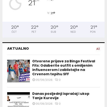
21
°
°
21
20
°
22
°
20
°
20
°
21
°
ČET
PET
SUB
NED
PON
AKTUALNO
All
Otvorene prijave za Bingo Festival
Fits: Odaberite outfit s omiljenim
influencerom i zablistajte na
Crvenom tepihu SFF
05/08/2026
0
Danas posljednji ispraćaj i ukop
Tanje Kurevije
05/08/2026
0