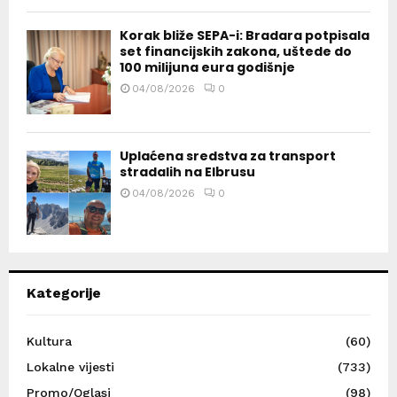
Korak bliže SEPA-i: Bradara potpisala
set financijskih zakona, uštede do
100 milijuna eura godišnje
04/08/2026
0
Uplaćena sredstva za transport
stradalih na Elbrusu
04/08/2026
0
Kategorije
Kultura
(60)
Lokalne vijesti
(733)
Promo/Oglasi
(98)