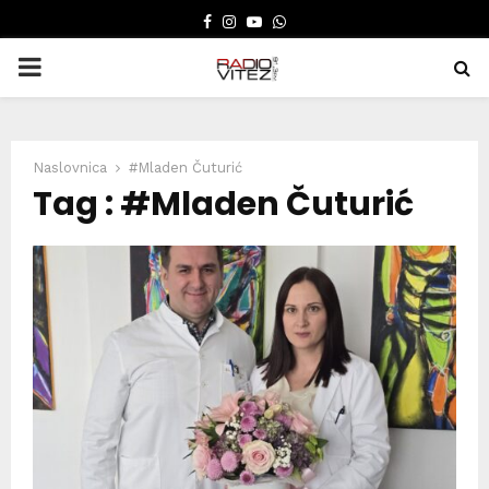
FACEBOOK
INSTAGRAM
YOUTUBE
WHATSAPP
PRIMARY
MENU
Naslovnica
#Mladen Čuturić
Tag : #Mladen Čuturić