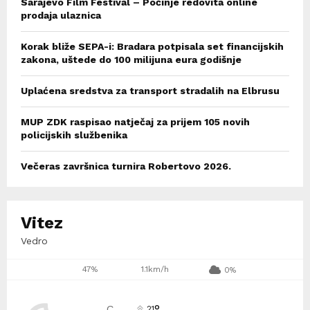
Sarajevo Film Festival – Počinje redovita online
prodaja ulaznica
Korak bliže SEPA-i: Bradara potpisala set financijskih
zakona, uštede do 100 milijuna eura godišnje
Uplaćena sredstva za transport stradalih na Elbrusu
MUP ZDK raspisao natječaj za prijem 105 novih
policijskih službenika
Večeras završnica turnira Robertovo 2026.
Vitez
Vedro
47%
1.1km/h
0%
°
C
21