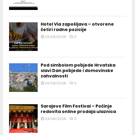
Hotel Via zapošljava – otvorene
četiri radne pozicije
05/08/2026
0
Pod simbolom pobjede Hrvatska
slavi Dan pobjede i domovinske
zahvalnosti
05/08/2026
0
Sarajevo Film Festival – Počinje
redovita online prodaja ulaznica
04/08/2026
0