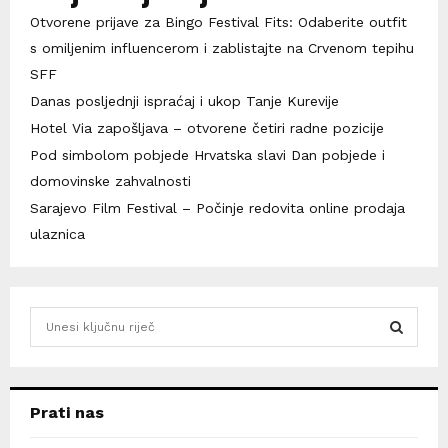
Otvorene prijave za Bingo Festival Fits: Odaberite outfit
s omiljenim influencerom i zablistajte na Crvenom tepihu
SFF
Danas posljednji ispraćaj i ukop Tanje Kurevije
Hotel Via zapošljava – otvorene četiri radne pozicije
Pod simbolom pobjede Hrvatska slavi Dan pobjede i
domovinske zahvalnosti
Sarajevo Film Festival – Počinje redovita online prodaja
ulaznica
S
e
a
S
r
c
E
Prati nas
h
f
A