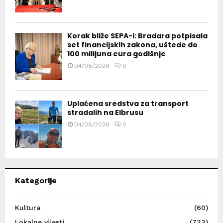
Korak bliže SEPA-i: Bradara potpisala
set financijskih zakona, uštede do
100 milijuna eura godišnje
04/08/2026
0
Uplaćena sredstva za transport
stradalih na Elbrusu
04/08/2026
0
Kategorije
Kultura
(60)
Lokalne vijesti
(733)