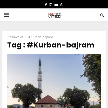
FACEBOOK
INSTAGRAM
YOUTUBE
WHATSAPP
PRIMARY
MENU
Naslovnica
#Kurban-bajram
Tag : #Kurban-bajram