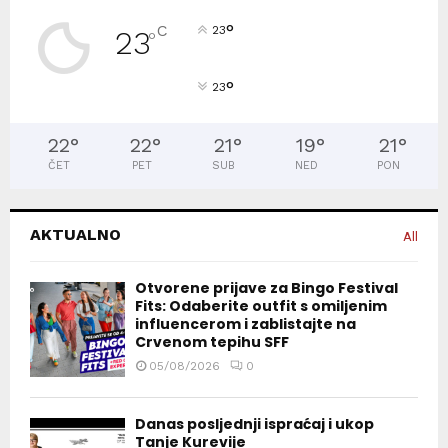
°
C
23
23
°
°
23
22
°
22
°
21
°
19
°
21
°
ČET
PET
SUB
NED
PON
AKTUALNO
All
Otvorene prijave za Bingo Festival
Fits: Odaberite outfit s omiljenim
influencerom i zablistajte na
Crvenom tepihu SFF
05/08/2026
0
Danas posljednji ispraćaj i ukop
Tanje Kurevije