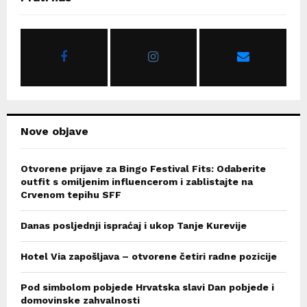
h
f
A
o
r
R
:
C
H
Nove objave
Otvorene prijave za Bingo Festival Fits: Odaberite
outfit s omiljenim influencerom i zablistajte na
Crvenom tepihu SFF
Danas posljednji ispraćaj i ukop Tanje Kurevije
Hotel Via zapošljava – otvorene četiri radne pozicije
Pod simbolom pobjede Hrvatska slavi Dan pobjede i
domovinske zahvalnosti