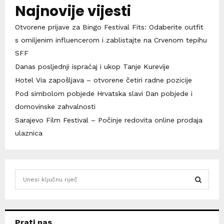
Najnovije vijesti
Otvorene prijave za Bingo Festival Fits: Odaberite outfit
s omiljenim influencerom i zablistajte na Crvenom tepihu
SFF
Danas posljednji ispraćaj i ukop Tanje Kurevije
Hotel Via zapošljava – otvorene četiri radne pozicije
Pod simbolom pobjede Hrvatska slavi Dan pobjede i
domovinske zahvalnosti
Sarajevo Film Festival – Počinje redovita online prodaja
ulaznica
S
e
a
S
r
c
E
Prati nas