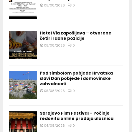
05/08/2026
0
Hotel Via zapošljava – otvorene
četiri radne pozicije
05/08/2026
0
Pod simbolom pobjede Hrvatska
slavi Dan pobjede i domovinske
zahvalnosti
05/08/2026
0
Sarajevo Film Festival – Počinje
redovita online prodaja ulaznica
04/08/2026
0