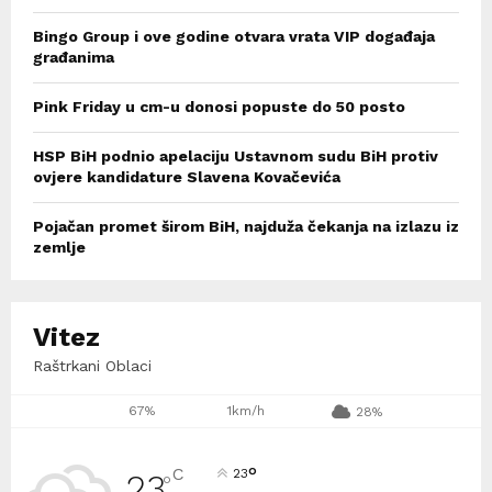
Bingo Group i ove godine otvara vrata VIP događaja
građanima
Pink Friday u cm-u donosi popuste do 50 posto
HSP BiH podnio apelaciju Ustavnom sudu BiH protiv
ovjere kandidature Slavena Kovačevića
Pojačan promet širom BiH, najduža čekanja na izlazu iz
zemlje
Vitez
Raštrkani Oblaci
67%
1km/h
28%
°
C
23
23
°