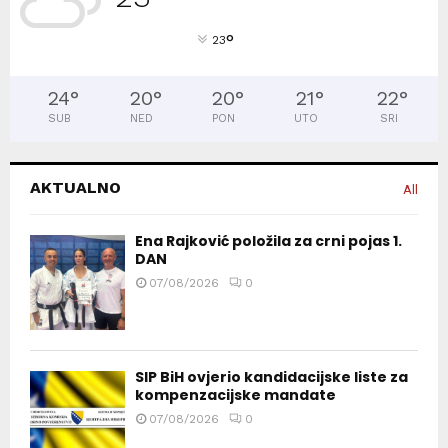
°
23
24
°
20
°
20
°
21
°
22
°
SUB
NED
PON
UTO
SRI
AKTUALNO
All
Ena Rajković položila za crni pojas 1.
DAN
07/08/2026
0
SIP BiH ovjerio kandidacijske liste za
kompenzacijske mandate
07/08/2026
0