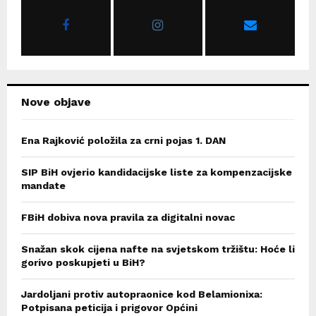
o
r
R
:
C
H
Nove objave
Ena Rajković položila za crni pojas 1. DAN
SIP BiH ovjerio kandidacijske liste za kompenzacijske
mandate
FBiH dobiva nova pravila za digitalni novac
Snažan skok cijena nafte na svjetskom tržištu: Hoće li
gorivo poskupjeti u BiH?
Jardoljani protiv autopraonice kod Belamionixa:
Potpisana peticija i prigovor Općini