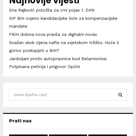
Najnovije vijesti
Ena Rajković položila za crni pojas 1. DAN
SIP BiH ovjerio kandidacijske liste za kompenzacijske
mandate
FBiH dobiva nova pravila za digitalni novac
Snažan skok cijena nafte na svjetskom tržištu: Hoće li
gorivo poskupjeti u BiH?
Jardoljani protiv autopraonice kod Belamionixa:
Potpisana peticija i prigovor Općini
S
e
a
S
r
c
E
Prati nas
h
f
A