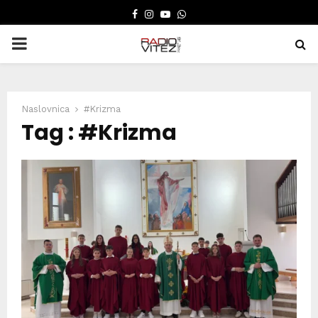
FACEBOOK
INSTAGRAM
YOUTUBE
WHATSAPP
PRIMARY
MENU
Naslovnica
#Krizma
Tag : #Krizma