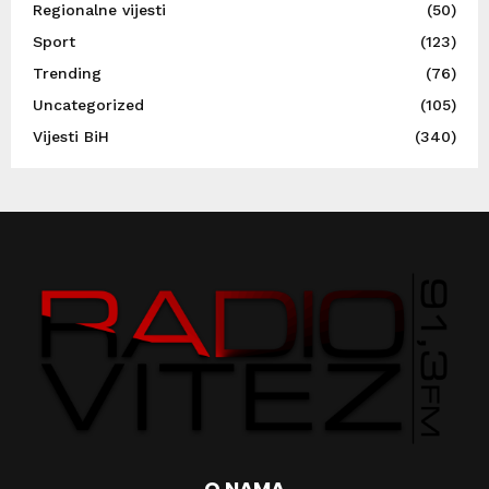
Regionalne vijesti
(50)
Sport
(123)
Trending
(76)
Uncategorized
(105)
Vijesti BiH
(340)
O NAMA