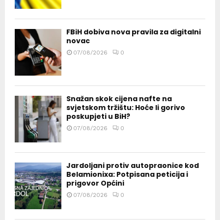
FBiH dobiva nova pravila za digitalni
novac
07/08/2026
0
Snažan skok cijena nafte na
svjetskom tržištu: Hoće li gorivo
poskupjeti u BiH?
07/08/2026
0
Jardoljani protiv autopraonice kod
Belamionixa: Potpisana peticija i
prigovor Općini
07/08/2026
0