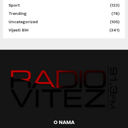
Sport
(123)
Trending
(76)
Uncategorized
(105)
Vijesti BiH
(341)
O NAMA