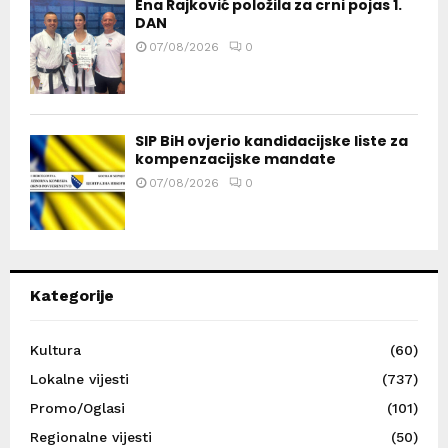
Ena Rajković položila za crni pojas 1.
DAN
07/08/2026
0
SIP BiH ovjerio kandidacijske liste za
kompenzacijske mandate
07/08/2026
0
Kategorije
Kultura
(60)
Lokalne vijesti
(737)
Promo/Oglasi
(101)
Regionalne vijesti
(50)