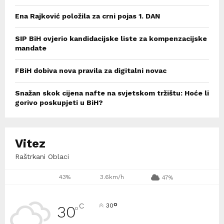
Ena Rajković položila za crni pojas 1. DAN
SIP BiH ovjerio kandidacijske liste za kompenzacijske
mandate
FBiH dobiva nova pravila za digitalni novac
Snažan skok cijena nafte na svjetskom tržištu: Hoće li
gorivo poskupjeti u BiH?
Vitez
Raštrkani Oblaci
43%
3.6km/h
47%
°
C
30
30
°