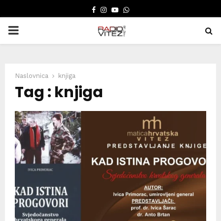
FACEBOOK
INSTAGRAM
YOUTUBE
WHATSAPP
PRIMARY
MENU
Naslovnica
knjiga
Tag : knjiga