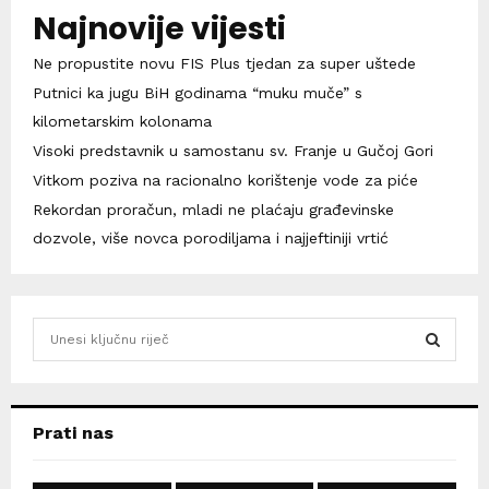
Najnovije vijesti
Ne propustite novu FIS Plus tjedan za super uštede
Putnici ka jugu BiH godinama “muku muče” s
kilometarskim kolonama
Visoki predstavnik u samostanu sv. Franje u Gučoj Gori
Vitkom poziva na racionalno korištenje vode za piće
Rekordan proračun, mladi ne plaćaju građevinske
dozvole, više novca porodiljama i najjeftiniji vrtić
S
e
a
S
r
c
E
Prati nas
h
f
A