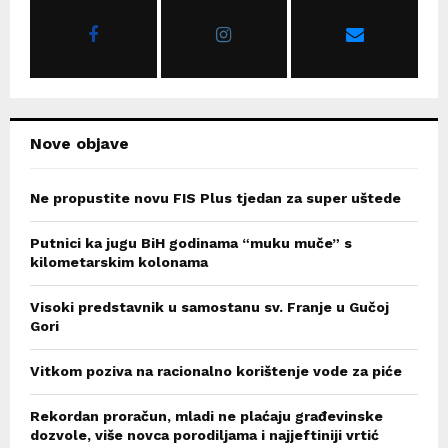
o
r
R
:
C
H
Nove objave
Ne propustite novu FIS Plus tjedan za super uštede
Putnici ka jugu BiH godinama “muku muče” s
kilometarskim kolonama
Visoki predstavnik u samostanu sv. Franje u Gučoj
Gori
Vitkom poziva na racionalno korištenje vode za piće
Rekordan proračun, mladi ne plaćaju građevinske
dozvole, više novca porodiljama i najjeftiniji vrtić