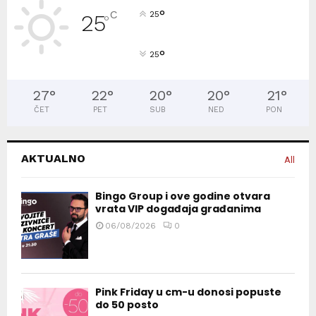
°
C
25
25
°
°
25
27
°
22
°
20
°
20
°
21
°
ČET
PET
SUB
NED
PON
AKTUALNO
All
Bingo Group i ove godine otvara
vrata VIP događaja građanima
06/08/2026
0
Pink Friday u cm-u donosi popuste
do 50 posto