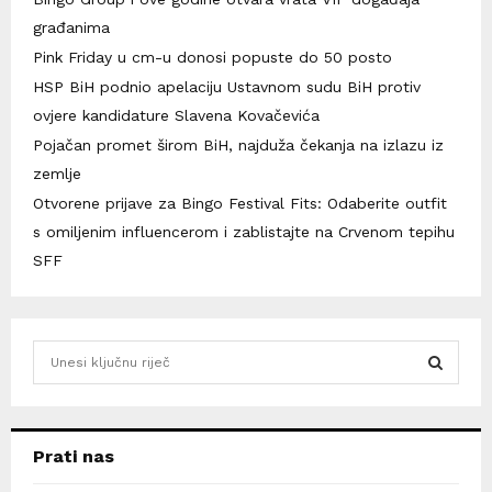
građanima
Pink Friday u cm-u donosi popuste do 50 posto
HSP BiH podnio apelaciju Ustavnom sudu BiH protiv
ovjere kandidature Slavena Kovačevića
Pojačan promet širom BiH, najduža čekanja na izlazu iz
zemlje
Otvorene prijave za Bingo Festival Fits: Odaberite outfit
s omiljenim influencerom i zablistajte na Crvenom tepihu
SFF
S
e
a
S
r
c
E
Prati nas
h
f