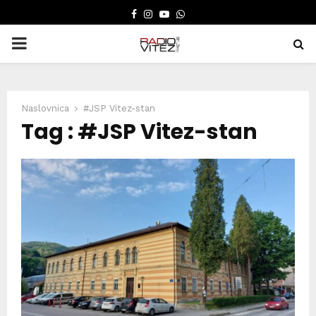
FACEBOOK
INSTAGRAM
YOUTUBE
WHATSAPP
PRIMARY
MENU
Naslovnica
#JSP Vitez-stan
Tag : #JSP Vitez-stan