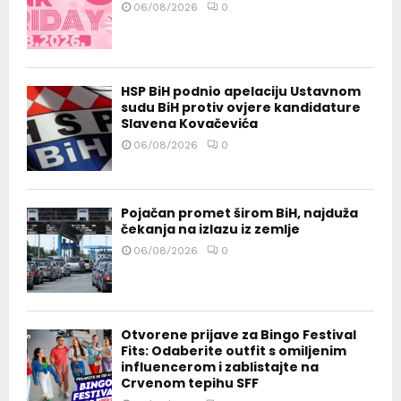
06/08/2026
0
HSP BiH podnio apelaciju Ustavnom
sudu BiH protiv ovjere kandidature
Slavena Kovačevića
06/08/2026
0
Pojačan promet širom BiH, najduža
čekanja na izlazu iz zemlje
06/08/2026
0
Otvorene prijave za Bingo Festival
Fits: Odaberite outfit s omiljenim
influencerom i zablistajte na
Crvenom tepihu SFF