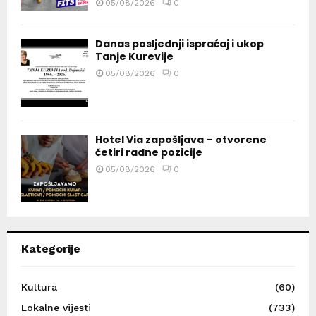
05/08/2026
0
Danas posljednji ispraćaj i ukop
Tanje Kurevije
05/08/2026
0
Hotel Via zapošljava – otvorene
četiri radne pozicije
05/08/2026
0
Kategorije
Kultura
(60)
Lokalne vijesti
(733)