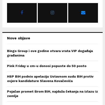
A
o
r
R
:
C
H
Nove objave
Bingo Group i ove godine otvara vrata VIP događaja
građanima
Pink Friday u cm-u donosi popuste do 50 posto
HSP BiH podnio apelaciju Ustavnom sudu BiH protiv
ovjere kandidature Slavena Kovačevića
Pojačan promet širom BiH, najduža čekanja na izlazu iz
zemlje