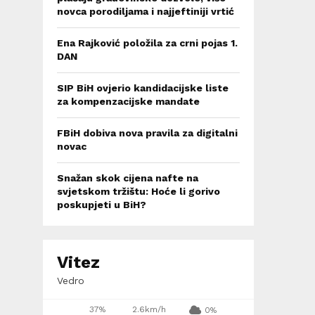
novca porodiljama i najjeftiniji vrtić
Ena Rajković položila za crni pojas 1.
DAN
SIP BiH ovjerio kandidacijske liste
za kompenzacijske mandate
FBiH dobiva nova pravila za digitalni
novac
Snažan skok cijena nafte na
svjetskom tržištu: Hoće li gorivo
poskupjeti u BiH?
Vitez
Vedro
37%
2.6km/h
0%