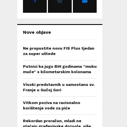
:
C
H
Nove objave
Ne propustite novu FIS Plus tjedan
za super uštede
Putnici ka jugu BiH godinama “muku
muče” s kilometarskim kolonama
Visoki predstavnik u samostanu sv.
Franje u Gučoj Gori
Vitkom poziva na racionalno
korištenje vode za piće
Rekordan proračun, mladi ne
plaćaju građevinske dozvole, više