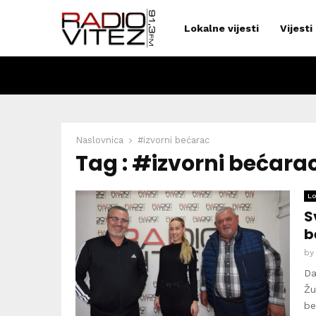
Lokalne vijesti
Vijesti
Naslovnica
#izvorni bećarac
Tag : #izvorni bećara
Lo
S
b
b
Da
Žu
be