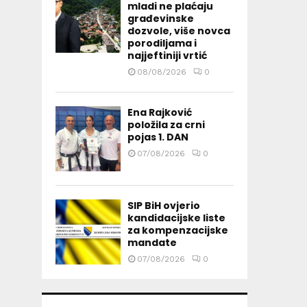
mladi ne plaćaju
građevinske
dozvole, više novca
porodiljama i
najjeftiniji vrtić
08/08/2026
0
Ena Rajković
položila za crni
pojas 1. DAN
07/08/2026
0
SIP BiH ovjerio
kandidacijske liste
za kompenzacijske
mandate
07/08/2026
0