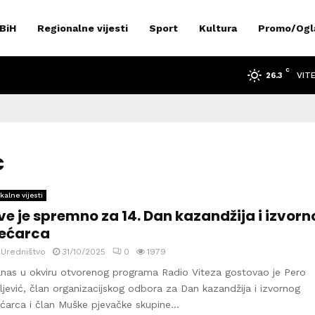
 BiH
Regionalne vijesti
Sport
Kultura
Promo/Ogl
C
VIT
26.3
c
kalne vijesti
ve je spremno za 14. Dan kazandžija i izvor
ećarca
y
Uredništvo
31/10/2025
0
1979
nas u okviru otvorenog programa Radio Viteza gostovao je Pero
ljević, član organizacijskog odbora za Dan kazandžija i izvornog
ćarca i član Muške pjevačke skupine...