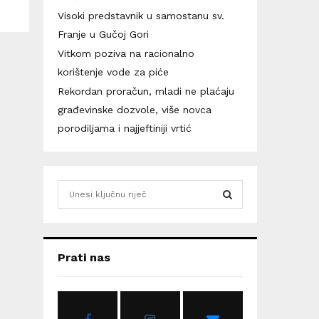
Visoki predstavnik u samostanu sv.
Franje u Gučoj Gori
Vitkom poziva na racionalno
korištenje vode za piće
Rekordan proračun, mladi ne plaćaju
građevinske dozvole, više novca
porodiljama i najjeftiniji vrtić
S
e
a
S
r
c
E
Prati nas
h
f
A
o
r
R