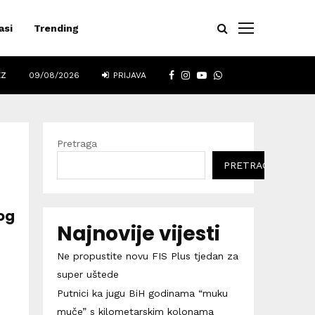
asi
Trending
FACEBOOK
INSTAGRAM
YOUTUBE
WHATSAPP
EZ
09/08/2026
PRIJAVA
Pretraga
PRETRAGA
nog
Najnovije vijesti
Ne propustite novu FIS Plus tjedan za
super uštede
Putnici ka jugu BiH godinama “muku
muče” s kilometarskim kolonama