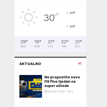
°
30
C
30
°
°
30
29
°
19
°
21
°
22
°
21
°
NED
PON
UTO
SRI
ČET
AKTUALNO
All
Ne propustite novu
FIS Plus tjedan za
super uštede
08/08/2026
0