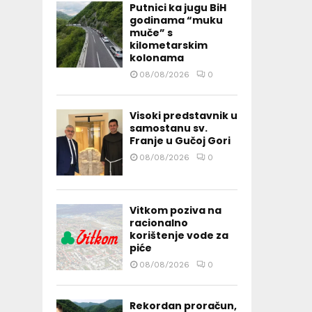
Putnici ka jugu BiH
godinama “muku
muče” s
kilometarskim
kolonama
08/08/2026
0
Visoki predstavnik u
samostanu sv.
Franje u Gučoj Gori
08/08/2026
0
Vitkom poziva na
racionalno
korištenje vode za
piće
08/08/2026
0
Rekordan proračun,