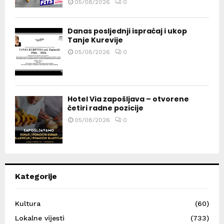
05/08/2026
0
Danas posljednji ispraćaj i ukop
Tanje Kurevije
05/08/2026
0
Hotel Via zapošljava – otvorene
četiri radne pozicije
05/08/2026
0
Kategorije
Kultura
(60)
Lokalne vijesti
(733)