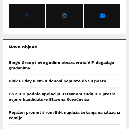
A
o
r
R
:
C
H
Nove objave
Bingo Group i ove godine otvara vrata VIP događaja
građanima
Pink Friday u cm-u donosi popuste do 50 posto
HSP BiH podnio apelaciju Ustavnom sudu BiH protiv
ovjere kandidature Slavena Kovačevića
Pojačan promet širom BiH, najduža čekanja na izlazu iz
zemlje