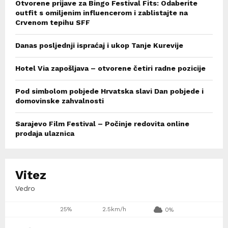
Otvorene prijave za Bingo Festival Fits: Odaberite
outfit s omiljenim influencerom i zablistajte na
Crvenom tepihu SFF
Danas posljednji ispraćaj i ukop Tanje Kurevije
Hotel Via zapošljava – otvorene četiri radne pozicije
Pod simbolom pobjede Hrvatska slavi Dan pobjede i
domovinske zahvalnosti
Sarajevo Film Festival – Počinje redovita online
prodaja ulaznica
Vitez
Vedro
25%
2.5km/h
0%