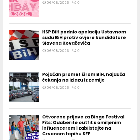
06/08/2026
0
HSP BiH podnio apelaciju Ustavnom
sudu BiH protiv ovjere kandidature
Slavena Kovačevića
06/08/2026
0
Pojačan promet širom BiH, najduža
čekanja na izlazu iz zemlje
06/08/2026
0
Otvorene prijave za Bingo Festival
Fits: Odaberite outfit s omiljenim
influencerom i zablistajte na
Crvenom tepihu SFF