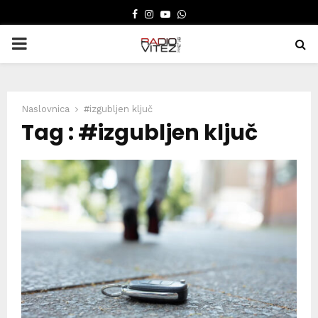
FACEBOOK
INSTAGRAM
YOUTUBE
WHATSAPP
PRIMARY
MENU
Naslovnica
#izgubljen ključ
Tag : #izgubljen ključ