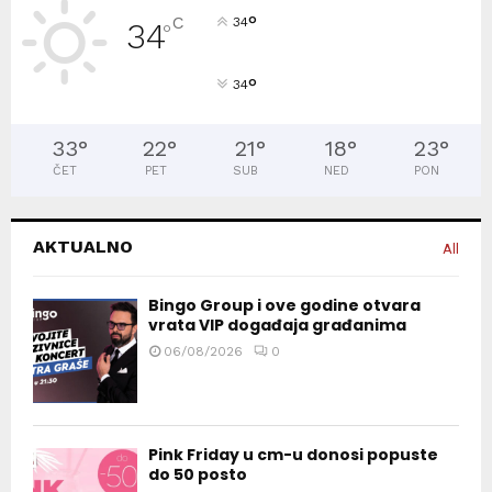
°
C
34
34
°
°
34
33
°
22
°
21
°
18
°
23
°
ČET
PET
SUB
NED
PON
AKTUALNO
All
Bingo Group i ove godine otvara
vrata VIP događaja građanima
06/08/2026
0
Pink Friday u cm-u donosi popuste
do 50 posto