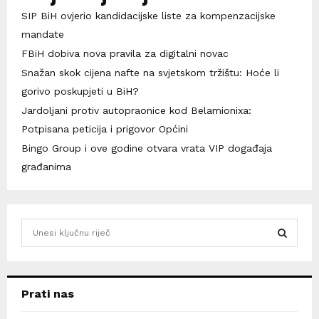
SIP BiH ovjerio kandidacijske liste za kompenzacijske
mandate
FBiH dobiva nova pravila za digitalni novac
Snažan skok cijena nafte na svjetskom tržištu: Hoće li
gorivo poskupjeti u BiH?
Jardoljani protiv autopraonice kod Belamionixa:
Potpisana peticija i prigovor Općini
Bingo Group i ove godine otvara vrata VIP događaja
građanima
S
e
a
S
r
c
E
Prati nas
h
f
A