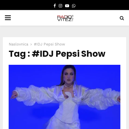
FACEBOOK
INSTAGRAM
YOUTUBE
WHATSAPP
PRIMARY
MENU
Naslovnica
#IDJ Pepsi Show
Tag : #IDJ Pepsi Show