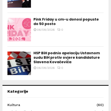
Pink Friday u cm-u donosi popuste
do 50 posto
06/08/2026
0
HSP BiH podnio apelaciju Ustavnom
sudu BiH protiv ovjere kandidature
Slavena Kovačevića
06/08/2026
0
Kategorije
Kultura
(60)