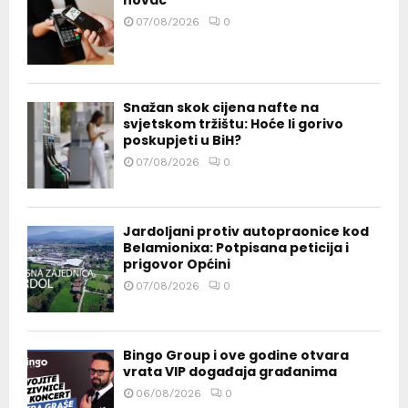
07/08/2026
0
Snažan skok cijena nafte na
svjetskom tržištu: Hoće li gorivo
poskupjeti u BiH?
07/08/2026
0
Jardoljani protiv autopraonice kod
Belamionixa: Potpisana peticija i
prigovor Općini
07/08/2026
0
Bingo Group i ove godine otvara
vrata VIP događaja građanima
06/08/2026
0