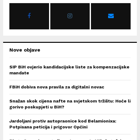
o
r
R
:
C
H
Nove objave
SIP BiH ovjerio kandidacijske liste za kompenzacijske
mandate
FBiH dobiva nova pravila za digitalni novac
Snažan skok cijena nafte na svjetskom tržištu: Hoće li
gorivo poskupjeti u BiH?
Jardoljani protiv autopraonice kod Belamionixa:
Potpisana peticija i prigovor Općini