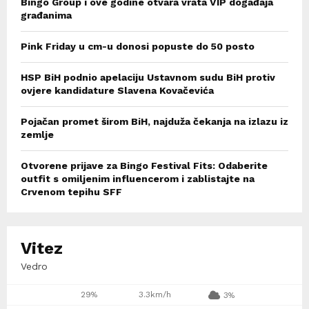
Bingo Group i ove godine otvara vrata VIP događaja
građanima
Pink Friday u cm-u donosi popuste do 50 posto
HSP BiH podnio apelaciju Ustavnom sudu BiH protiv
ovjere kandidature Slavena Kovačevića
Pojačan promet širom BiH, najduža čekanja na izlazu iz
zemlje
Otvorene prijave za Bingo Festival Fits: Odaberite
outfit s omiljenim influencerom i zablistajte na
Crvenom tepihu SFF
Vitez
Vedro
29%
3.3km/h
3%