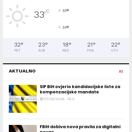
°
C
33
33
°
°
33
32
°
23
°
18
°
21
°
22
°
PET
SUB
NED
PON
UTO
AKTUALNO
All
SIP BiH ovjerio kandidacijske liste za
kompenzacijske mandate
07/08/2026
0
FBiH dobiva nova pravila za digitalni
novac