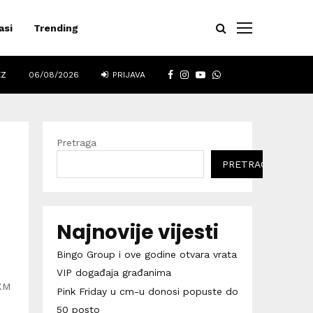
asi
Trending
FACEBOOK
INSTAGRAM
YOUTUBE
WHATSAPP
EZ
06/08/2026
PRIJAVA
Pretraga
PRETRAGA
Najnovije vijesti
Bingo Group i ove godine otvara vrata
VIP događaja građanima
 KM
Pink Friday u cm-u donosi popuste do
50 posto