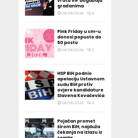
vrata VIP događaja
građanima
06/08/2026
0
Pink Friday u cm-u
donosi popuste do
50 posto
06/08/2026
0
HSP BiH podnio
apelaciju Ustavnom
sudu BiH protiv
ovjere kandidature
Slavena Kovačevića
06/08/2026
0
Pojačan promet
širom BiH, najduža
čekanja na izlazu iz
zemlje