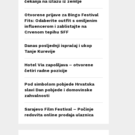
čekanja na izlazu iz zemlje
Otvorene prijave za Bingo Festival
Fits: Odaberite outfit s omiljenim
influencerom i zablistajte na
Crvenom tepihu SFF
Danas posljednji ispraćaj i ukop
Tanje Kurevije
Hotel Via zapošljava – otvorene
četiri radne pozicije
Pod simbolom pobjede Hrvatska
slavi Dan pobjede i domovinske
zahvalnosti
Sarajevo Film Festival – Počinje
redovita online prodaja ulaznica