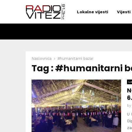
Lokalne vijesti
Vijesti
Naslovnica
#humanitarni bazar
Tag : #humanitarni b
Lo
N
6
b
U 
Di
za