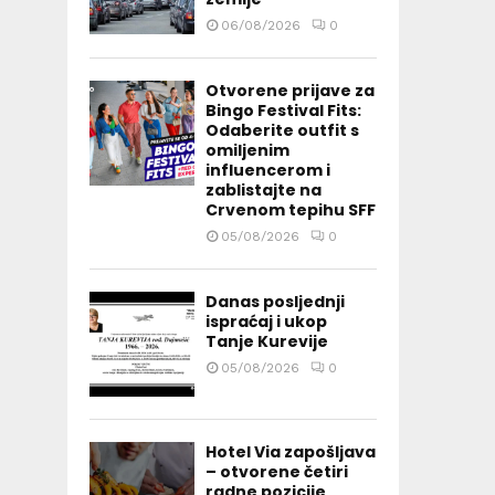
06/08/2026
0
Otvorene prijave za
Bingo Festival Fits:
Odaberite outfit s
omiljenim
influencerom i
zablistajte na
Crvenom tepihu SFF
05/08/2026
0
Danas posljednji
ispraćaj i ukop
Tanje Kurevije
05/08/2026
0
Hotel Via zapošljava
– otvorene četiri
radne pozicije