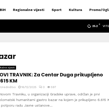
 BiH
Regionalne vijesti
Sport
Kultura
Promo/Ogl
C
VIT
25.2
azar
kalne vijesti
OVI TRAVNIK: Za Centar Duga prikupljeno
.615 KM
y
Uredništvo
16/12/2025
0
597
Novom Travniku, u organizaciji Gradske uprave, održan je prvi
plomatski humanitarni gastro bazar na kojem je prikupljeno 6.615
 potporu radu Javne ustanove...