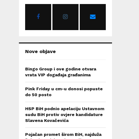
o
r
R
:
C
H
Nove objave
Bingo Group i ove godine otvara
vrata VIP događaja građanima
Pink Friday u cm-u donosi popuste
do 50 posto
HSP BiH podnio apelaciju Ustavnom
sudu BiH protiv ovjere kandidature
Slavena Kovačevića
Pojačan promet širom BiH, najduža