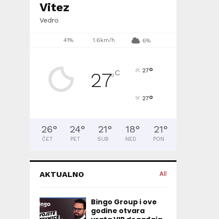
Vitez
Vedro
41%
1.6km/h
6%
°
27
C
27
°
°
27
26
°
24
°
21
°
18
°
21
°
ČET
PET
SUB
NED
PON
AKTUALNO
All
Bingo Group i ove
godine otvara