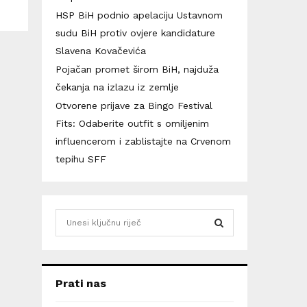
HSP BiH podnio apelaciju Ustavnom
sudu BiH protiv ovjere kandidature
Slavena Kovačevića
Pojačan promet širom BiH, najduža
čekanja na izlazu iz zemlje
Otvorene prijave za Bingo Festival
Fits: Odaberite outfit s omiljenim
influencerom i zablistajte na Crvenom
tepihu SFF
S
e
a
S
r
c
E
Prati nas
h
f
A