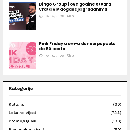
Bingo Group i ove godine otvara
vrata VIP događaja građanima
06/08/2026
0
Pink Friday u cm-u donosi popuste
do 50 posto
06/08/2026
0
Kategorije
Kultura
(60)
Lokalne vijesti
(734)
Promo/Oglasi
(100)
Regionalne vijesti
(50)