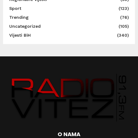
Sport
(123)
Trending
(76)
Uncategorized
(105)
Vijesti BiH
(340)
O NAMA