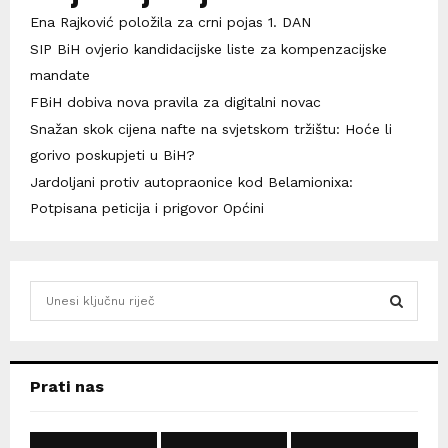
Ena Rajković položila za crni pojas 1. DAN
SIP BiH ovjerio kandidacijske liste za kompenzacijske
mandate
FBiH dobiva nova pravila za digitalni novac
Snažan skok cijena nafte na svjetskom tržištu: Hoće li
gorivo poskupjeti u BiH?
Jardoljani protiv autopraonice kod Belamionixa:
Potpisana peticija i prigovor Općini
S
e
a
S
r
c
E
Prati nas
h
f
A
o