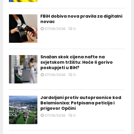
FBiH dobiva nova pravila za digitalni
novac
07/08/2026
0
Snažan skok cijena nafte na
svjetskom tržištu: Hoće li gorivo
poskupjeti u BiH?
07/08/2026
0
Jardoljani protiv autopraonice kod
Belamionixa: Potpisana peticija i
prigovor Općini
07/08/2026
0