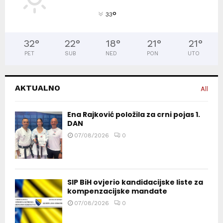
°
33
32
°
22
°
18
°
21
°
21
°
PET
SUB
NED
PON
UTO
AKTUALNO
All
Ena Rajković položila za crni pojas 1.
DAN
07/08/2026
0
SIP BiH ovjerio kandidacijske liste za
kompenzacijske mandate
07/08/2026
0