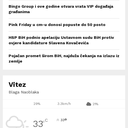
Bingo Group i ove godine otvara vrata VIP događaja
građanima
Pink Friday u cm-u donosi popuste do 50 posto
HSP BiH podnio apelaciju Ustavnom sudu BiH protiv
ovjere kandidature Slavena Kovačevića
Pojačan promet širom BiH, najduža čekanja na izlazu iz
zemlje
Vitez
Blaga Naoblaka
29%
3.3km/h
21%
°
C
33
33
°