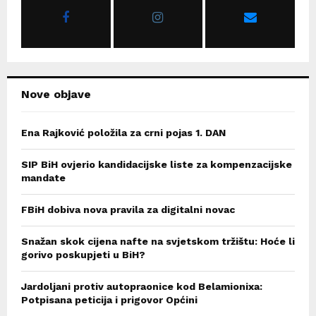
r
R
:
C
H
Nove objave
Ena Rajković položila za crni pojas 1. DAN
SIP BiH ovjerio kandidacijske liste za kompenzacijske
mandate
FBiH dobiva nova pravila za digitalni novac
Snažan skok cijena nafte na svjetskom tržištu: Hoće li
gorivo poskupjeti u BiH?
Jardoljani protiv autopraonice kod Belamionixa:
Potpisana peticija i prigovor Općini