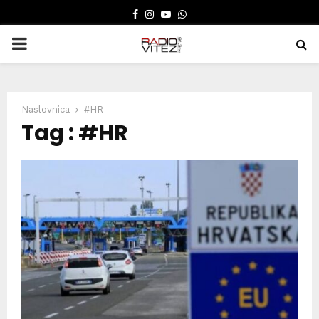
FACEBOOK
INSTAGRAM
YOUTUBE
WHATSAPP
PRIMARY
MENU
Naslovnica
#HR
Tag : #HR