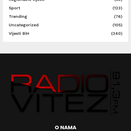
Sport
(123)
Trending
(76)
Uncategorized
(105)
Vijesti BiH
(340)
O NAMA