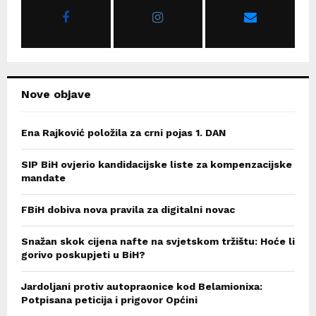
r
R
:
C
H
Nove objave
Ena Rajković položila za crni pojas 1. DAN
SIP BiH ovjerio kandidacijske liste za kompenzacijske
mandate
FBiH dobiva nova pravila za digitalni novac
Snažan skok cijena nafte na svjetskom tržištu: Hoće li
gorivo poskupjeti u BiH?
Jardoljani protiv autopraonice kod Belamionixa:
Potpisana peticija i prigovor Općini