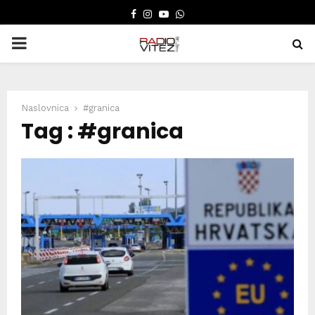
FACEBOOK
INSTAGRAM
YOUTUBE
WHATSAPP
PRIMARY
MENU
Naslovnica
#granica
Tag : #granica