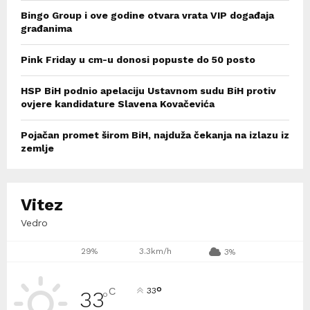
Bingo Group i ove godine otvara vrata VIP događaja
građanima
Pink Friday u cm-u donosi popuste do 50 posto
HSP BiH podnio apelaciju Ustavnom sudu BiH protiv
ovjere kandidature Slavena Kovačevića
Pojačan promet širom BiH, najduža čekanja na izlazu iz
zemlje
Vitez
Vedro
29%
3.3km/h
3%
°
C
33
33
°