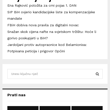
Ena Rajković položila za crni pojas 1. DAN
SIP BiH ovjerio kandidacijske liste za kompenzacijske
mandate
FBiH dobiva nova pravila za digitalni novac
Snažan skok cijena nafte na svjetskom tržištu: Hoće li
gorivo poskupjeti u BiH?
Jardoljani protiv autopraonice kod Belamionixa:
Potpisana peticija i prigovor Općini
S
e
a
S
r
c
E
Prati nas
h
f
A
o