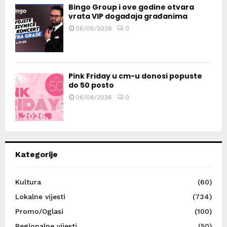
Bingo Group i ove godine otvara
vrata VIP događaja građanima
06/08/2026
0
Pink Friday u cm-u donosi popuste
do 50 posto
06/08/2026
0
Kategorije
Kultura
(60)
Lokalne vijesti
(734)
Promo/Oglasi
(100)
Regionalne vijesti
(50)