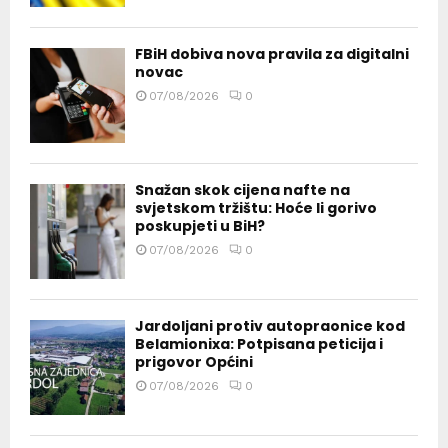
FBiH dobiva nova pravila za digitalni
novac
07/08/2026
0
Snažan skok cijena nafte na
svjetskom tržištu: Hoće li gorivo
poskupjeti u BiH?
07/08/2026
0
Jardoljani protiv autopraonice kod
Belamionixa: Potpisana peticija i
prigovor Općini
07/08/2026
0