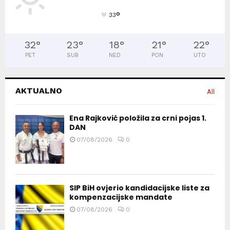
°
33
32
°
23
°
18
°
21
°
22
°
PET
SUB
NED
PON
UTO
AKTUALNO
All
Ena Rajković položila za crni pojas 1.
DAN
07/08/2026
0
SIP BiH ovjerio kandidacijske liste za
kompenzacijske mandate
07/08/2026
0