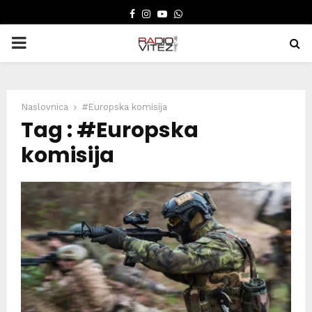
FACEBOOK
INSTAGRAM
YOUTUBE
WHATSAPP
PRIMARY
MENU
Naslovnica
#Europska komisija
Tag : #Europska
komisija