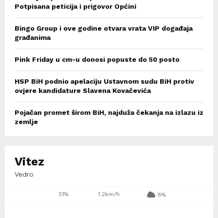
Potpisana peticija i prigovor Općini
Bingo Group i ove godine otvara vrata VIP događaja
građanima
Pink Friday u cm-u donosi popuste do 50 posto
HSP BiH podnio apelaciju Ustavnom sudu BiH protiv
ovjere kandidature Slavena Kovačevića
Pojačan promet širom BiH, najduža čekanja na izlazu iz
zemlje
Vitez
Vedro
51%
1.2km/h
8%