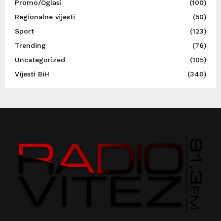
Promo/Oglasi
(100)
Regionalne vijesti
(50)
Sport
(123)
Trending
(76)
Uncategorized
(105)
Vijesti BiH
(340)