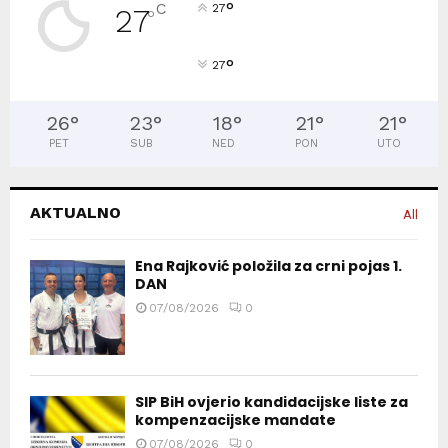
°
C
27
27
°
°
27
26
°
23
°
18
°
21
°
21
°
PET
SUB
NED
PON
UTO
AKTUALNO
All
Ena Rajković položila za crni pojas 1.
DAN
07/08/2026
0
SIP BiH ovjerio kandidacijske liste za
kompenzacijske mandate
07/08/2026
0