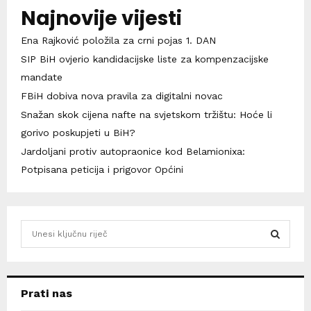
Najnovije vijesti
Ena Rajković položila za crni pojas 1. DAN
SIP BiH ovjerio kandidacijske liste za kompenzacijske
mandate
FBiH dobiva nova pravila za digitalni novac
Snažan skok cijena nafte na svjetskom tržištu: Hoće li
gorivo poskupjeti u BiH?
Jardoljani protiv autopraonice kod Belamionixa:
Potpisana peticija i prigovor Općini
S
e
a
S
r
c
E
Prati nas
h