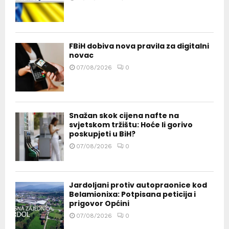
FBiH dobiva nova pravila za digitalni
novac
07/08/2026
0
Snažan skok cijena nafte na
svjetskom tržištu: Hoće li gorivo
poskupjeti u BiH?
07/08/2026
0
Jardoljani protiv autopraonice kod
Belamionixa: Potpisana peticija i
prigovor Općini
07/08/2026
0