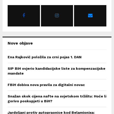
f
A
o
r
R
:
C
H
Nove objave
Ena Rajković položila za crni pojas 1. DAN
SIP BiH ovjerio kandidacijske liste za kompenzacijske
mandate
FBiH dobiva nova pravila za digitalni novac
Snažan skok cijena nafte na svjetskom tržištu: Hoće li
gorivo poskupjeti u BiH?
Jardoljani protiv autopraonice kod Belamionixa: