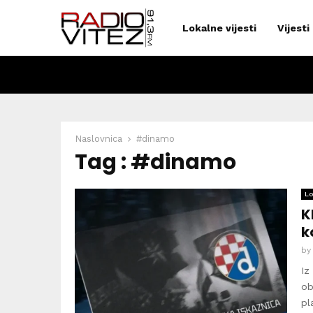
Lokalne vijesti
Vijesti
Naslovnica
#dinamo
Tag : #dinamo
Lo
K
k
b
Iz
ob
pl