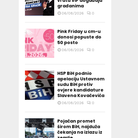
vrata VIP događaja
građanima
06/08/2026
0
Pink Friday u cm-u
donosi popuste do
50 posto
06/08/2026
0
HSP BiH podnio
apelaciju Ustavnom
sudu BiH protiv
ovjere kandidature
Slavena Kovačevića
06/08/2026
0
Pojačan promet
širom BiH, najduža
čekanja na izlazu iz
zemlje