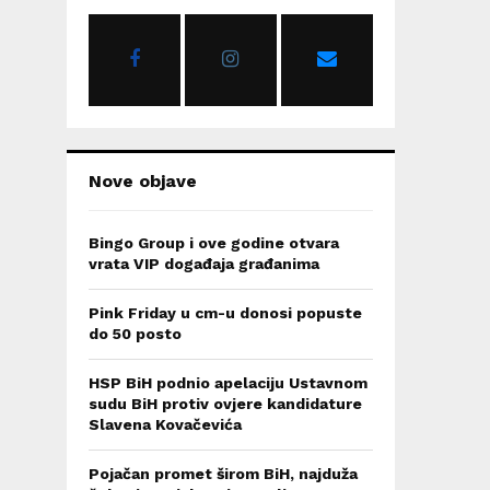
o
r
R
:
C
H
Nove objave
Bingo Group i ove godine otvara
vrata VIP događaja građanima
Pink Friday u cm-u donosi popuste
do 50 posto
HSP BiH podnio apelaciju Ustavnom
sudu BiH protiv ovjere kandidature
Slavena Kovačevića
Pojačan promet širom BiH, najduža