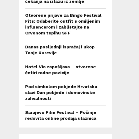
čekanja na izlazu iz zemlje
Otvorene prijave za Bingo Festival
Fits: Odaberite outfit s omiljenim
influencerom i zablistajte na
Crvenom tepihu SFF
Danas posljednji ispraćaj i ukop
Tanje Kurevije
Hotel Via zapošljava – otvorene
četiri radne pozicije
Pod simbolom pobjede Hrvatska
slavi Dan pobjede i domovinske
zahvalnosti
Sarajevo Film Festival – Počinje
redovita online prodaja ulaznica