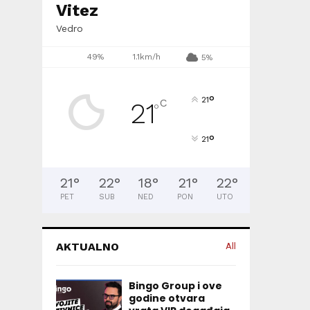
Vitez
Vedro
49%
1.1km/h
5%
°
21
C
21
°
°
21
21
°
22
°
18
°
21
°
22
°
PET
SUB
NED
PON
UTO
AKTUALNO
All
Bingo Group i ove
godine otvara