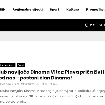
 BiH
Regionalne vijesti
Sport
Kultura
Promo/Ogl
C
VIT
21.2
kalne vijesti
Sport
lub navijača Dinama Vitez: Plava priča živi i
od nas – postani član Dinama!
y
Senada Vurm
13/01/2026
0
680
 Kluba navijača Dinama Vitez stigla je obavijest o početku učlanjenj
nove članstva u GNK Dinamo Zagreb za 2026. godinu. Dinamova
ava obitelj prošle...