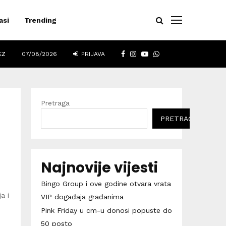
asi
Trending
FACEBOOK
INSTAGRAM
YOUTUBE
WHATSAPP
EZ
07/08/2026
PRIJAVA
Pretraga
PRETRAGA
Najnovije vijesti
Bingo Group i ove godine otvara vrata
a i
VIP događaja građanima
Pink Friday u cm-u donosi popuste do
50 posto