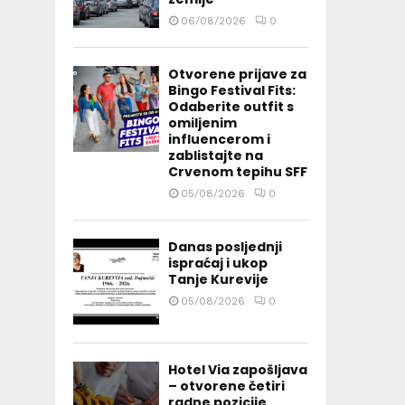
06/08/2026
0
Otvorene prijave za
Bingo Festival Fits:
Odaberite outfit s
omiljenim
influencerom i
zablistajte na
Crvenom tepihu SFF
05/08/2026
0
Danas posljednji
ispraćaj i ukop
Tanje Kurevije
05/08/2026
0
Hotel Via zapošljava
– otvorene četiri
radne pozicije