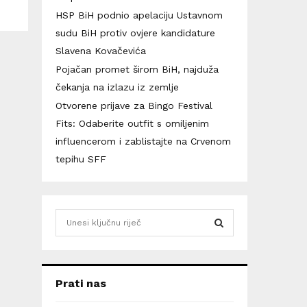
HSP BiH podnio apelaciju Ustavnom
sudu BiH protiv ovjere kandidature
Slavena Kovačevića
Pojačan promet širom BiH, najduža
čekanja na izlazu iz zemlje
Otvorene prijave za Bingo Festival
Fits: Odaberite outfit s omiljenim
influencerom i zablistajte na Crvenom
tepihu SFF
S
e
a
S
r
c
E
Prati nas
h
f
A