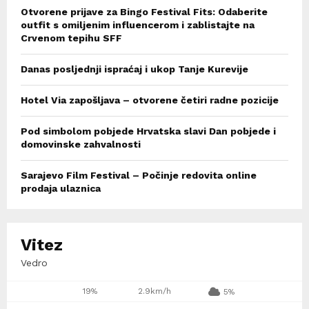
Otvorene prijave za Bingo Festival Fits: Odaberite
outfit s omiljenim influencerom i zablistajte na
Crvenom tepihu SFF
Danas posljednji ispraćaj i ukop Tanje Kurevije
Hotel Via zapošljava – otvorene četiri radne pozicije
Pod simbolom pobjede Hrvatska slavi Dan pobjede i
domovinske zahvalnosti
Sarajevo Film Festival – Počinje redovita online
prodaja ulaznica
Vitez
Vedro
19%
2.9km/h
5%