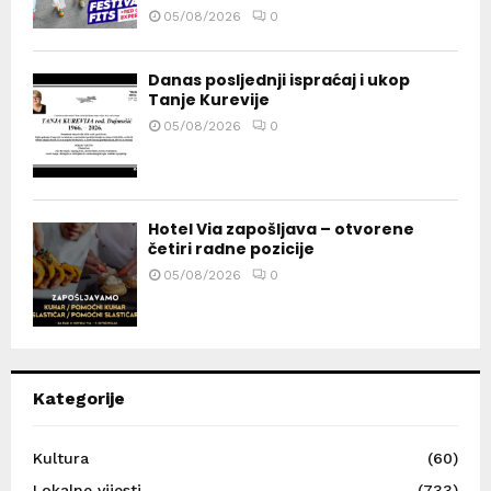
05/08/2026
0
Danas posljednji ispraćaj i ukop
Tanje Kurevije
05/08/2026
0
Hotel Via zapošljava – otvorene
četiri radne pozicije
05/08/2026
0
Kategorije
Kultura
(60)
Lokalne vijesti
(733)