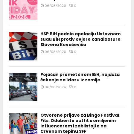
06/08/2026
0
HSP BiH podnio apelaciju Ustavnom
sudu BiH protiv ovjere kandidature
Slavena Kovačevića
06/08/2026
0
Pojačan promet širom BiH, najduža
čekanja na izlazu iz zemlje
06/08/2026
0
Otvorene prijave za Bingo Festival
Fits: Odaberite outfit s omiljenim
influencerom i zablistajte na
Crvenom tepihu SFF