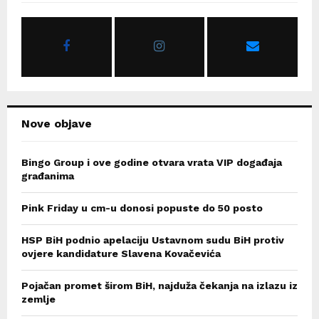
f
A
o
r
R
:
C
H
Nove objave
Bingo Group i ove godine otvara vrata VIP događaja
građanima
Pink Friday u cm-u donosi popuste do 50 posto
HSP BiH podnio apelaciju Ustavnom sudu BiH protiv
ovjere kandidature Slavena Kovačevića
Pojačan promet širom BiH, najduža čekanja na izlazu iz
zemlje