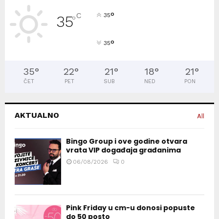
°
C
35
35
°
°
35
35
°
22
°
21
°
18
°
21
°
ČET
PET
SUB
NED
PON
AKTUALNO
All
Bingo Group i ove godine otvara
vrata VIP događaja građanima
06/08/2026
0
Pink Friday u cm-u donosi popuste
do 50 posto