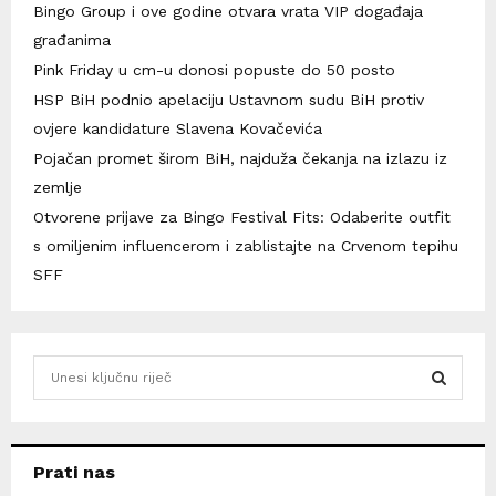
Bingo Group i ove godine otvara vrata VIP događaja
građanima
Pink Friday u cm-u donosi popuste do 50 posto
HSP BiH podnio apelaciju Ustavnom sudu BiH protiv
ovjere kandidature Slavena Kovačevića
Pojačan promet širom BiH, najduža čekanja na izlazu iz
zemlje
Otvorene prijave za Bingo Festival Fits: Odaberite outfit
s omiljenim influencerom i zablistajte na Crvenom tepihu
SFF
S
e
a
S
r
c
E
Prati nas
h