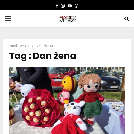
FACEBOOK
INSTAGRAM
YOUTUBE
WHATSAPP
PRIMARY
MENU
Naslovnica
Dan žena
Tag : Dan žena