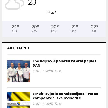
23
°
°
23
24
°
20
°
20
°
21
°
22
°
SUB
NED
PON
UTO
SRI
AKTUALNO
Ena Rajković položila za crni pojas 1.
DAN
07/08/2026
0
SIP BiH ovjerio kandidacijske liste za
kompenzacijske mandate
07/08/2026
0