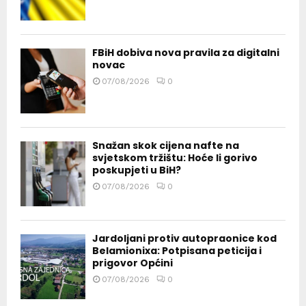
FBiH dobiva nova pravila za digitalni
novac
07/08/2026
0
Snažan skok cijena nafte na
svjetskom tržištu: Hoće li gorivo
poskupjeti u BiH?
07/08/2026
0
Jardoljani protiv autopraonice kod
Belamionixa: Potpisana peticija i
prigovor Općini
07/08/2026
0