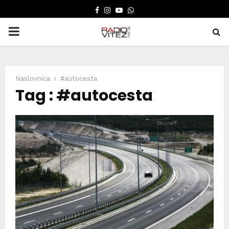
FACEBOOK
INSTAGRAM
YOUTUBE
WHATSAPP
PRIMARY
MENU
Naslovnica
#autocesta
Tag : #autocesta