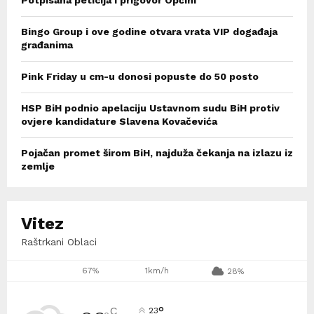
Bingo Group i ove godine otvara vrata VIP događaja
građanima
Pink Friday u cm-u donosi popuste do 50 posto
HSP BiH podnio apelaciju Ustavnom sudu BiH protiv
ovjere kandidature Slavena Kovačevića
Pojačan promet širom BiH, najduža čekanja na izlazu iz
zemlje
Vitez
Raštrkani Oblaci
67%
1km/h
28%
°
C
23