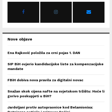
o
r
R
:
C
H
Nove objave
Ena Rajković položila za crni pojas 1. DAN
SIP BiH ovjerio kandidacijske liste za kompenzacijske
mandate
FBiH dobiva nova pravila za digitalni novac
Snažan skok cijena nafte na svjetskom tržištu: Hoće li
gorivo poskupjeti u BiH?
Jardoljani protiv autopraonice kod Belamionixa:
Potpisana peticija i prigovor Općini