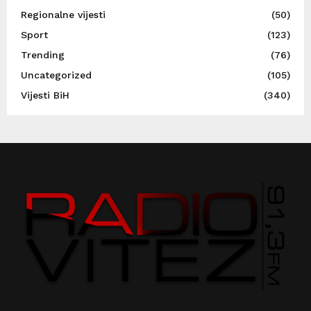
Regionalne vijesti
(50)
Sport
(123)
Trending
(76)
Uncategorized
(105)
Vijesti BiH
(340)