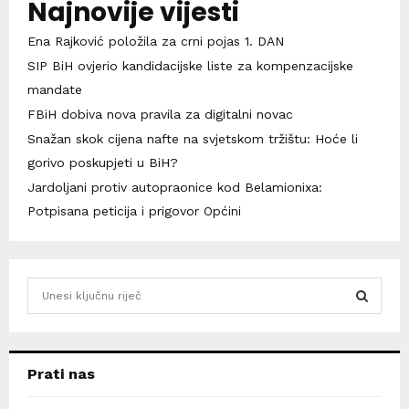
Najnovije vijesti
Ena Rajković položila za crni pojas 1. DAN
SIP BiH ovjerio kandidacijske liste za kompenzacijske
mandate
FBiH dobiva nova pravila za digitalni novac
Snažan skok cijena nafte na svjetskom tržištu: Hoće li
gorivo poskupjeti u BiH?
Jardoljani protiv autopraonice kod Belamionixa:
Potpisana peticija i prigovor Općini
S
e
a
S
r
c
E
Prati nas
h
f
A