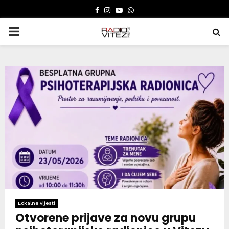
FACEBOOK
INSTAGRAM
YOUTUBE
WHATSAPP
PRIMARY
MENU
Lokalne vijesti
Otvorene prijave za novu grupu