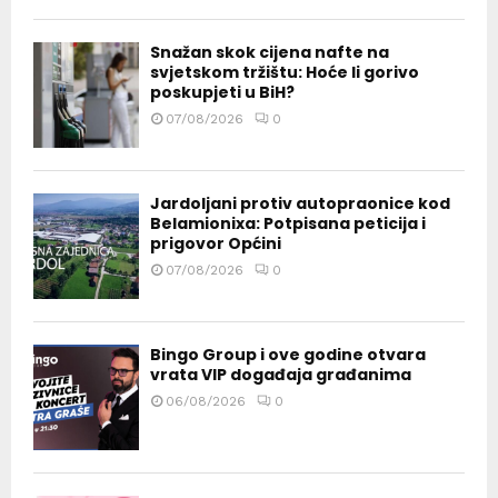
Snažan skok cijena nafte na
svjetskom tržištu: Hoće li gorivo
poskupjeti u BiH?
07/08/2026
0
Jardoljani protiv autopraonice kod
Belamionixa: Potpisana peticija i
prigovor Općini
07/08/2026
0
Bingo Group i ove godine otvara
vrata VIP događaja građanima
06/08/2026
0