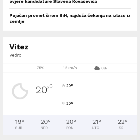
ovjere kandidature Slavena Kovačevića
Pojačan promet širom BiH, najduža čekanja na izlazu iz
zemlje
Vitez
Vedro
75%
1.5km/h
0%
°
C
20
20
°
°
20
19
°
20
°
20
°
21
°
22
°
SUB
NED
PON
UTO
SRI