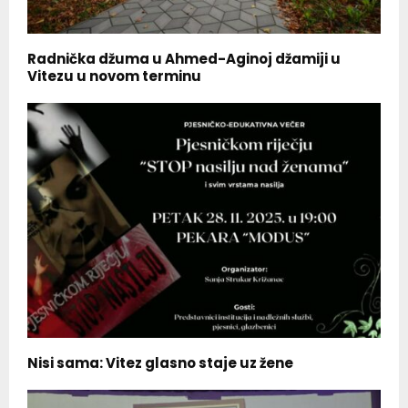
Radnička džuma u Ahmed-Aginoj džamiji u
Vitezu u novom terminu
Nisi sama: Vitez glasno staje uz žene