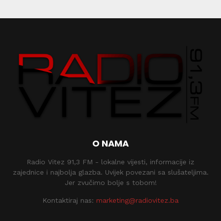
O NAMA
Radio Vitez 91,3 FM - lokalne vijesti, informacije iz
zajednice i najbolja glazba. Uvijek povezani sa slušateljima.
Jer zvučimo bolje s tobom!
Kontaktiraj nas:
marketing@radiovitez.ba