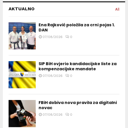
AKTUALNO
All
Ena Rajković položila za crni pojas 1.
DAN
07/08/2026
0
SIP BiH ovjerio kandidacijske liste za
kompenzacijske mandate
07/08/2026
0
FBiH dobiva nova pravila za digitalni
novac
07/08/2026
0