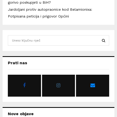
gorivo poskupjeti u BiH?
Jardoljani protiv autopraonice kod Belamionixa:
Potpisana peticija i prigovor Općini
S
e
a
S
r
c
E
Prati nas
h
f
A
o
r
R
:
C
H
Nove objave