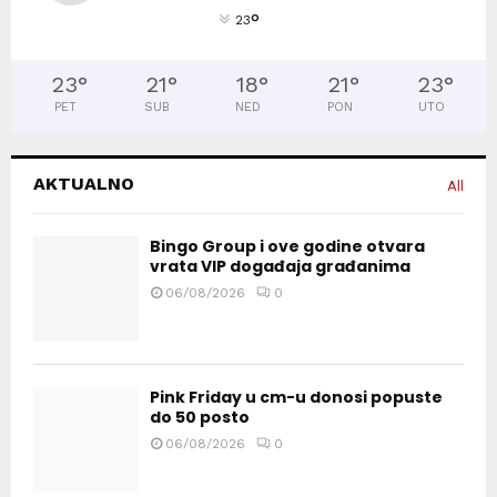
°
23
23
°
21
°
18
°
21
°
23
°
PET
SUB
NED
PON
UTO
AKTUALNO
All
Bingo Group i ove godine otvara
vrata VIP događaja građanima
06/08/2026
0
Pink Friday u cm-u donosi popuste
do 50 posto
06/08/2026
0