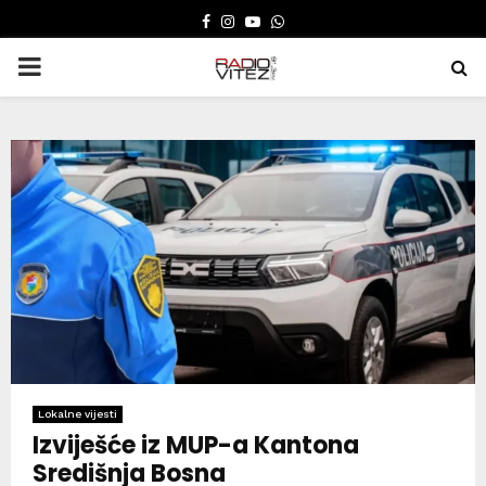
FACEBOOK
INSTAGRAM
YOUTUBE
WHATSAPP
PRIMARY
MENU
Lokalne vijesti
Izviješće iz MUP-a Kantona
Središnja Bosna