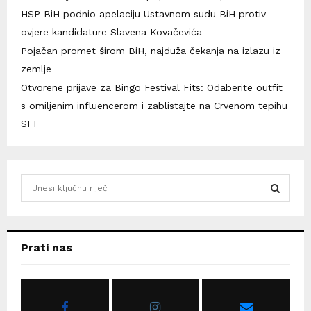
HSP BiH podnio apelaciju Ustavnom sudu BiH protiv
ovjere kandidature Slavena Kovačevića
Pojačan promet širom BiH, najduža čekanja na izlazu iz
zemlje
Otvorene prijave za Bingo Festival Fits: Odaberite outfit
s omiljenim influencerom i zablistajte na Crvenom tepihu
SFF
S
e
a
S
r
c
E
Prati nas
h
f
A
o
r
R