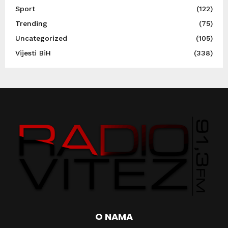
Sport
(122)
Trending
(75)
Uncategorized
(105)
Vijesti BiH
(338)
O NAMA