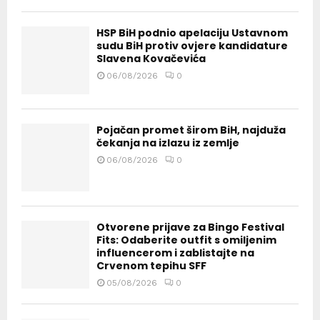
HSP BiH podnio apelaciju Ustavnom
sudu BiH protiv ovjere kandidature
Slavena Kovačevića
06/08/2026
0
Pojačan promet širom BiH, najduža
čekanja na izlazu iz zemlje
06/08/2026
0
Otvorene prijave za Bingo Festival
Fits: Odaberite outfit s omiljenim
influencerom i zablistajte na
Crvenom tepihu SFF
05/08/2026
0