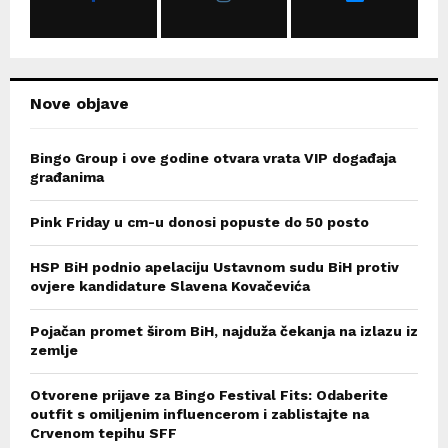
:
C
H
Nove objave
Bingo Group i ove godine otvara vrata VIP događaja
građanima
Pink Friday u cm-u donosi popuste do 50 posto
HSP BiH podnio apelaciju Ustavnom sudu BiH protiv
ovjere kandidature Slavena Kovačevića
Pojačan promet širom BiH, najduža čekanja na izlazu iz
zemlje
Otvorene prijave za Bingo Festival Fits: Odaberite
outfit s omiljenim influencerom i zablistajte na
Crvenom tepihu SFF