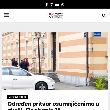
FACEBOOK
INSTAGRAM
YOUTUBE
WHATSAPP
PRIMARY
MENU
Lokalne vijesti
Određen pritvor osumnjičenima u