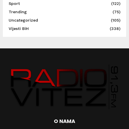
Sport
(122)
Trending
(75)
Uncategorized
(105)
Vijesti BiH
(338)
O NAMA