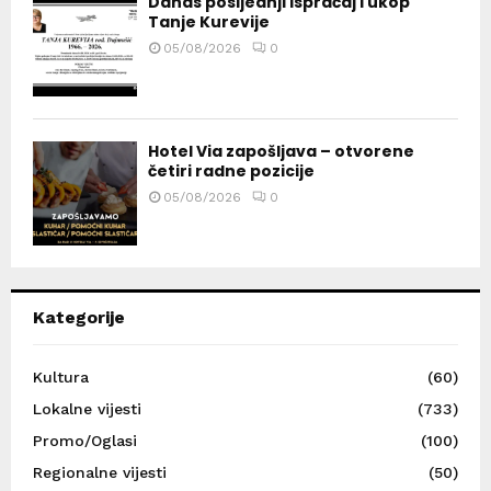
Danas posljednji ispraćaj i ukop
Tanje Kurevije
05/08/2026
0
Hotel Via zapošljava – otvorene
četiri radne pozicije
05/08/2026
0
Kategorije
Kultura
(60)
Lokalne vijesti
(733)
Promo/Oglasi
(100)
Regionalne vijesti
(50)