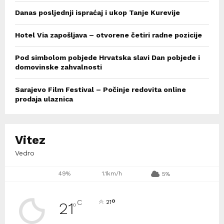
Danas posljednji ispraćaj i ukop Tanje Kurevije
Hotel Via zapošljava – otvorene četiri radne pozicije
Pod simbolom pobjede Hrvatska slavi Dan pobjede i
domovinske zahvalnosti
Sarajevo Film Festival – Počinje redovita online
prodaja ulaznica
Vitez
Vedro
49%
1.1km/h
5%
°
C
21
21
°