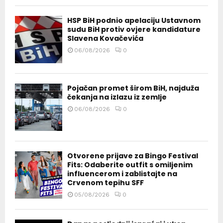
HSP BiH podnio apelaciju Ustavnom
sudu BiH protiv ovjere kandidature
Slavena Kovačevića
06/08/2026
0
Pojačan promet širom BiH, najduža
čekanja na izlazu iz zemlje
06/08/2026
0
Otvorene prijave za Bingo Festival
Fits: Odaberite outfit s omiljenim
influencerom i zablistajte na
Crvenom tepihu SFF
05/08/2026
0