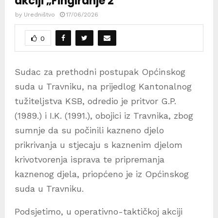
akciji „Fingiranje 2“
by
Uredništvo
17/06/2026
0
Sudac za prethodni postupak Općinskog
suda u Travniku, na prijedlog Kantonalnog
tužiteljstva KSB, odredio je pritvor G.P.
(1989.) i I.K. (1991.), obojici iz Travnika, zbog
sumnje da su počinili kazneno djelo
prikrivanja u stjecaju s kaznenim djelom
krivotvorenja isprava te pripremanja
kaznenog djela, priopćeno je iz Općinskog
suda u Travniku.
Podsjetimo, u operativno-taktičkoj akciji