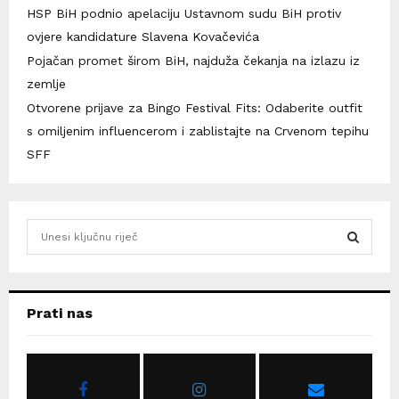
HSP BiH podnio apelaciju Ustavnom sudu BiH protiv
ovjere kandidature Slavena Kovačevića
Pojačan promet širom BiH, najduža čekanja na izlazu iz
zemlje
Otvorene prijave za Bingo Festival Fits: Odaberite outfit
s omiljenim influencerom i zablistajte na Crvenom tepihu
SFF
S
e
a
S
r
c
E
Prati nas
h
f
A
o
r
R
: