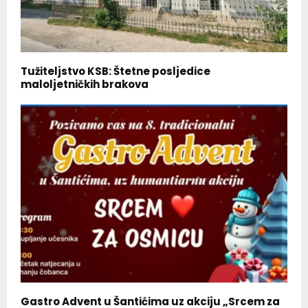
Tužiteljstvo KSB: Štetne posljedice
maloljetničkih brakova
Gastro Advent u Šantićima uz akciju „Srcem za