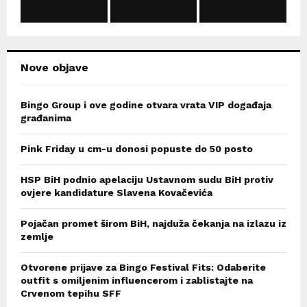
C
H
Nove objave
Bingo Group i ove godine otvara vrata VIP događaja
građanima
Pink Friday u cm-u donosi popuste do 50 posto
HSP BiH podnio apelaciju Ustavnom sudu BiH protiv
ovjere kandidature Slavena Kovačevića
Pojačan promet širom BiH, najduža čekanja na izlazu iz
zemlje
Otvorene prijave za Bingo Festival Fits: Odaberite
outfit s omiljenim influencerom i zablistajte na
Crvenom tepihu SFF