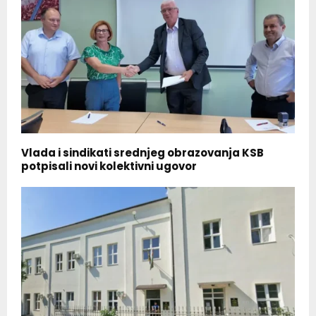
Vlada i sindikati srednjeg obrazovanja KSB
potpisali novi kolektivni ugovor