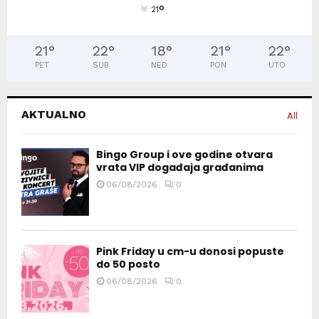
°
21
21
°
22
°
18
°
21
°
22
°
PET
SUB
NED
PON
UTO
AKTUALNO
All
Bingo Group i ove godine otvara
vrata VIP događaja građanima
06/08/2026
0
Pink Friday u cm-u donosi popuste
do 50 posto
06/08/2026
0