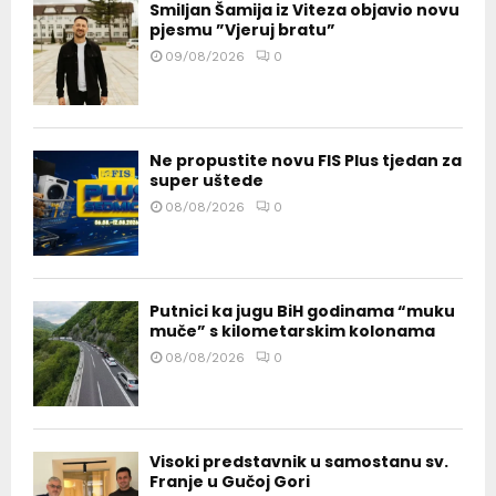
Smiljan Šamija iz Viteza objavio novu
pjesmu ”Vjeruj bratu”
09/08/2026
0
Ne propustite novu FIS Plus tjedan za
super uštede
08/08/2026
0
Putnici ka jugu BiH godinama “muku
muče” s kilometarskim kolonama
08/08/2026
0
Visoki predstavnik u samostanu sv.
Franje u Gučoj Gori