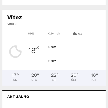
Vitez
Vedro
69%
0.9km/h
0%
°
C
18
18
°
°
18
17
°
20
°
22
°
20
°
18
°
PON
UTO
SRI
ČET
PET
AKTUALNO