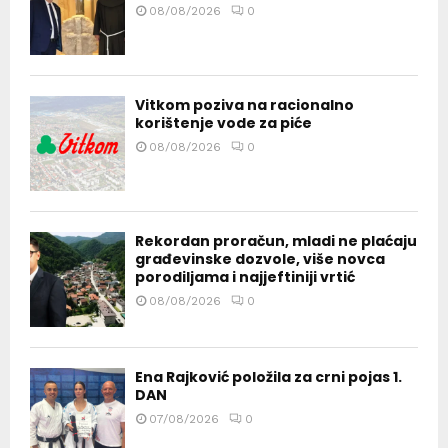
08/08/2026
0
Vitkom poziva na racionalno
korištenje vode za piće
08/08/2026
0
Rekordan proračun, mladi ne plaćaju
građevinske dozvole, više novca
porodiljama i najjeftiniji vrtić
08/08/2026
0
Ena Rajković položila za crni pojas 1.
DAN
07/08/2026
0