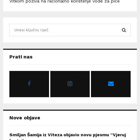
Vitkom poziva na racionalno korištenje vode za piće
S
e
a
S
r
c
E
Prati nas
h
f
A
o
r
R
:
C
H
Nove objave
Smiljan Šamija iz Viteza objavio novu pjesmu ”Vjeruj