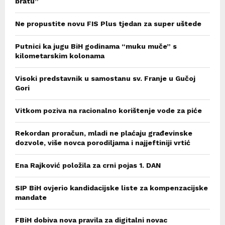
bratu”
Ne propustite novu FIS Plus tjedan za super uštede
Putnici ka jugu BiH godinama “muku muče” s
kilometarskim kolonama
Visoki predstavnik u samostanu sv. Franje u Gučoj
Gori
Vitkom poziva na racionalno korištenje vode za piće
Rekordan proračun, mladi ne plaćaju građevinske
dozvole, više novca porodiljama i najjeftiniji vrtić
Ena Rajković položila za crni pojas 1. DAN
SIP BiH ovjerio kandidacijske liste za kompenzacijske
mandate
FBiH dobiva nova pravila za digitalni novac