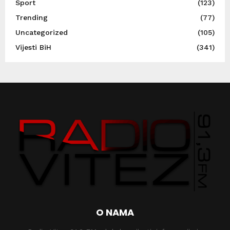
Sport
(123)
Trending
(77)
Uncategorized
(105)
Vijesti BiH
(341)
O NAMA