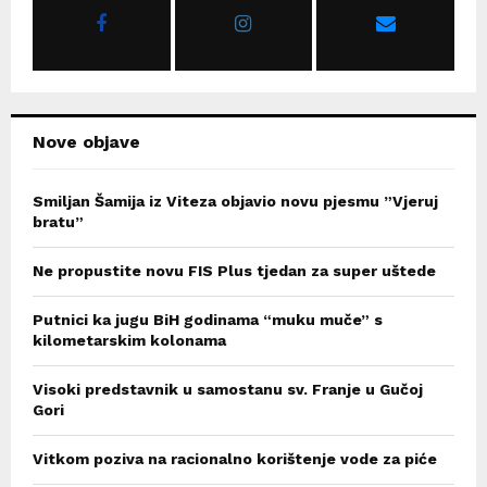
r
R
:
C
H
Nove objave
Smiljan Šamija iz Viteza objavio novu pjesmu ”Vjeruj
bratu”
Ne propustite novu FIS Plus tjedan za super uštede
Putnici ka jugu BiH godinama “muku muče” s
kilometarskim kolonama
Visoki predstavnik u samostanu sv. Franje u Gučoj
Gori
Vitkom poziva na racionalno korištenje vode za piće