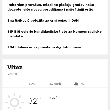
Rekordan proračun, mladi ne plaćaju građevinske
dozvole, više novca porodiljama i najjeftiniji vrtić
Ena Rajković položila za crni pojas 1. DAN
SIP BiH ovjerio kandidacijske liste za kompenzacijske
mandate
FBiH dobiva nova pravila za digitalni novac
Vitez
Vedro
30%
3.2km/h
0%
°
C
32
32
°