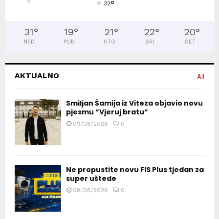
°
32
31
°
19
°
21
°
22
°
20
°
NED
PON
UTO
SRI
ČET
AKTUALNO
All
Smiljan Šamija iz Viteza objavio novu
pjesmu ”Vjeruj bratu”
09/08/2026
0
Ne propustite novu FIS Plus tjedan za
super uštede
08/08/2026
0