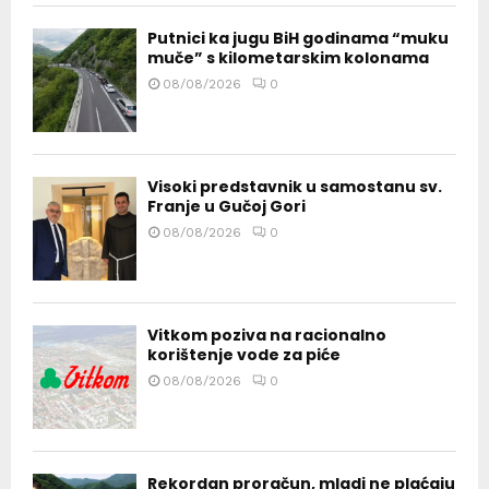
Putnici ka jugu BiH godinama “muku
muče” s kilometarskim kolonama
08/08/2026
0
Visoki predstavnik u samostanu sv.
Franje u Gučoj Gori
08/08/2026
0
Vitkom poziva na racionalno
korištenje vode za piće
08/08/2026
0
Rekordan proračun, mladi ne plaćaju