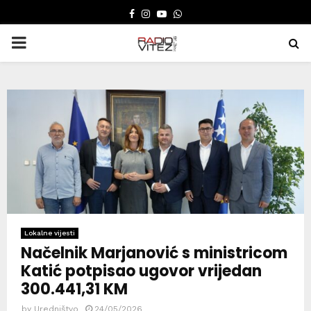
FACEBOOK
INSTAGRAM
YOUTUBE
WHATSAPP
PRIMARY
MENU
Lokalne vijesti
Načelnik Marjanović s ministricom
Katić potpisao ugovor vrijedan
300.441,31 KM
by
Uredništvo
24/05/2026