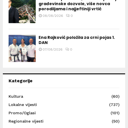
građevinske dozvole, više novca
porodiljama i najjeftiniji vrtić
08/08/2026
0
Ena Rajković položila za crni pojas 1.
DAN
07/08/2026
0
Kategorije
Kultura
(60)
Lokalne vijesti
(737)
Promo/Oglasi
(101)
Regionalne vijesti
(50)