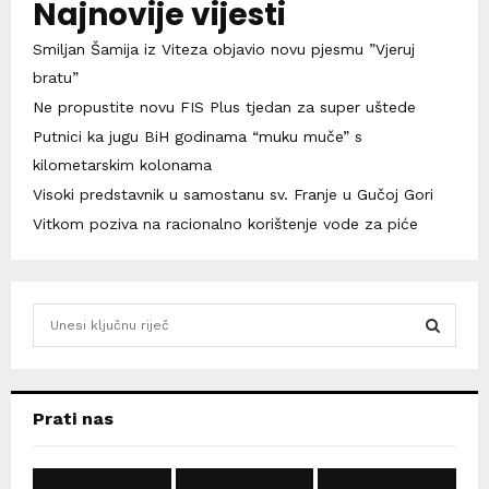
Najnovije vijesti
Smiljan Šamija iz Viteza objavio novu pjesmu ”Vjeruj
bratu”
Ne propustite novu FIS Plus tjedan za super uštede
Putnici ka jugu BiH godinama “muku muče” s
kilometarskim kolonama
Visoki predstavnik u samostanu sv. Franje u Gučoj Gori
Vitkom poziva na racionalno korištenje vode za piće
S
e
a
S
r
c
E
Prati nas
h
f
A
o