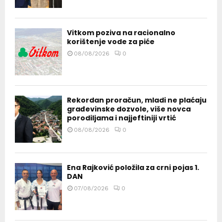
Vitkom poziva na racionalno
korištenje vode za piće
08/08/2026
0
Rekordan proračun, mladi ne plaćaju
građevinske dozvole, više novca
porodiljama i najjeftiniji vrtić
08/08/2026
0
Ena Rajković položila za crni pojas 1.
DAN
07/08/2026
0