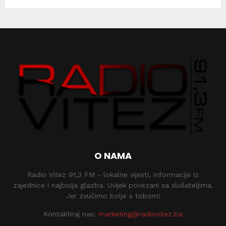
O NAMA
Radio Vitez 91,3 FM - lokalne vijesti, informacije iz
zajednice i najbolja glazba. Uvijek povezani sa slušateljima.
Jer zvučimo bolje s tobom!
Kontaktiraj nas:
marketing@radiovitez.ba