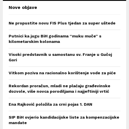
Nove objave
Ne propustite novu FIS Plus tjedan za super uštede
Putnici ka jugu BiH godinama “muku muče” s
kilometarskim kolonama
Visoki predstavnik u samostanu sv. Franje u Gučoj
Gori
Vitkom poziva na racionalno korištenje vode za piće
Rekordan proračun, mladi ne plaćaju građevinske
dozvole, više novca porodiljama i najjeftiniji vrtić
Ena Rajković položila za crni pojas 1. DAN
SIP BiH ovjerio kandidacijske liste za kompenzacijske
mandate