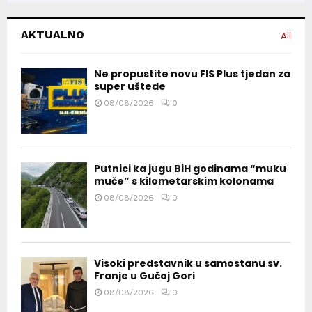
AKTUALNO
All
Ne propustite novu FIS Plus tjedan za
super uštede
08/08/2026
0
Putnici ka jugu BiH godinama “muku
muče” s kilometarskim kolonama
08/08/2026
0
Visoki predstavnik u samostanu sv.
Franje u Gučoj Gori
08/08/2026
0