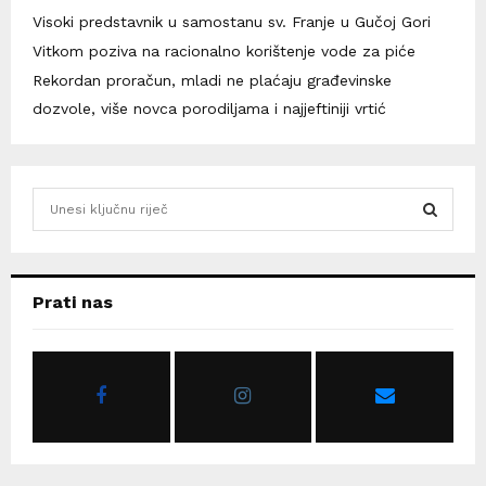
Visoki predstavnik u samostanu sv. Franje u Gučoj Gori
Vitkom poziva na racionalno korištenje vode za piće
Rekordan proračun, mladi ne plaćaju građevinske
dozvole, više novca porodiljama i najjeftiniji vrtić
S
e
a
S
r
c
E
Prati nas
h
f
A
o
r
R
:
C
H