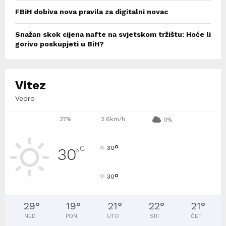
FBiH dobiva nova pravila za digitalni novac
Snažan skok cijena nafte na svjetskom tržištu: Hoće li
gorivo poskupjeti u BiH?
Vitez
Vedro
37%
2.6km/h
0%
°
C
30
30
°
°
30
29
°
19
°
21
°
22
°
21
°
NED
PON
UTO
SRI
ČET