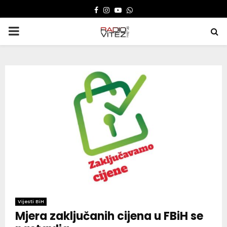
FACEBOOK
INSTAGRAM
YOUTUBE
WHATSAPP
PRIMARY
MENU
Vijesti BiH
Mjera zaključanih cijena u FBiH se