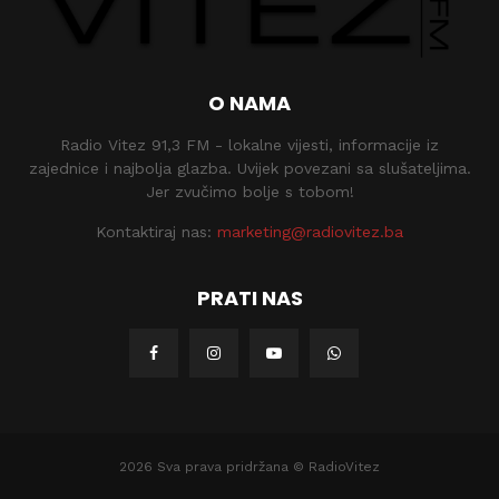
O NAMA
Radio Vitez 91,3 FM - lokalne vijesti, informacije iz
zajednice i najbolja glazba. Uvijek povezani sa slušateljima.
Jer zvučimo bolje s tobom!
Kontaktiraj nas:
marketing@radiovitez.ba
PRATI NAS
2026 Sva prava pridržana © RadioVitez