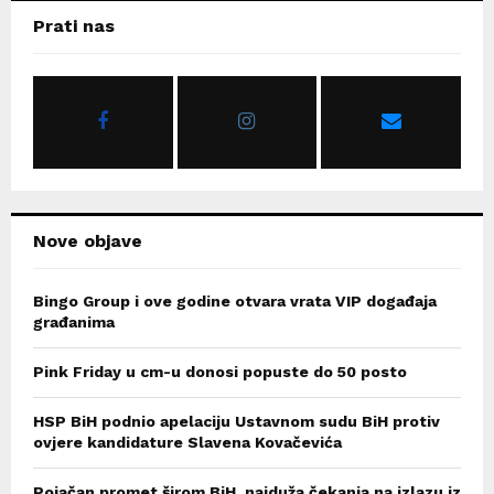
c
E
Prati nas
h
f
A
o
r
R
:
C
H
Nove objave
Bingo Group i ove godine otvara vrata VIP događaja
građanima
Pink Friday u cm-u donosi popuste do 50 posto
HSP BiH podnio apelaciju Ustavnom sudu BiH protiv
ovjere kandidature Slavena Kovačevića
Pojačan promet širom BiH, najduža čekanja na izlazu iz