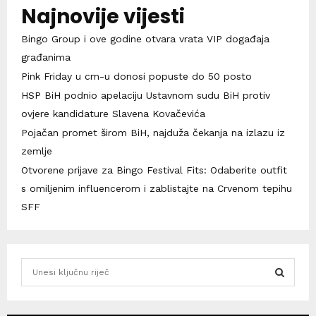
Najnovije vijesti
Bingo Group i ove godine otvara vrata VIP događaja
građanima
Pink Friday u cm-u donosi popuste do 50 posto
HSP BiH podnio apelaciju Ustavnom sudu BiH protiv
ovjere kandidature Slavena Kovačevića
Pojačan promet širom BiH, najduža čekanja na izlazu iz
zemlje
Otvorene prijave za Bingo Festival Fits: Odaberite outfit
s omiljenim influencerom i zablistajte na Crvenom tepihu
SFF
S
e
a
S
r