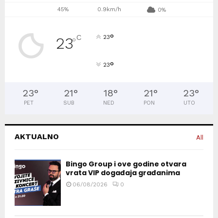
45%
0.9km/h
0%
°
C
23
23
°
°
23
23
°
21
°
18
°
21
°
23
°
PET
SUB
NED
PON
UTO
AKTUALNO
All
Bingo Group i ove godine otvara
vrata VIP događaja građanima
06/08/2026
0