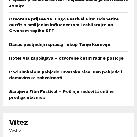
zemlje
Otvorene prijave za Bingo Festival Fits: Odaberite
outfit s omiljenim influencerom i zablistajte na
Crvenom tepihu SFF
Danas posljednji ispraćaj i ukop Tanje Kurevije
Hotel Via zapošljava – otvorene četiri radne pozicije
Pod simbolom pobjede Hrvatska slavi Dan pobjede i
domovinske zahvalnosti
Sarajevo Film Festival – Počinje redovita online
prodaja ulaznica
Vitez
Vedro