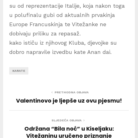
su od reprezentacije Italije, koja nakon toga
u polufinalu gubi od aktualnih prvakinja
Europe Francuskinja te Vitežanke ne
dobivaju priliku za repasaž.
kako ističu iz njihovog Kluba, djevojke su
dobro napravile izvedbu kate Anan dai.
KARATE
PRETHODNA OBJAVA
Valentinovo je ljepše uz ovu pjesmu!
SLJEDEĆA OBJAVA
Održana “Bila noć” u Kiseljaku:
Vitežaninu uručeno priznanje