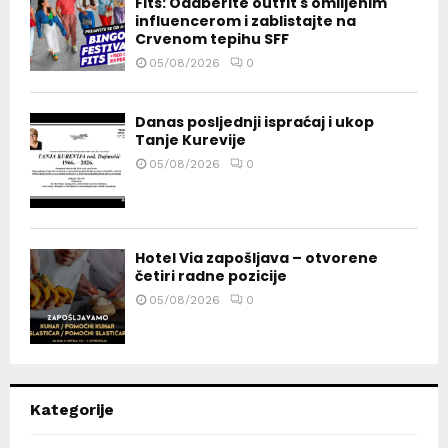
Fits: Odaberite outfit s omiljenim
influencerom i zablistajte na
Crvenom tepihu SFF
05/08/2026
0
Danas posljednji ispraćaj i ukop
Tanje Kurevije
05/08/2026
0
Hotel Via zapošljava – otvorene
četiri radne pozicije
05/08/2026
0
Kategorije