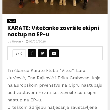
Sport
KARATE: Vitežanke završile ekipni
nastup na EP-u
by
Urednik
07/02/2026
0
Tri članice Karate kluba “Vitez”, Lara
Jurčević, Ena Rajković i Erika Grabovac, koje
na Europskom prvenstvu na Cipru nastupaju
pod zastavom Hrvatske, završile su ekipni
nastup na EP-u.
U teškom ždrijebu natjecanja zaustavljene