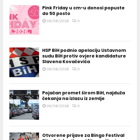
Pink Friday u cm-u donosi popuste
do 50 posto
06/08/2026
0
HSP BiH podnio apelaciju Ustavnom
sudu BiH protiv ovjere kandidature
Slavena Kovačevića
06/08/2026
0
Pojačan promet širom BiH, najduža
čekanja na izlazu iz zemlje
06/08/2026
0
Otvorene prijave za Bingo Festival