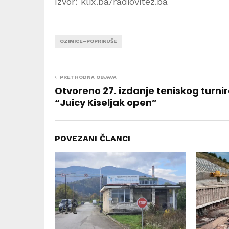
Izvor: klix.ba/radiovitez.ba
OZIMICE–POPRIKUŠE
PRETHODNA OBJAVA
Otvoreno 27. izdanje teniskog turni
“Juicy Kiseljak open”
POVEZANI ČLANCI