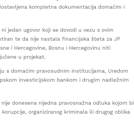
 dostavljena kompletna dokumentacija domaćim i
ni jedan ugovor koji se dovodi u vezu s ovim
iran te da nije nastala financijska šteta za JP
sne i Hercegovine, Bosnu i Hercegovinu niti
jučene u projekat.
uju s domaćim pravosudnim institucijama, Uredom
ropskom investicijskom bankom i drugim nadležnim
va nije donesena nijedna pravosnažna odluka kojom bi
 korupcije, organiziranog kriminala ili drugog oblika