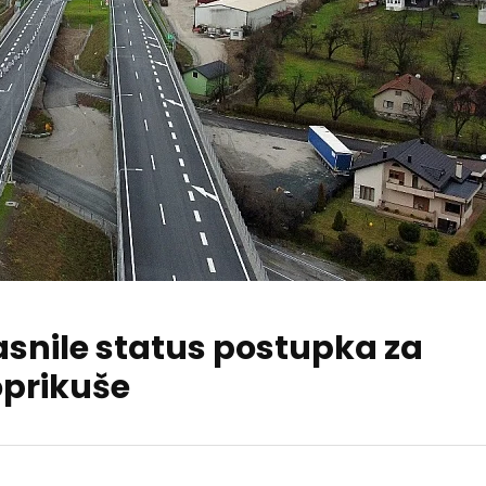
asnile status postupka za
oprikuše