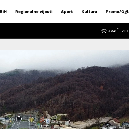
 BiH
Regionalne vijesti
Sport
Kultura
Promo/Ogl
C
VIT
30.2