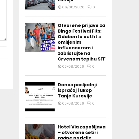
06/08/2026
0
Otvorene prijave za
Bingo Festival Fits:
Odaberite outfit s
omiljenim
influencerom i
zablistajte na
Crvenom tepihu SFF
05/08/2026
0
Danas posljednji
ispraćaj i ukop
Tanje Kurevije
05/08/2026
0
Hotel Via zapošljava
– otvorene četiri
radne pozicije