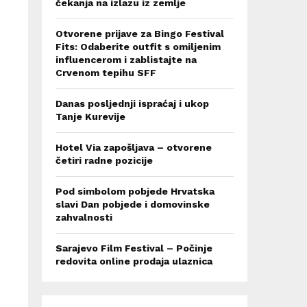
čekanja na izlazu iz zemlje
Otvorene prijave za Bingo Festival
Fits: Odaberite outfit s omiljenim
influencerom i zablistajte na
Crvenom tepihu SFF
Danas posljednji ispraćaj i ukop
Tanje Kurevije
Hotel Via zapošljava – otvorene
četiri radne pozicije
Pod simbolom pobjede Hrvatska
slavi Dan pobjede i domovinske
zahvalnosti
Sarajevo Film Festival – Počinje
redovita online prodaja ulaznica