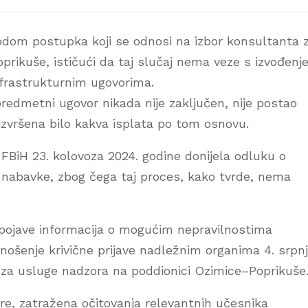
odom postupka koji se odnosi na izbor konsultanta 
prikuše, ističući da taj slučaj nema veze s izvođen
nfrastrukturnim ugovorima.
redmetni ugovor nikada nije zaključen, nije postao
 izvršena bilo kakva isplata po tom osnovu.
FBiH 23. kolovoza 2024. godine donijela odluku o
nabavke, zbog čega taj proces, kako tvrde, nema
pojave informacija o mogućim nepravilnostima
dnošenje krivične prijave nadležnim organima 4. srpn
 za usluge nadzora na poddionici Ozimice–Poprikuše
re, zatražena očitovanja relevantnih učesnika