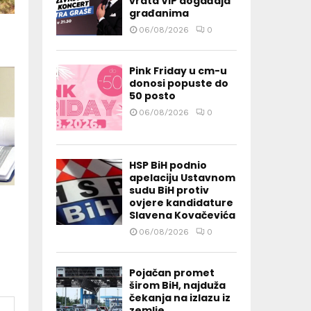
vrata VIP događaja
građanima
06/08/2026
0
H
Pink Friday u cm-u
donosi popuste do
50 posto
06/08/2026
0
HSP BiH podnio
apelaciju Ustavnom
sudu BiH protiv
ovjere kandidature
Slavena Kovačevića
06/08/2026
0
Pojačan promet
širom BiH, najduža
čekanja na izlazu iz
zemlje