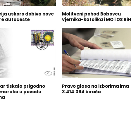
ija uskoro dobiva nove
Molitveni pohod Bobovcu
re autoceste
vjernika-katolika i MO i OS Bi
ar tiskala prigodno
Pravo glasa na izborima ima
 maraka u povodu
3.414.364 birača
na