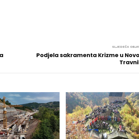
SLJEDEĆA OBJA
ra
Podjela sakramenta Krizme u Nov
Travni