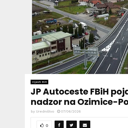
Vijesti BiH
JP Autoceste FBiH poj
nadzor na Ozimice-P
by
Uredništvo
07/06/2026
0