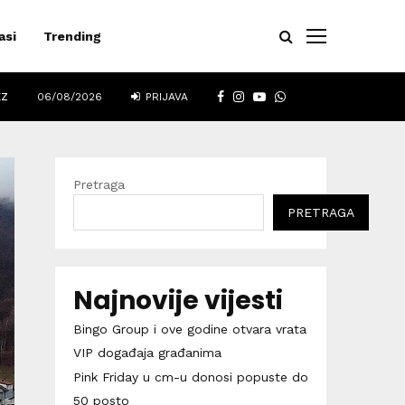
asi
Trending
FACEBOOK
INSTAGRAM
YOUTUBE
WHATSAPP
EZ
06/08/2026
PRIJAVA
Pretraga
PRETRAGA
Najnovije vijesti
Bingo Group i ove godine otvara vrata
VIP događaja građanima
Pink Friday u cm-u donosi popuste do
50 posto