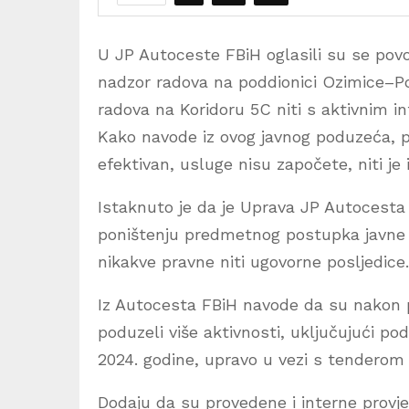
U JP Autoceste FBiH oglasili su se pov
nadzor radova na poddionici Ozimice–Po
radova na Koridoru 5C niti s aktivnim i
Kako navode iz ovog javnog poduzeća, p
efektivan, usluge nisu započete, niti je
Istaknuto je da je Uprava JP Autocesta 
poništenju predmetnog postupka javne 
nikakve pravne niti ugovorne posljedice.
Iz Autocesta FBiH navode da su nakon 
poduzeli više aktivnosti, uključujući po
2024. godine, upravo u vezi s tenderom
Dodaju da su provedene i interne provje