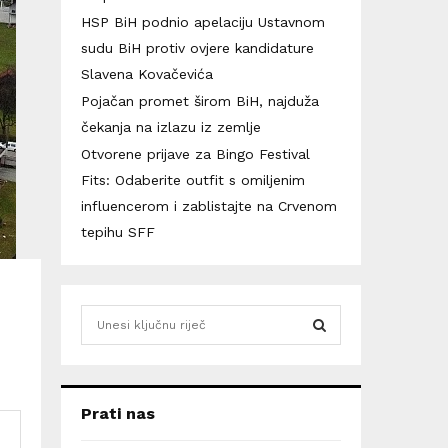
HSP BiH podnio apelaciju Ustavnom
sudu BiH protiv ovjere kandidature
Slavena Kovačevića
Pojačan promet širom BiH, najduža
čekanja na izlazu iz zemlje
Otvorene prijave za Bingo Festival
Fits: Odaberite outfit s omiljenim
influencerom i zablistajte na Crvenom
tepihu SFF
S
e
a
S
r
c
E
Prati nas
h
f
A