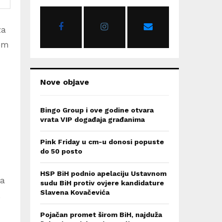
o
r
R
:
za
C
jem
H
Nove objave
Bingo Group i ove godine otvara
vrata VIP događaja građanima
Pink Friday u cm-u donosi popuste
do 50 posto
HSP BiH podnio apelaciju Ustavnom
ja
sudu BiH protiv ovjere kandidature
Slavena Kovačevića
.
Pojačan promet širom BiH, najduža