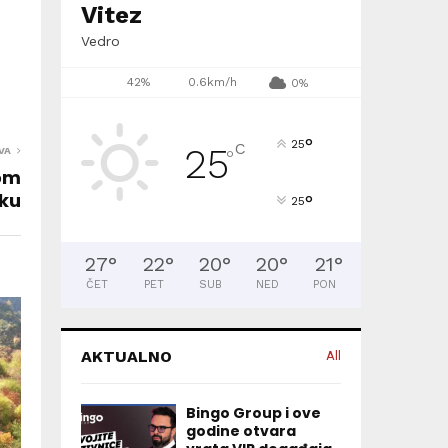
Vitez
Vedro
42%
0.6km/h
0%
°
25
C
25
VA
°
om
ku
°
25
27
°
22
°
20
°
20
°
21
°
ČET
PET
SUB
NED
PON
AKTUALNO
All
Bingo Group i ove
godine otvara